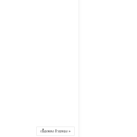
เนื้อเพลง ถ้วยทอง »