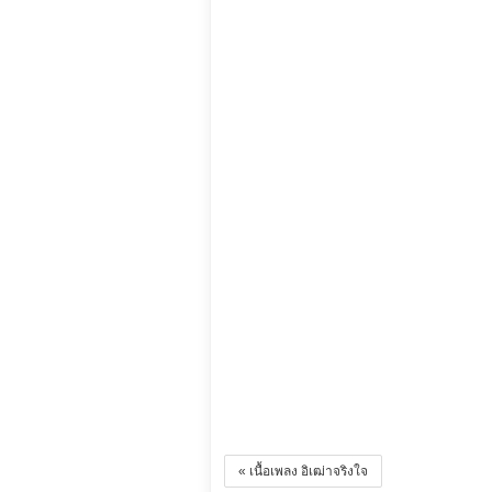
« เนื้อเพลง อิเฒ่าจริงใจ