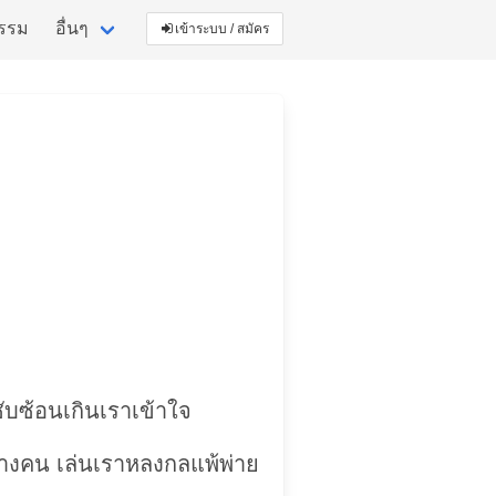
กรรม
อื่นๆ
เข้าระบบ / สมัคร
บซ้อนเกินเราเข้าใจ
างคน เล่นเราหลงกลแพ้พ่าย