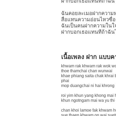
ฝากบอกเธอแทนทีถ้าฉันไ
ฉันคอยละเมอฝากความห
สื่อแทนความอ่อนไหวซื่อ
ฉันเป็นคนฝากความในใจ
ฝากบอกเธอแทนทีถ้าฉันไ
เนื้อเพลง ฝาก แบบ
khwam rak khwam rak wok wo
thoe thamchai chan wunwai
khae phiang saita chak khrai
phai
mop duangchai ni hai khrong
roi yim khun yang khong mai h
khun ngotngam mai wa yu thi 
chan khoi lamoe fak khwam h
sue thaen khwam on wai suet