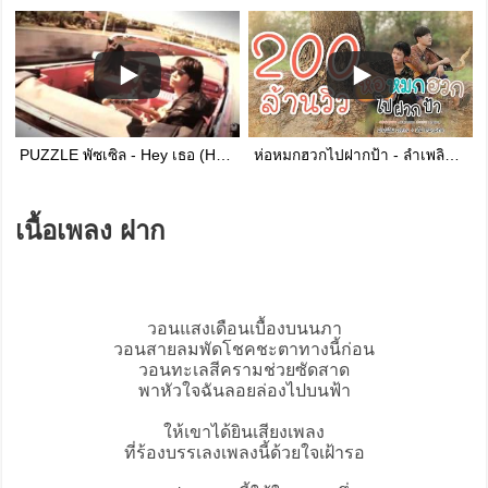
PUZZLE พัซเซิล - Hey เธอ (Hey Ther)
ห่อหมกฮวกไปฝากป้า - ลำเพลิน วงศกร Feat. เต๊ะ ตระกูลตอ 【Lyric Version】
เนื้อเพลง ฝาก
วอนแสงเดือนเบื้องบนนภา
วอนสายลมพัดโชคชะตาทางนี้ก่อน
วอนทะเลสีครามช่วยซัดสาด
พาหัวใจฉันลอยล่องไปบนฟ้า
ให้เขาได้ยินเสียงเพลง
ที่ร้องบรรเลงเพลงนี้ด้วยใจเฝ้ารอ