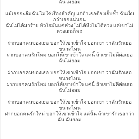
ฉันไม่ยอม
แม้เธอจะลืมฉัน ไม่ใช่เรื่องสำคัญ แต่ถ้าเธอต้องเจ็บช้ำ ฉันเจ็บ
กว่าเธอแน่นอน
ฉันไม่ได้มาร้าย หัวใจมันแค่ห่วง ไม่ได้หึงไม่ได้หวง แค่เขาไม่
ลวงเธอก็พอ
ฝากบอกคนของเธอ บอกให้เขาเข้าใจ บอกเขา ว่าฉันรักเธอ
ขนาดไหน
ฝากบอกคนรักใหม่ บอกให้เขาเข้าใจ แค่นี้ ถ้าเขาไม่ดีต่อเธอ
ฉันไม่ยอม
ฝากบอกคนของเธอ บอกให้เขาเข้าใจ บอกเขา ว่าฉันรักเธอ
ขนาดไหน
ฝากบอกคนรักใหม่ บอกให้เขาเข้าใจ แค่นี้ ถ้าเขาไม่ดีต่อเธอ
ฉันไม่ยอม
ฝากบอกคนของเธอ บอกให้เขาเข้าใจ บอกเขา ว่าฉันรักเธอ
ขนาดไหน
ฝากบอกคนรักใหม่ บอกให้เขาเข้าใจ แค่นั้น ถ้าเขารักเธอกว่า
ฉัน ฉันยอม