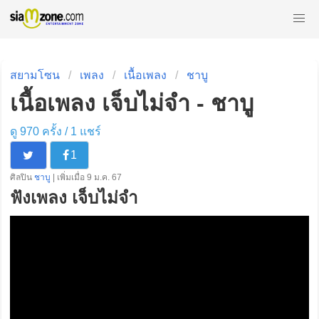
สยามโซน
เพลง
เนื้อเพลง
ชาบู
เนื้อเพลง เจ็บไม่จำ - ชาบู
ดู 970 ครั้ง /
1
แชร์
1
ศิลปิน
ชาบู
| เพิ่มเมื่อ 9 ม.ค. 67
ฟังเพลง เจ็บไม่จำ