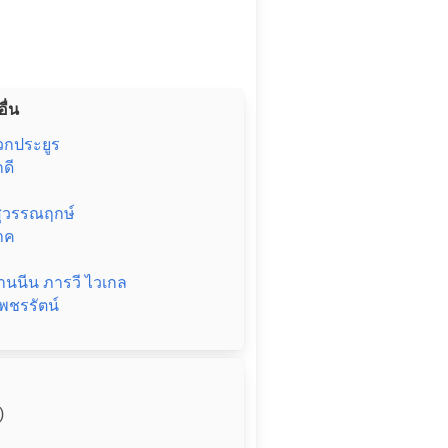
ื่น
วกประยูร
กดี
 สุวรรณฤกษ์
นาค
านนีน ภารวี ไวเกล
เพชรรัตน์
)