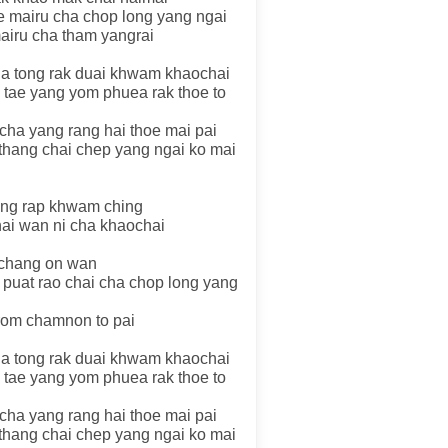
oe mairu cha chop long yang ngai
mairu cha tham yangrai
a tong rak duai khwam khaochai
 tae yang yom phuea rak thoe to
cha yang rang hai thoe mai pai
 thang chai chep yang ngai ko mai
ong rap khwam ching
ai wan ni cha khaochai
 chang on wan
 puat rao chai cha chop long yang
hrom chamnon to pai
a tong rak duai khwam khaochai
 tae yang yom phuea rak thoe to
cha yang rang hai thoe mai pai
 thang chai chep yang ngai ko mai