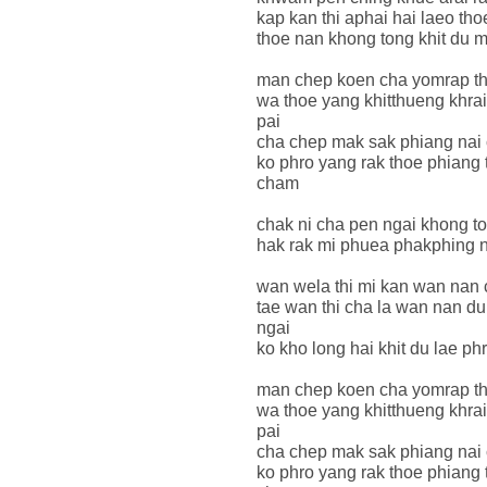
kap kan thi aphai hai laeo th
thoe nan khong tong khit du 
man chep koen cha yomrap th
wa thoe yang khitthueng khrai
pai
cha chep mak sak phiang nai 
ko phro yang rak thoe phiang
cham
chak ni cha pen ngai khong t
hak rak mi phuea phakphing n
wan wela thi mi kan wan nan
tae wan thi cha la wan nan du
ngai
ko kho long hai khit du lae p
man chep koen cha yomrap th
wa thoe yang khitthueng khrai
pai
cha chep mak sak phiang nai 
ko phro yang rak thoe phiang