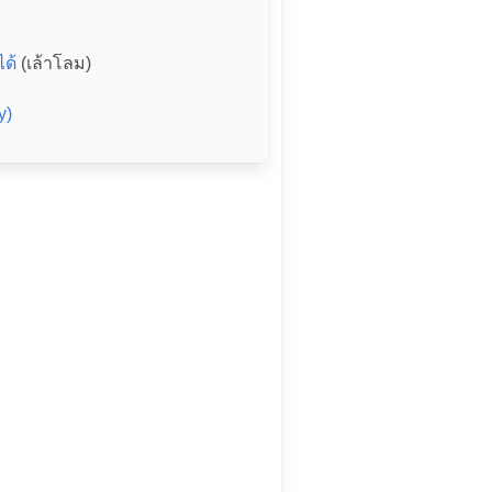
ได้
(เล้าโลม)
y)