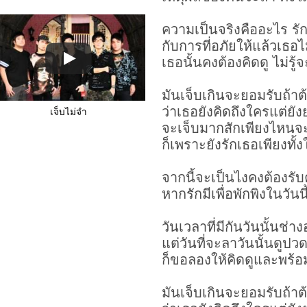
ความเป็นจริงคืออะไร รั
กับการที่อภัยให้แล้วเธอไ
เธอนั้นคงต้องคิดดู ไม่รู
มันเจ็บเกินจะยอมรับถ้าต
ว่าเธอยังคิดถึงใครแต่ยัง
เจ็บไม่จำ
จะเจ็บมากสักเพียงไหนจะย
ก็เพราะยังรักเธอเพียงทั้ง
จากนี้จะเป็นไงคงต้องรั
หากรักมีเพื่อพักพิงในวันน
วันเวลาที่มีกันวันนั้นช่
แต่วันที่จะลาวันนั้นดูป
ก็ขอลองให้คิดดูและพร้
มันเจ็บเกินจะยอมรับถ้าต