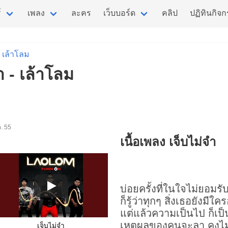
์
เพลง
ละคร
เว็บบอร์ด
คลิป
ปฏิทินกิจ
เล้าโลม
ำ - เล้าโลม
ค. 55
เนื้อเพลง เจ็บไม่จำ
บ่อยครั้งที่ในใจไม่ยอมร
ก็รู้ว่าทุกๆ สิ่งเธอยังมีใค
แต่แล้วความเป็นไป ก็เป
เหตุผลของคนจะลา คงไม่
เจ็บไม่จำ