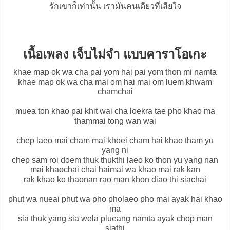
รักเขาก็เท่านั้น เรามันคนเดียวที่เสียใจ
เนื้อเพลง เจ็บไม่จำ แบบคาราโอเกะ
khae map ok wa cha pai yom hai pai yom thon mi namta
khae map ok wa cha mai om hai mai om luem khwam
chamchai
muea ton khao pai khit wai cha loekra tae pho khao ma
thammai tong wan wai
chep laeo mai cham mai khoei cham hai khao tham yu
yang ni
chep sam roi doem thuk thukthi laeo ko thon yu yang nan
mai khaochai chai haimai wa khao mai rak kan
rak khao ko thaonan rao man khon diao thi siachai
phut wa nueai phut wa pho pholaeo pho mai ayak hai khao
ma
sia thuk yang sia wela plueang namta ayak chop man
siathi