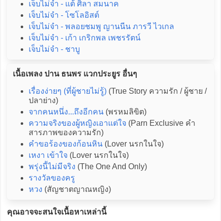
เจ็บไม่จำ - แต้ ศิลา สมนาค
เจ็บไม่จำ - โซโลอิสต์
เจ็บไม่จำ - พลอยชมพู ญานนีน ภารวี ไวเกล
เจ็บไม่จำ - เก้า เกริกพล เพชรรัตน์
เจ็บไม่จำ - ชาบู
เนื้อเพลง ปาน ธนพร แวกประยูร อื่นๆ
เรื่องง่ายๆ (ที่ผู้ชายไม่รู้)
(True Story ความรัก / ผู้ชาย /
ปลาย่าง)
จากคนหนึ่ง...ถึงอีกคน
(พรหมลิขิต)
ความจริงของผู้หญิงเอาแต่ใจ
(Parn Exclusive คำ
สารภาพของความรัก)
คำขอร้องของก้อนหิน
(Lover นรกในใจ)
เหงา เข้าใจ
(Lover นรกในใจ)
พรุ่งนี้ไม่มีจริง
(The One And Only)
รางวัลของครู
หวง
(สัญชาตญาณหญิง)
คุณอาจจะสนใจเนื้อหาเหล่านี้