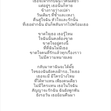
เธอจะฝากกับฉันไว้คนเดียว
แต่อยู่ๆ เธอนั้นก็หาย
ข้างกายว่างเปล่า
วันเดิมๆ ที่ช้ำและเหงา
คืนสู่ใจฉัน หัวใจและรักนั้น
ที่เธอฝากฉัน มันก็พลันจากไปพร้อมเธอ
ขาดใจ
เธอ เธอรู้ไหม
ใจฉันนั้นคงต้องขาด
ขาดใจอยู่ตรงนี้
ที่ที่ฉันไม่มีเธอ
ขาดใจคนที่รักแล้วทุกเรื่องราว
ไม่มีความหมายเลย
กลับมาหาฉันจะได้มั๊ย
ใจของฉันยังคงเฝ้ารอ..ใจเธอ
เธอจะมี มีใครบ้างไหม
ที่ได้ทาแทน เพียงคนเดียว
ไม่มีใครแทน เธอในใจฉัน
สัญญาจะรักฉัน ฉันยังพูกพัน
ยังรอวัน เธอย้อนคืนมา