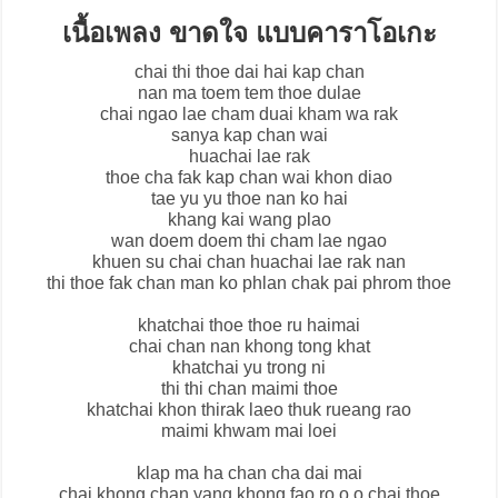
เนื้อเพลง ขาดใจ แบบคาราโอเกะ
chai thi thoe dai hai kap chan
nan ma toem tem thoe dulae
chai ngao lae cham duai kham wa rak
sanya kap chan wai
huachai lae rak
thoe cha fak kap chan wai khon diao
tae yu yu thoe nan ko hai
khang kai wang plao
wan doem doem thi cham lae ngao
khuen su chai chan huachai lae rak nan
thi thoe fak chan man ko phlan chak pai phrom thoe
khatchai thoe thoe ru haimai
chai chan nan khong tong khat
khatchai yu trong ni
thi thi chan maimi thoe
khatchai khon thirak laeo thuk rueang rao
maimi khwam mai loei
klap ma ha chan cha dai mai
chai khong chan yang khong fao ro o o chai thoe