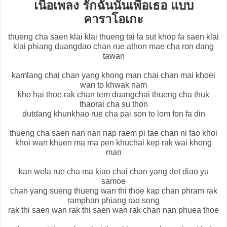
เนื้อเพลง รักฉันนั้นเพื่อเธอ แบบ
คาราโอเกะ
thueng cha saen klai klai thueng tai la sut khop fa saen klai
klai phiang duangdao chan rue athon mae cha ron dang
tawan
kamlang chai chan yang khong man chai chan mai khoei
wan to khwak nam
kho hai thoe rak chan tem duangchai thueng cha thuk
thaorai cha su thon
dutdang khunkhao rue cha pai son to lom fon fa din
thueng cha saen nan nan nap raem pi tae chan ni fao khoi
khoi wan khuen ma ma pen khuchai kep rak wai khong
man
kan wela rue cha ma kiao chai chan yang det diao yu
samoe
chan yang sueng thueng wan thi thoe kap chan phram rak
ramphan phiang rao song
rak thi saen wan rak thi saen wan rak chan nan phuea thoe