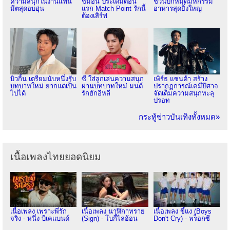
ความสนุกในงานแฟน
ชิม่อน ประเดิมตอน
ชวนปักหมุดมหกรรม
มีตสุดอบอุ่น
แรก Match Point รักนี้
อาหารสุดยิ่งใหญ่
ต้องเสิร์ฟ
บิวกิ้น เตรียมนับหนึ่งรับ
ซี ใส่ลูกเล่นความสนุก
เพิร์ธ แซนต้า สร้าง
บทบาทใหม่ ยากแต่เป็น
ผ่านบทบาทใหม่ มนต์
ปรากฏการณ์เคมีปีศาจ
ไปได้
รักฮักอีหลี
จัดเต็มความสนุกทะลุ
ปรอท
กระทู้ข่าวบันเทิงทั้งหมด»
เนื้อเพลงไทยยอดนิยม
เนื้อเพลง เพราะพี่รัก
เนื้อเพลง นาฬิกาทราย
เนื้อเพลง ขี้แง (Boys
จริง - หนึ่ง บีเคแบนด์
(Sign) - โบกี้ไลอ้อน
Don't Cry) - พร็อกซี