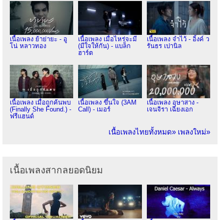
เนื้อเพลง ย้าย่ายะ - อู
เนื้อเพลง เมื่อไหร่จะมี
เนื้อเพลง จำไว้ - อิ้งค์ ว
โน่ หลาวทอง
(มีใจให้กัน) - แบล็ก
รันธร เปานิล
ฮาร์ต
เนื้อเพลง เมื่อถูกค้นพบ
เนื้อเพลง ขึ้นใจ (3AM
เนื้อเพลง อุษาสาง -
(Finally She Found.) -
Call) - เมอร์
เจนจิรา เฉียงเอก
ฟรีแฮนด์
เนื้อเพลงไทยทั้งหมด»
เพลงใหม่»
เนื้อเพลงสากลยอดนิยม