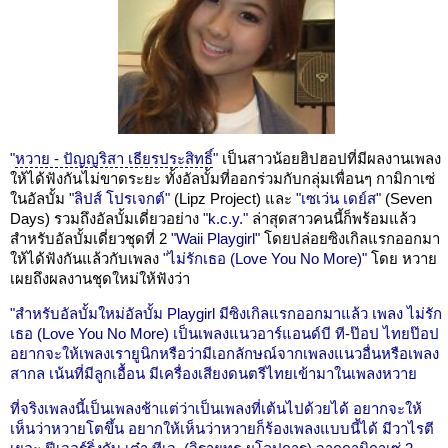
"
หวาย - ปัญญริสา เธียรประสิทธิ์
"
เป็นสาวน้อยฮิปฮอปที่มีผลงานเพลง
ให้ได้ฟังกันไม่ขาดระยะ ทั้งอัลบั้มที่ออกร่วมกับกลุ่มเพื่อนๆ กามิกาเซ่
ในอัลบั้ม
"ลิปส์ โปรเจกต์"
(Lipz Project) และ
"เซเว่น เดย์ส"
(Seven
Days) รวมถึงอัลบั้มเดี่ยวอย่าง
"k.c.y."
ล่าสุดสาวคนนี้ก็พร้อมแล้ว
สำหรับอัลบั้มเดี่ยวชุดที่ 2
"Waii Playgirl"
โดยปล่อยซิงเกิลแรกออกมา
ให้ได้ฟังกันแล้วกับเพลง
"ไม่รักเธอ (Love You No More)"
โดย หวาย
เผยถึงผลงานชุดใหม่ให้ฟังว่า
"สำหรับอัลบั้มใหม่อัลบั้ม Playgirl มีซิงเกิลแรกออกมาแล้ว เพลง ไม่รัก
เธอ (Love You No More) เป็นเพลงแนวอาร์แอนด์บี ที-ป๊อป ไทยป๊อป
อยากจะให้เพลงเรายูนิกหรือว่ามีเอกลักษณ์จากเพลงแนวอื่นหรือเพลง
สากล เน้นที่มีลูกเอื้อน มีเครื่องเสียงดนตรีไทยเข้ามาในเพลงหวาย
ที่จริงเพลงนี้เป็นเพลงช้าแต่ว่าเป็นเพลงที่เต้นไปด้วยได้ อยากจะให้
เห็นว่าหวายโตขึ้น อยากให้เห็นว่าหวายก็ร้องเพลงแบบนี้ได้ มีวาไรตี