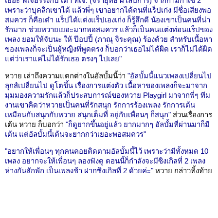
เยอะ ฟีเจอร์ริ่งกับ เต๋า ทีเจ. (จิรายุทธ ผโลปการ) จากกามิกาเซ่ 2
เพราะว่าบุคลิกเขาได้ แล้วพี่ๆ เขาอยากได้คนที่แร็ปเก่ง มีชื่อเสียงพอ
สมควร ก็คือเต๋า แร็ปได้แต่งแร็ปเองเก่ง ก็รู้สึกดี น้องเขาเป็นคนที่น่า
รักมาก ช่วยหวายเยอะมากพอสมควร แล้วก็เป็นคนแต่งท่อนแร็ปของ
เพลง ยอมให้จับนะ ให้ ป๊อปปี้ (ภาณุ จิระคุณ) ร้องด้วย สำหรับเนื้อหา
ของเพลงก็จะเป็นผู้หญิงที่พูดตรง ก็บอกว่าเธอไม่ได้ผิด เราก็ไม่ได้ผิด
แต่ว่าเราแค่ไม่ได้รักเธอ ตรงๆ ไปเลย"
หวาย เล่าถึงความแตกต่างในอัลบั้มนี้ว่า
"อัลบั้มนี้แนวเพลงเปลี่ยนไป
ลุกส์เปลี่ยนไป ดูโตขึ้น เรื่องการแต่งตัว เนื้อหาของเพลงก็จะมาจาก
มุมมองความรักแล้วก็ประสบการณ์ของหวาย Playgirl มาจากพี่ๆ ทีม
งานเขาคิดว่าหวายเป็นคนที่รักสนุก รักการร้องเพลง รักการเต้น
เหมือนกับสนุกกับหวาย สนุกเต็มที่ อยู่กับเพื่อนๆ ก็สนุก"
ส่วนเรื่องการ
เต้น หวาย ก็บอกว่า
"ก็ดูยากขึ้นอยู่แล้ว ยากมากๆ อัลบั้มที่ผ่านมาก็มี
เต้น แต่อัลบั้มนี้เต้นจะยากกว่าเยอะพอสมควร"
"อยากให้เพื่อนๆ ทุกคนคอยติดตามอัลบั้มนี้ไว้ เพราะว่ามีทั้งหมด 10
เพลง อยากจะให้เพื่อนๆ ลองฟังดู ตอนนี้ก็กำลังจะมีซิงเกิลที่ 2 เพลง
ห่างกันสักพัก เป็นเพลงช้า ฝากซิงเกิลที่ 2 ด้วยค่ะ"
หวาย กล่าวทิ้งท้าย