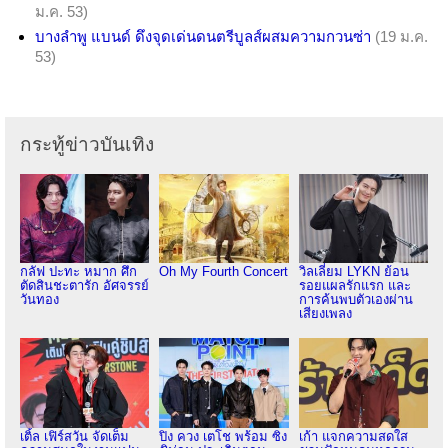
ม.ค. 53)
บางลำพู แบนด์ ดึงจุดเด่นดนตรีบูลส์ผสมความกวนซ่า
(19 ม.ค.
53)
กระทู้ข่าวบันเทิง
กลัฟ ปะทะ หมาก ศึก
Oh My Fourth Concert
วิลเลี่ยม LYKN ย้อน
ตัดสินชะตารัก อัศจรรย์
รอยแผลรักแรก และ
วันทอง
การค้นพบตัวเองผ่าน
เสียงเพลง
เติ้ล เฟิร์สวัน จัดเต็ม
ปิง ควง เตโช พร้อม ซิง
เก้า แจกความสดใส