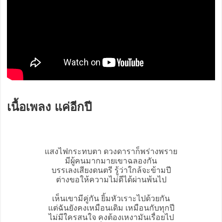
เนื้อเพลง แค่อีกปี
แสงไฟกระทบตา ดวงดาราก็พร่างพราย
มีผู้คนมากมายเขาฉลองกัน
บรรเลงเสียงดนตรี รู้ว่าใกล้จะข้ามปี
ต่างขอให้ความไม่ดีได้ผ่านพ้นไป
เห็นเขามีคู่กัน ยิ้มหัวเราะไปด้วยกัน
แต่ฉันยังคงเหมือนเดิม เหมือนกับทุกปี
ไม่มีใครสนใจ คงต้องเหงามันเรื่อยไป