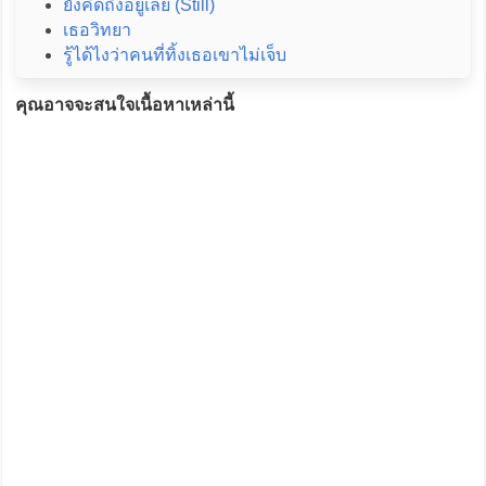
ยังคิดถึงอยู่เลย (Still)
เธอวิทยา
รู้ได้ไงว่าคนที่ทิ้งเธอเขาไม่เจ็บ
คุณอาจจะสนใจเนื้อหาเหล่านี้