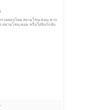
h
ละตรวจสอบโดย สยามโซน.คอม หาก
ต สยามโซน.คอม หรือใส่ลิงก์กลับ
น