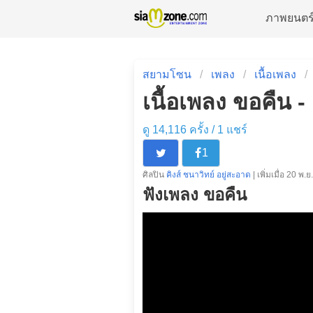
ภาพยนตร
สยามโซน
เพลง
เนื้อเพลง
เนื้อเพลง ขอคืน -
ดู 14,116 ครั้ง /
1
แชร์
1
ศิลปิน
คิงส์ ชนาวิทย์ อยู่สะอาด
| เพิ่มเมื่อ 20 พ.ย
ฟังเพลง ขอคืน