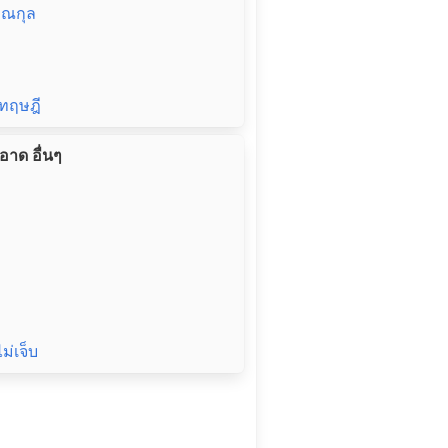
ยาณกุล
รทฤษฎี
ะอาด อื่นๆ
ไม่เจ็บ