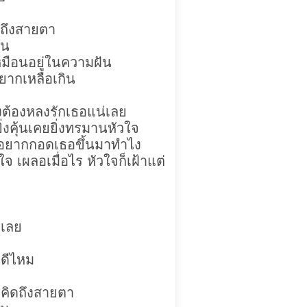
ิดถึงสายตา
ัน
มือนอยู่ในความฝัน
ยากเหลือเกิน
ต้องหลงรักเธอแน่เลย
่งคุ้นเคยยิ่งทรมานหัวใจ
ก อยากกอดเธอขึ้นมาทำไง
ผลอเมื่อไร หัวใจก็เฝ้าแต่
งเลย
ดีไหม
้าคิดถึงสายตา