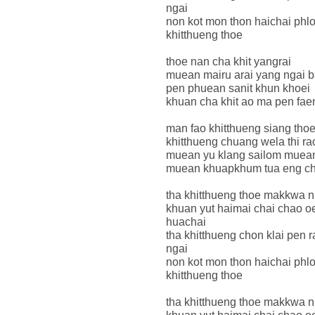
ngai
non kot mon thon haichai phl
khitthueng thoe
thoe nan cha khit yangrai
muean mairu arai yang ngai b
pen phuean sanit khun khoei
khuan cha khit ao ma pen fae
man fao khitthueng siang thoe
khitthueng chuang wela thi ra
muean yu klang sailom muean
muean khuapkhum tua eng ch
tha khitthueng thoe makkwa ni
khuan yut haimai chai chao o
huachai
tha khitthueng chon klai pen 
ngai
non kot mon thon haichai phl
khitthueng thoe
tha khitthueng thoe makkwa ni