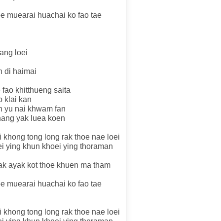
oe muearai huachai ko fao tae
ang loei
n di haimai
 fao khitthueng saita
o klai kan
 yu nai khwam fan
ang yak luea koen
 khong tong long rak thoe nae loei
ei ying khun khoei ying thoraman
rak ayak kot thoe khuen ma tham
oe muearai huachai ko fao tae
 khong tong long rak thoe nae loei