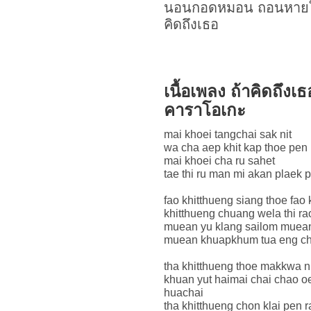
นอนกอดหมอน ถอนหายใจ เ
คิดถึงเธอ
เนื้อเพลง ถ้าคิดถึงเ
คาราโอเกะ
mai khoei tangchai sak nit
wa cha aep khit kap thoe pen
mai khoei cha ru sahet
tae thi ru man mi akan plaek p
fao khitthueng siang thoe fao 
khitthueng chuang wela thi ra
muean yu klang sailom muean
muean khuapkhum tua eng ch
tha khitthueng thoe makkwa ni
khuan yut haimai chai chao o
huachai
tha khitthueng chon klai pen 