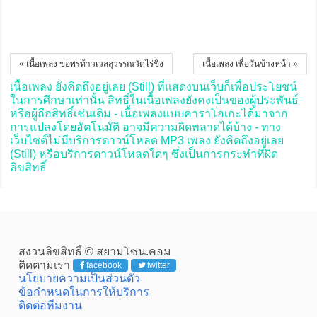
« เนื้อเพลง ขอพรท้าวเวสสุวรรณวัดไร่ขิง
เนื้อเพลง เพื่อวันข้างหน้า »
เนื้อเพลง ยังคิดถึงอยู่เลย (Still) ที่แสดงบนเว็บก็เพื่อประโยชน์
ในการศึกษาเท่านั้น สิทธิ์ในเนื้อเพลงยังคงเป็นของผู้ประพันธ์
หรือผู้ถือสิทธิ์เช่นเดิม - เนื้อเพลงแบบคาราโอเกะได้มาจาก
การแปลงโดยอัตโนมัติ อาจมีความผิดพลาดได้บ้าง - ทาง
เว็บไซต์ไม่มีบริการดาวน์โหลด MP3 เพลง ยังคิดถึงอยู่เลย
(Still) หรือบริการดาวน์โหลดใดๆ ซึ่งเป็นการกระทำที่ผิด
ลิขสิทธิ์
สงวนลิขสิทธิ์ © สยามโซน.คอม
ติดตามเรา
facebook
twitter
นโยบายความเป็นส่วนตัว
ข้อกำหนดในการให้บริการ
ติดต่อทีมงาน