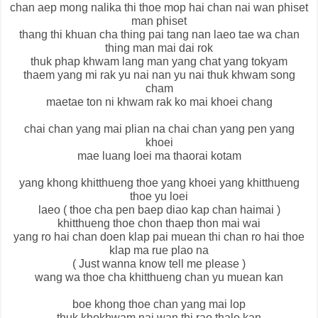
chan aep mong nalika thi thoe mop hai chan nai wan phiset
man phiset
thang thi khuan cha thing pai tang nan laeo tae wa chan
thing man mai dai rok
thuk phap khwam lang man yang chat yang tokyam
thaem yang mi rak yu nai nan yu nai thuk khwam song
cham
maetae ton ni khwam rak ko mai khoei chang
chai chan yang mai plian na chai chan yang pen yang
khoei
mae luang loei ma thaorai kotam
yang khong khitthueng thoe yang khoei yang khitthueng
thoe yu loei
laeo ( thoe cha pen baep diao kap chan haimai )
khitthueng thoe chon thaep thon mai wai
yang ro hai chan doen klap pai muean thi chan ro hai thoe
klap ma rue plao na
( Just wanna know tell me please )
wang wa thoe cha khitthueng chan yu muean kan
boe khong thoe chan yang mai lop
thuk khokhwam nai wan thi rao thalo kan