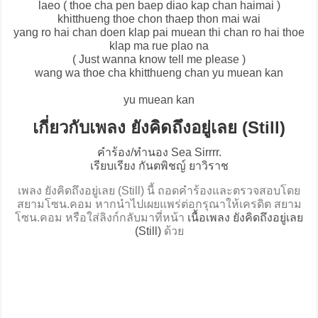
laeo ( thoe cha pen baep diao kap chan haimai )
khitthueng thoe chon thaep thon mai wai
yang ro hai chan doen klap pai muean thi chan ro hai thoe
klap ma rue plao na
( Just wanna know tell me please )
wang wa thoe cha khitthueng chan yu muean kan
yu muean kan
เกี่ยวกับเพลง ยังคิดถึงอยู่เลย (Still)
คำร้อง/ทำนอง Sea Sirrrr.
เรียบเรียง กันตพิชญ์ ยาวิราช
เพลง ยังคิดถึงอยู่เลย (Still) นี้ ถอดคำร้องและตรวจสอบโดย
สยามโซน.คอม หากนำไปเผยแพร่ต่อกรุณาให้เครดิต สยาม
โซน.คอม หรือใส่ลิงก์กลับมาที่หน้า
เนื้อเพลง ยังคิดถึงอยู่เลย
(Still)
ด้วย