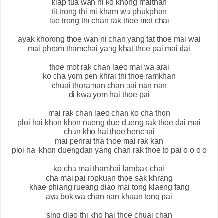
klap tua wan ni ko khong maithan
tit trong thi mi kham wa phukphan
lae trong thi chan rak thoe mot chai
ayak khorong thoe wan ni chan yang tat thoe mai wai
mai phrom thamchai yang khat thoe pai mai dai
thoe mot rak chan laeo mai wa arai
ko cha yom pen khrai thi thoe ramkhan
chuai thoraman chan pai nan nan
di kwa yom hai thoe pai
mai rak chan laeo chan ko cha thon
ploi hai khon khon nueng due dueng rak thoe dai mai
chan kho hai thoe henchai
mai penrai tha thoe mai rak kan
ploi hai khon duengdan yang chan rak thoe to pai o o o o
ko cha mai thamhai lambak chai
cha mai pai ropkuan thoe sak khrang
khae phiang rueang diao mai tong klaeng fang
aya bok wa chan nan khuan tong pai
sing diao thi kho hai thoe chuai chan