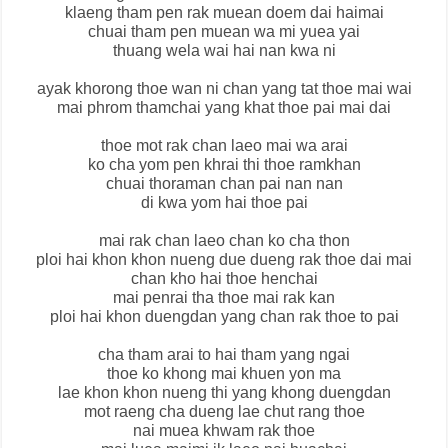
klaeng tham pen rak muean doem dai haimai
chuai tham pen muean wa mi yuea yai
thuang wela wai hai nan kwa ni
ayak khorong thoe wan ni chan yang tat thoe mai wai
mai phrom thamchai yang khat thoe pai mai dai
thoe mot rak chan laeo mai wa arai
ko cha yom pen khrai thi thoe ramkhan
chuai thoraman chan pai nan nan
di kwa yom hai thoe pai
mai rak chan laeo chan ko cha thon
ploi hai khon khon nueng due dueng rak thoe dai mai
chan kho hai thoe henchai
mai penrai tha thoe mai rak kan
ploi hai khon duengdan yang chan rak thoe to pai
cha tham arai to hai tham yang ngai
thoe ko khong mai khuen yon ma
lae khon khon nueng thi yang khong duengdan
mot raeng cha dueng lae chut rang thoe
nai muea khwam rak thoe