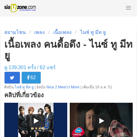
สยามโซน
เพลง
เนื้อเพลง
ไนซ์ ทู มีท ยู
เนื้อเพลง คนดื้อดึง - ไนซ์ ทู มีท
ยู
ดู 139,301 ครั้ง /
62
แชร์
62
ศิลปิน
ไนซ์ ทู มีท ยู
| อัลบัม
Nice 2 Meet U More
| เพิ่มเมื่อ 18 ม.ค. 51
คลิปที่เกี่ยวข้อง