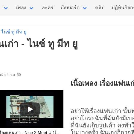
์
เพลง
ละคร
เว็บบอร์ด
คลิป
ปฏิทินกิจ
ไนซ์ ทู มีท ยู
เก่า - ไนซ์ ทู มีท ยู
่มเมื่อ 4 ก.ค. 50
เนื้อเพลง เรื่องแฟนเก
อย่าให้
เรื่องแฟนเก่า
นั้น
อย่าโกรธฉันที่ฉันยังมีเบอ
ที่ฉันยังเก็บรูปเค้า คงท
ในบางครั้ง ฉันเองก็อาจ
เรื่องแฟนเก่า - Nice 2 Meet U (ไนซ์ทูมีทยู) [On Air. Ver.]