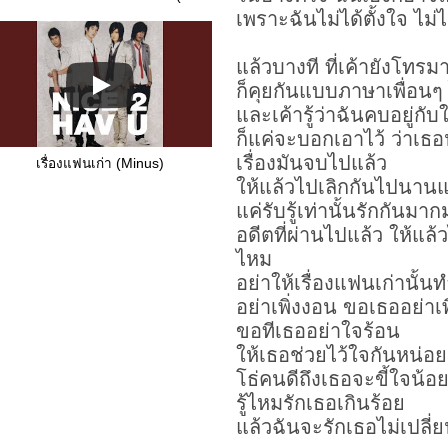
เพราะฉันไม่ได้ตั้งใจ ไม่ได
แล้วบางที ที่เค้ายังโทรม
ก็คุยกันแบบภาษาเพื่อนๆ
และเค้ารู้ว่าฉันคบอยู่กับ
ก็แค่จะบอกเอาไว้ ว่าเธ
เรื่องมันจบไปแล้ว
เรื่องแฟนเก่า (Minus)
ให้แล้วไปเลิกกันไปนานแ
แค่รับรู้เท่านั้นรักกันมา
อดีตที่ผ่านไปแล้ว ให้แล้
ไหม
อย่าให้เรื่องแฟนเก่านั้น
อย่าเพิ่งงอน ขอเธออย่าเ
ขอทีเธออย่าใจร้อน
ให้เธอช่วยไว้ใจกันหน่อย
โธ่คนดีถึงเธอจะขี้ใจน้อ
รู้ไหมรักเธอเกินร้อย
แล้วฉันจะรักเธอไม่เปลี่