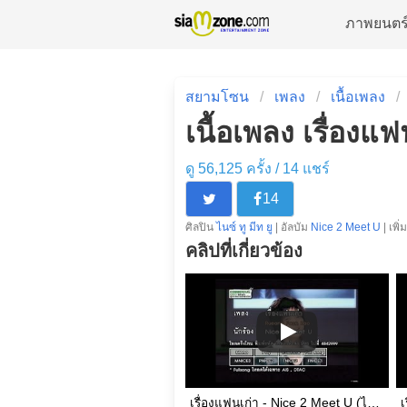
ภาพยนตร
สยามโซน
เพลง
เนื้อเพลง
เนื้อเพลง เรื่องแฟน
ดู 56,125 ครั้ง /
14
แชร์
14
ศิลปิน
ไนซ์ ทู มีท ยู
| อัลบัม
Nice 2 Meet U
| เพิ
คลิปที่เกี่ยวข้อง
เรื่องแฟนเก่า - Nice 2 Meet U (ไนซ์ทูมีทยู)