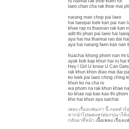
ru haimai rak thoe koen roi
laeo chan cha rak thoe mai pl
rueang man chop pai laeo
hai laeopai loek kan pai nan 
khae rap ru thaonan rak kan 
adit thi phan pai laeo hai laeo
aya hai ma thamrai rao dai ha
aya hai rueang faen kao nan 
huachai khong phom nan mi t
ayak bok kap khun hai ru hai
Hey ! Girl U know U Can Gets 
rak khun khon diao mai dai pa
ko loek pai laeo ching ching 
khun ko na cha ru
wa phom na rak khun khae na
ko khae rup kao kao thi phom 
kho hai khun aya saichai
เพลง เรื่องแฟนเก่า นี้ ถอด
หากนำไปเผยแพร่ต่อกรุณาให้เค
กลับมาที่หน้า
เนื้อเพลง เรื่องแ