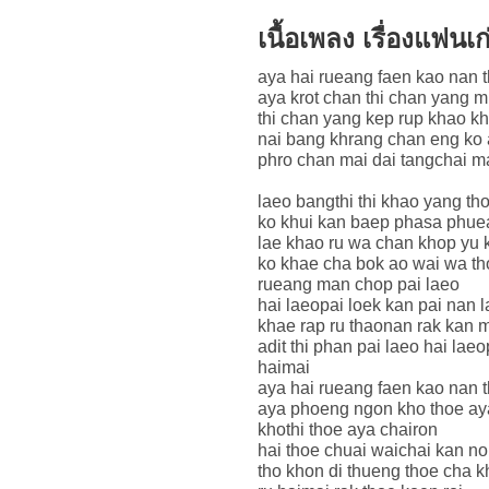
เนื้อเพลง เรื่องแฟน
aya hai rueang faen kao nan 
aya krot chan thi chan yang m
thi chan yang kep rup khao k
nai bang khrang chan eng ko 
phro chan mai dai tangchai ma
laeo bangthi thi khao yang th
ko khui kan baep phasa phuea
lae khao ru wa chan khop yu 
ko khae cha bok ao wai wa th
rueang man chop pai laeo
hai laeopai loek kan pai nan 
khae rap ru thaonan rak kan 
adit thi phan pai laeo hai lae
haimai
aya hai rueang faen kao nan 
aya phoeng ngon kho thoe a
khothi thoe aya chairon
hai thoe chuai waichai kan no
tho khon di thueng thoe cha k