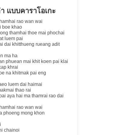
เก่า แบบคาราโอเกะ
thamhai rao wan wai
i boe khao
hong thamhai thoe mai phochai
at luem pai
i dai khitthueng rueang adit
on ma ha
n phuean mai khit koen pai klai
kap khrai
oe na khitmak pai eng
laeo luem dai haimai
makmai thao rai
opai aya hai ma thamrai rao dai
thamhai rao wan wai
ya phoeng mong khon
i
hi chainoi