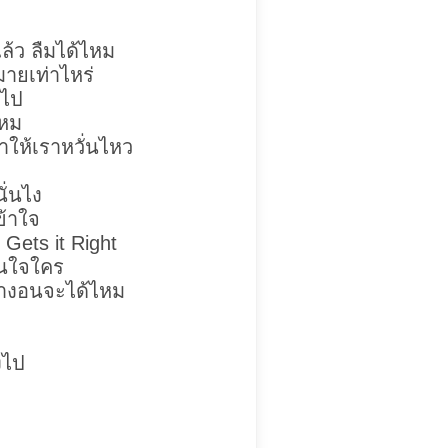
ล้ว ลืมได้ไหม
กมายเท่าไหร่
วไป
ไหม
ทำให้เราหวั่นไหว
ั่นไง
ข้าใจ
Gets it Right
สนใจใคร
ย่างอนจะได้ไหม
้งไป