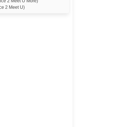
ice 2 Meet U More)
ce 2 Meet U)