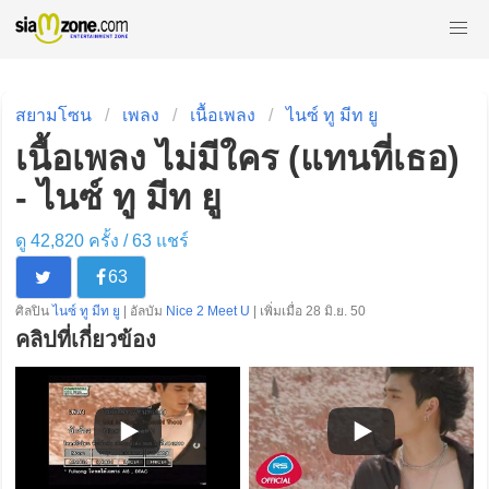
สยามโซน
เพลง
เนื้อเพลง
ไนซ์ ทู มีท ยู
เนื้อเพลง ไม่มีใคร (แทนที่เธอ)
- ไนซ์ ทู มีท ยู
ดู 42,820 ครั้ง /
63
แชร์
63
ศิลปิน
ไนซ์ ทู มีท ยู
| อัลบัม
Nice 2 Meet U
| เพิ่มเมื่อ 28 มิ.ย. 50
คลิปที่เกี่ยวข้อง