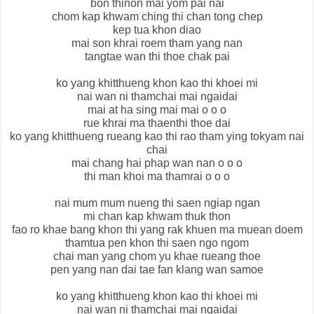
bon thinon mai yom pai nai
chom kap khwam ching thi chan tong chep
kep tua khon diao
mai son khrai roem tham yang nan
tangtae wan thi thoe chak pai
ko yang khitthueng khon kao thi khoei mi
nai wan ni thamchai mai ngaidai
mai at ha sing mai mai o o o
rue khrai ma thaenthi thoe dai
ko yang khitthueng rueang kao thi rao tham ying tokyam nai
chai
mai chang hai phap wan nan o o o
thi man khoi ma thamrai o o o
nai mum mum nueng thi saen ngiap ngan
mi chan kap khwam thuk thon
fao ro khae bang khon thi yang rak khuen ma muean doem
thamtua pen khon thi saen ngo ngom
chai man yang chom yu khae rueang thoe
pen yang nan dai tae fan klang wan samoe
ko yang khitthueng khon kao thi khoei mi
nai wan ni thamchai mai ngaidai