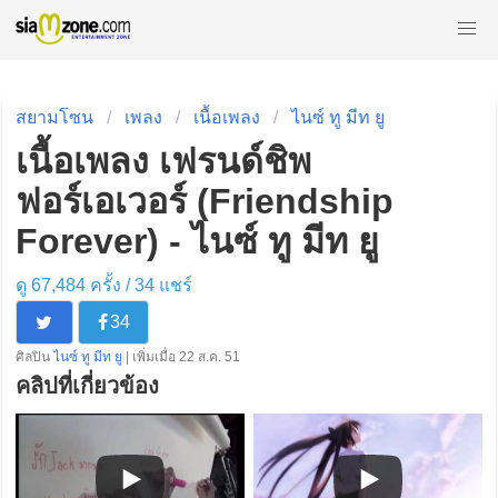
สยามโซน
เพลง
เนื้อเพลง
ไนซ์ ทู มีท ยู
เนื้อเพลง เฟรนด์ชิพ
ฟอร์เอเวอร์ (Friendship
Forever) - ไนซ์ ทู มีท ยู
ดู 67,484 ครั้ง /
34
แชร์
34
ศิลปิน
ไนซ์ ทู มีท ยู
| เพิ่มเมื่อ 22 ส.ค. 51
คลิปที่เกี่ยวข้อง