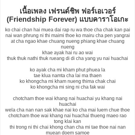
เนื้อเพลง เฟรนด์ชิพ ฟอร์เอเวอร์
(Friendship Forever) แบบคาราโอเกะ
ko chai chan hai muea dai rap ru wa thoe cha chak kan pai
nai wan phrung ni thi maimi thoe ko mairu cha pen yangrai
at cha ngao khae chuang nueng phiang khae chuang
nueng
khae ayak hai ru ao wai
thuk thuk nathi thuk rueang di di cha yang yu nai huachai
ko ayak cha mi kham phut phuea la
tae klua namta cha lai ma thaen
ko khongcha mi kham nueng thima chak chai
ko khongcha mi sing ni cha fak wai
chotcham thoe wai khang nai huachai yu khang nai
huachai
wela cha nan nan sak khae nai ko cha mai luem chue thoe
chotcham thoe wai khang nai huachai thueng maeo rao
tong klai kan
thi trong ni thi chai khong chan cha mi tae thoe nai nan
muean doem samoe