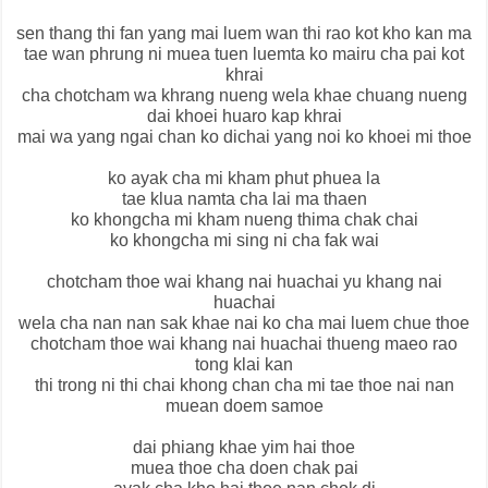
sen thang thi fan yang mai luem wan thi rao kot kho kan ma
tae wan phrung ni muea tuen luemta ko mairu cha pai kot
khrai
cha chotcham wa khrang nueng wela khae chuang nueng
dai khoei huaro kap khrai
mai wa yang ngai chan ko dichai yang noi ko khoei mi thoe
ko ayak cha mi kham phut phuea la
tae klua namta cha lai ma thaen
ko khongcha mi kham nueng thima chak chai
ko khongcha mi sing ni cha fak wai
chotcham thoe wai khang nai huachai yu khang nai
huachai
wela cha nan nan sak khae nai ko cha mai luem chue thoe
chotcham thoe wai khang nai huachai thueng maeo rao
tong klai kan
thi trong ni thi chai khong chan cha mi tae thoe nai nan
muean doem samoe
dai phiang khae yim hai thoe
muea thoe cha doen chak pai