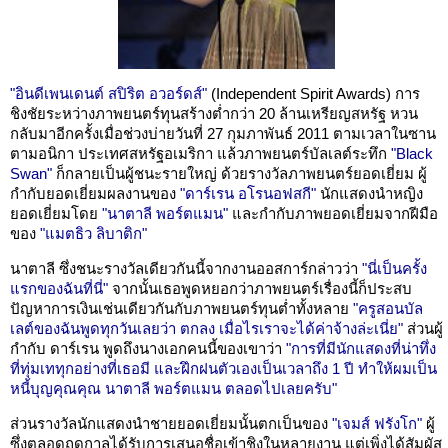
"อินดีเพนเดนต์ สปิริต อวอร์ดส์"
(Independent Spirit Awards) การ
ชิงชัยระหว่างภาพยนตร์ทุนสร้างต่ำกว่า 20 ล้านเหรียญสหรัฐ หวน
กลับมาอีกครั้งเมื่อช่วงบ่ายวันที่ 27 กุมภาพันธ์ 2011 ตามเวลาในซาน
ตามอนิกา ประเทศสหรัฐอเมริกา แล้วภาพยนตร์บัลเลต์ระทึก
"Black
Swan"
ก็กลายเป็นผู้ชนะรายใหญ่ ด้วยรางวัลภาพยนตร์ยอดเยี่ยม ผู้
กำกับยอดเยี่ยมผลงานของ
"ดาร์เรน อโรนอฟสกี"
นักแสดงนำหญิง
ยอดเยี่ยมโดย
"นาตาลี พอร์ตแมน"
และกำกับภาพยอดเยี่ยมจากฝีมือ
ของ
"แมตธิว ลิบาติก"
นาตาลี ซึ่งชนะรางวัลเดียวกันนี้จากงานออสการ์กล่าวว่า
"นี่เป็นครั้ง
แรกของฉันที่นี่"
จากนั้นเธอพูดหยอกว่าภาพยนตร์เรื่องนี้ก็ประสบ
ปัญหาการเงินเช่นเดียวกันกับภาพยนตร์ทุนต่ำทั้งหลาย
"ครูสอนบัล
เลต์ของฉันพูดทุกวันเลยว่า ตกลง เมื่อไรเราจะได้ค่าจ้างล่ะเนี่ย"
ส่วนผู้
กำกับ ดาร์เรน พูดถึงนางเอกคนนี้ของเขาว่า
"การที่มีนักแสดงที่น่าทึ่ง
ที่ทุ่มเททุกอย่างที่เธอมี และฝึกฝนตัวเองเป็นเวลาถึง 1 ปี ทำให้ผมเป็น
หนี้บุญคุณคุณ นาตาลี พอร์ตแมน ตลอดไปเลยครับ"
ส่วนรางวัลนักแสดงนำชายยอดเยี่ยมนั้นตกเป็นของ
"เจมส์ ฟรังโก"
ผู้
ซึ่งตลอดฤดูกาลได้รับการเสนอชื่อเข้าชิงในหลายงาน แต่เพิ่งได้สัมผัส