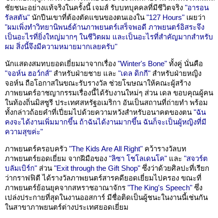
ชัยชนะอย่างแท้จริงในครั้งนี้ เจมส์ รับบทบุคคลที่มีชีวิตจริง
"อารอน
รัลสตัน"
นักปีนเขาที่ต้องตัดแขนของตนเองใน
"127 Hours"
เผยว่า
"ผมเพิ่งทำวิทยานิพนธ์ด้านภาพยนตร์เสร็จพอดี ภาพยนตร์อิสระจึง
เป็นอะไรที่ยิ่งใหญ่มากๆ ในชีวิตผม และเป็นอะไรที่สำคัญมากสำหรับ
ผม สิ่งนี้จึงมีความหมายมากเลยครับ"
นักแสดงสมทบยอดเยี่ยมมาจากเรื่อง
"Winter's Bone"
ทั้งคู่ นั่นคือ
"จอห์น ฮอว์กส์"
สำหรับฝ่ายชาย และ
"เดล ดิกกี"
สำหรับฝ่ายหญิง
จอห์น ถือโอกาสในขณะรับรางวัล ช่วยโฆษณาให้คณะผู้สร้าง
ภาพยนตร์อาชญากรรมเรื่องนี้ได้รับงานใหม่ๆ ส่วน เดล ขอบคุณผู้คน
ในท้องถิ่นมิสซูรี ประเทศสหรัฐอเมริกา อันเป็นสถานที่ถ่ายทำ พร้อม
ทั้งกล่าวถ้อยคำที่เปี่ยมไปด้วยความหวังสำหรับอนาคตของตน
"ฉัน
คงจะได้งานเพิ่มมากขึ้น ถ้าฉันได้งานมากขึ้น ฉันก็จะเป็นผู้หญิงที่มี
ความสุขค่ะ"
ภาพยนตร์ครอบครัว
"The Kids Are All Right"
คว้ารางวัลบท
ภาพยนตร์ยอดเยี่ยม จากฝีมือของ
"ลิซา โชโลเดนโค"
และ
"สจวร์ต
บลัมเบิร์ก"
ส่วน
"Exit through the Gift Shop"
ซึ่งว่าด้วยศิลปะที่เรียก
ว่ากราฟฟิตี ได้รางวัลภาพยนตร์สารคดียอดเยี่ยมไปครอง ขณะที่
ภาพยนตร์ย้อนยุคจากสหราชอาณาจักร
"The King's Speech"
ซึ่ง
เปล่งประกายที่สุดในงานออสการ์ มีชื่อติดเป็นผู้ชนะในงานนี้เช่นกัน
ในสาขาภาพยนตร์ต่างประเทศยอดเยี่ยม