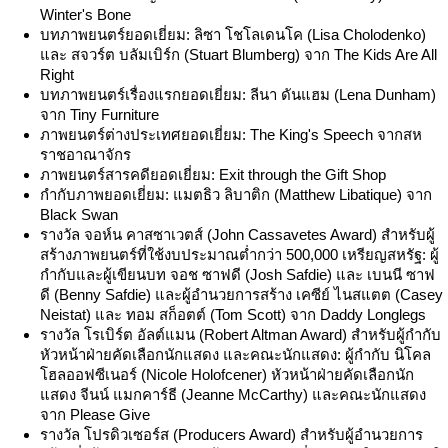
Winter's Bone
บทภาพยนตร์ยอดเยี่ยม: ลิซา โชโลเดนโค (Lisa Cholodenko)
และ สจวร์ต บลัมเบิร์ก (Stuart Blumberg) จาก The Kids Are All
Right
บทภาพยนตร์เรื่องแรกยอดเยี่ยม: ลีนา ดันแฮม (Lena Dunham)
จาก Tiny Furniture
ภาพยนตร์ต่างประเทศยอดเยี่ยม: The King's Speech จากสห
ราชอาณาจักร
ภาพยนตร์สารคดียอดเยี่ยม: Exit through the Gift Shop
กำกับภาพยอดเยี่ยม: แมตธิว ลิบาติก (Matthew Libatique) จาก
Black Swan
รางวัล จอห์น คาสซาเวตส์ (John Cassavetes Award) สำหรับผู้
สร้างภาพยนตร์ที่ใช้งบประมาณต่ำกว่า 500,000 เหรียญสหรัฐ: ผู้
กำกับและผู้เขียนบท จอช ซาฟดี (Josh Safdie) และ เบนนี ซาฟ
ดี (Benny Safdie) และผู้อำนวยการสร้าง เคซีย์ ไนสแตต (Casey
Neistat) และ ทอม สก็อตต์ (Tom Scott) จาก Daddy Longlegs
รางวัล โรเบิร์ต อัลต์แมน (Robert Altman Award) สำหรับผู้กำกับ
หัวหน้าฝ่ายคัดเลือกนักแสดง และคณะนักแสดง: ผู้กำกับ นิโคล
โฮลออฟซีเนอร์ (Nicole Holofcener) หัวหน้าฝ่ายคัดเลือกนัก
แสดง จีนน์ แมกคาร์ธี (Jeanne McCarthy) และคณะนักแสดง
จาก Please Give
รางวัล โปรดิวเซอร์ส (Producers Award) สำหรับผู้อำนวยการ