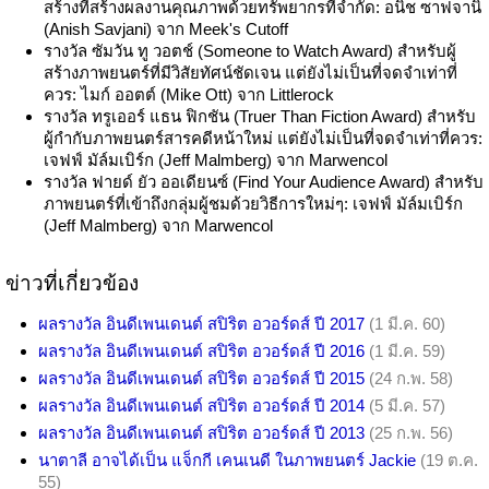
สร้างที่สร้างผลงานคุณภาพด้วยทรัพยากรที่จำกัด: อนิช ซาฟจานิ
(Anish Savjani) จาก Meek's Cutoff
รางวัล ซัมวัน ทู วอตช์ (Someone to Watch Award) สำหรับผู้
สร้างภาพยนตร์ที่มีวิสัยทัศน์ชัดเจน แต่ยังไม่เป็นที่จดจำเท่าที่
ควร: ไมก์ ออตต์ (Mike Ott) จาก Littlerock
รางวัล ทรูเออร์ แธน ฟิกชัน (Truer Than Fiction Award) สำหรับ
ผู้กำกับภาพยนตร์สารคดีหน้าใหม่ แต่ยังไม่เป็นที่จดจำเท่าที่ควร:
เจฟฟ์ มัล์มเบิร์ก (Jeff Malmberg) จาก Marwencol
รางวัล ฟายด์ ยัว ออเดียนซ์ (Find Your Audience Award) สำหรับ
ภาพยนตร์ที่เข้าถึงกลุ่มผู้ชมด้วยวิธีการใหม่ๆ: เจฟฟ์ มัล์มเบิร์ก
(Jeff Malmberg) จาก Marwencol
ข่าวที่เกี่ยวข้อง
ผลรางวัล อินดีเพนเดนต์ สปิริต อวอร์ดส์ ปี 2017
(1 มี.ค. 60)
ผลรางวัล อินดีเพนเดนต์ สปิริต อวอร์ดส์ ปี 2016
(1 มี.ค. 59)
ผลรางวัล อินดีเพนเดนต์ สปิริต อวอร์ดส์ ปี 2015
(24 ก.พ. 58)
ผลรางวัล อินดีเพนเดนต์ สปิริต อวอร์ดส์ ปี 2014
(5 มี.ค. 57)
ผลรางวัล อินดีเพนเดนต์ สปิริต อวอร์ดส์ ปี 2013
(25 ก.พ. 56)
นาตาลี อาจได้เป็น แจ็กกี เคนเนดี ในภาพยนตร์ Jackie
(19 ต.ค.
55)