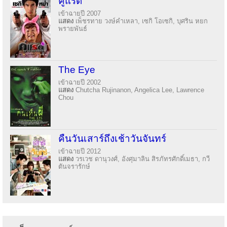
คู่แรด
เข้าฉายปี 2007
แสดง
เพ็ชรทาย วงษ์คำเหลา, เซกิ โอเซกิ, บุศริน หยก
พรายพันธ์
The Eye
เข้าฉายปี 2002
แสดง
Chutcha Rujinanon, Angelica Lee, Lawrence
Chou
คืนวันเสาร์ถึงเช้าวันจันทร์
เข้าฉายปี 2012
แสดง
วรเวช ดานุวงศ์, อังศุมาลิน สิรภัทรศักดิ์เมธา, กวี
ตันจรารักษ์