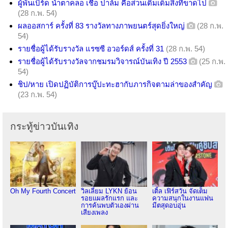
ผู้พันเบิร์ด น้ำตาคลอ เชื่อ ปาล์ม คือส่วนเติมเต็มสิ่งที่ขาดไป
(28 ก.พ. 54)
ผลออสการ์ ครั้งที่ 83 รางวัลทางภาพยนตร์สุดยิ่งใหญ่
(28 ก.พ.
54)
รายชื่อผู้ได้รับรางวัล แรซซี อวอร์ดส์ ครั้งที่ 31
(28 ก.พ. 54)
รายชื่อผู้ได้รับรางวัลจากชมรมวิจารณ์บันเทิง ปี 2553
(25 ก.พ.
54)
ชิป/หาย เปิดปฏิบัติการบู๊ปะทะฮากับภารกิจตามล่าของสำคัญ
(23 ก.พ. 54)
กระทู้ข่าวบันเทิง
Oh My Fourth Concert
วิลเลี่ยม LYKN ย้อน
เติ้ล เฟิร์สวัน จัดเต็ม
รอยแผลรักแรก และ
ความสนุกในงานแฟน
การค้นพบตัวเองผ่าน
มีตสุดอบอุ่น
เสียงเพลง