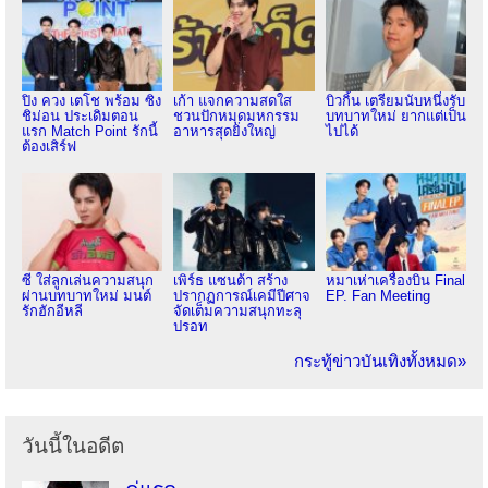
ปิง ควง เตโช พร้อม ซิง
เก้า แจกความสดใส
บิวกิ้น เตรียมนับหนึ่งรับ
ชิม่อน ประเดิมตอน
ชวนปักหมุดมหกรรม
บทบาทใหม่ ยากแต่เป็น
แรก Match Point รักนี้
อาหารสุดยิ่งใหญ่
ไปได้
ต้องเสิร์ฟ
ซี ใส่ลูกเล่นความสนุก
เพิร์ธ แซนต้า สร้าง
หมาเห่าเครื่องบิน Final
ผ่านบทบาทใหม่ มนต์
ปรากฏการณ์เคมีปีศาจ
EP. Fan Meeting
รักฮักอีหลี
จัดเต็มความสนุกทะลุ
ปรอท
กระทู้ข่าวบันเทิงทั้งหมด»
วันนี้ในอดีต