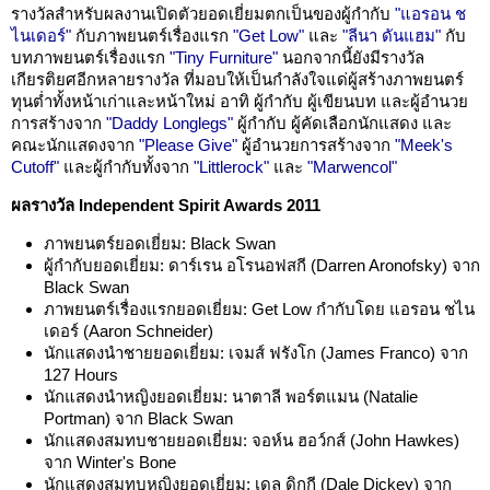
รางวัลสำหรับผลงานเปิดตัวยอดเยี่ยมตกเป็นของผู้กำกับ
"แอรอน ช
ไนเดอร์"
กับภาพยนตร์เรื่องแรก
"Get Low"
และ
"ลีนา ดันแฮม"
กับ
บทภาพยนตร์เรื่องแรก
"Tiny Furniture"
นอกจากนี้ยังมีรางวัล
เกียรติยศอีกหลายรางวัล ที่มอบให้เป็นกำลังใจแด่ผู้สร้างภาพยนตร์
ทุนต่ำทั้งหน้าเก่าและหน้าใหม่ อาทิ ผู้กำกับ ผู้เขียนบท และผู้อำนวย
การสร้างจาก
"Daddy Longlegs"
ผู้กำกับ ผู้คัดเลือกนักแสดง และ
คณะนักแสดงจาก
"Please Give"
ผู้อำนวยการสร้างจาก
"Meek's
Cutoff"
และผู้กำกับทั้งจาก
"Littlerock"
และ
"Marwencol"
ผลรางวัล Independent Spirit Awards 2011
ภาพยนตร์ยอดเยี่ยม: Black Swan
ผู้กำกับยอดเยี่ยม: ดาร์เรน อโรนอฟสกี (Darren Aronofsky) จาก
Black Swan
ภาพยนตร์เรื่องแรกยอดเยี่ยม: Get Low กำกับโดย แอรอน ชไน
เดอร์ (Aaron Schneider)
นักแสดงนำชายยอดเยี่ยม: เจมส์ ฟรังโก (James Franco) จาก
127 Hours
นักแสดงนำหญิงยอดเยี่ยม: นาตาลี พอร์ตแมน (Natalie
Portman) จาก Black Swan
นักแสดงสมทบชายยอดเยี่ยม: จอห์น ฮอว์กส์ (John Hawkes)
จาก Winter's Bone
นักแสดงสมทบหญิงยอดเยี่ยม: เดล ดิกกี (Dale Dickey) จาก