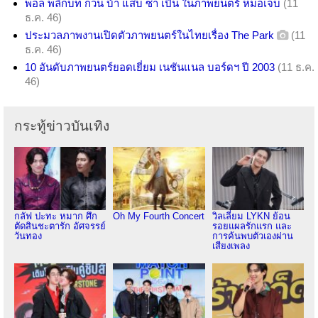
พอล พลิกบท กวน บ้า แสบ ซ่า เปิ่น ในภาพยนตร์ หมอเจ็บ
(11
ธ.ค. 46)
ประมวลภาพงานเปิดตัวภาพยนตร์ในไทยเรื่อง The Park
(11
ธ.ค. 46)
10 อันดับภาพยนตร์ยอดเยี่ยม เนชันแนล บอร์ดฯ ปี 2003
(11 ธ.ค.
46)
กระทู้ข่าวบันเทิง
กลัฟ ปะทะ หมาก ศึก
Oh My Fourth Concert
วิลเลี่ยม LYKN ย้อน
ตัดสินชะตารัก อัศจรรย์
รอยแผลรักแรก และ
วันทอง
การค้นพบตัวเองผ่าน
เสียงเพลง