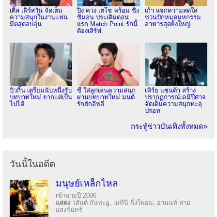
เติ้ล เฟิร์สวัน จัดเต็ม
ปิง ควง เตโช พร้อม ซิง
เก้า แจกความสดใส
ความสนุกในงานแฟน
ชิม่อน ประเดิมตอน
ชวนปักหมุดมหกรรม
มีตสุดอบอุ่น
แรก Match Point รักนี้
อาหารสุดยิ่งใหญ่
ต้องเสิร์ฟ
บิวกิ้น เตรียมนับหนึ่งรับ
ซี ใส่ลูกเล่นความสนุก
เพิร์ธ แซนต้า สร้าง
บทบาทใหม่ ยากแต่เป็น
ผ่านบทบาทใหม่ มนต์
ปรากฏการณ์เคมีปีศาจ
ไปได้
รักฮักอีหลี
จัดเต็มความสนุกทะลุ
ปรอท
กระทู้ข่าวบันเทิงทั้งหมด»
วันนี้ในอดีต
มนุษย์เหล็กไหล
เข้าฉายปี 2006
แสดง
วสันต์ กันทะอู, เมทินี กิ่งโพยม, อานนท์ สาย
แสงจันทร์