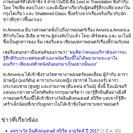
ภาพยนตร์ที่ได้เข้าชิง 4 สาขาในปีนี้ คือ Lost in Translation ซึ่งกำกับ
โดย โซเฟีย คอปโปลา และมีเนื้อหาเกี่ยวกับผู้คนที่รู้สึกเปลี่ยวเหงาใน
กรุงโตเกียว และ Shattered Glass ซึ่งสร้างจากเรื่องจริงเกี่ยวกับนัก
ข่าวที่กุข่าวขึ้นมาเอง
In America มีบางส่วนพาดพิงไปถึงภาพยนตร์เรื่อง America America
ที่กำกับโดย อีเลีย คาซาน ผู้ล่วงลับไปแล้ว โดย เคิร์สเตน และ นาโอมิ
ซึ่งเป็นลูกสาวของ จิม เชอริแดน เขียนบทภาพยนตร์เรื่องนี้ร่วมกับพ่อ
เชอริแดนกล่าวถึงเสน่ห์ของภาพว่า
"ผมคิดว่าคนอเมริกาต้องการจะ
รู้สึกดีกับประเทศของตัวเอง หนังเรื่องนี้ไม่ได้พยายามจะเอาใจ
อเมริกา เพียงแต่ตัวหนังมันออกมาเป็นอย่างนั้นเอง"
In America ได้เข้าชิงรางวัลสาขาภาพยนตร์ยอดเยี่ยม ผู้กำกับ ดารา
นำหญิง (มอร์ตัน) ดาราประกอบหญิง (ซาราห์ โบลเจอร์) ดารา
ประกอบชาย (ฮุนซู) และถ่ายภาพ (ดีแคลน ควินน์) ทั้งนี้ ถึงแม้เชอริ
แดนจะกล่าวทางโทรศัพท์จากกรุงมาดริดว่า เขารู้สึกยินดีอย่างยิ่งที่
ภาพยนตร์เรื่องนี้ได้เข้าชิงรางวัลอินดิเพนเดนท์ สปิริท แต่เขาก็รู้สึก
เศร้าเล็กน้อยที่เขากับลูกสาวไม่ได้เข้าชิงในสาขาบทภาพยนตร์
ข่าวที่เกี่ยวข้อง
ผลรางวัล อินดีเพนเดนต์ สปิริต อวอร์ดส์ ปี 2017
(1 มี.ค. 60)