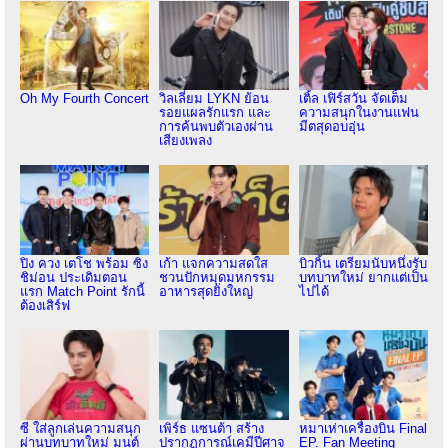
Oh My Fourth Concert
วิลเลี่ยม LYKN ย้อน
เติ้ล เฟิร์สวัน จัดเต็ม
รอยแผลรักแรก และ
ความสนุกในงานแฟน
การค้นพบตัวเองผ่าน
มีตสุดอบอุ่น
เสียงเพลง
ปิง ควง เตโช พร้อม ซิง
เก้า แจกความสดใส
บิวกิ้น เตรียมนับหนึ่งรับ
ชิม่อน ประเดิมตอน
ชวนปักหมุดมหกรรม
บทบาทใหม่ ยากแต่เป็น
แรก Match Point รักนี้
อาหารสุดยิ่งใหญ่
ไปได้
ต้องเสิร์ฟ
ซี ใส่ลูกเล่นความสนุก
เพิร์ธ แซนต้า สร้าง
หมาเห่าเครื่องบิน Final
ผ่านบทบาทใหม่ มนต์
ปรากฏการณ์เคมีปีศาจ
EP. Fan Meeting