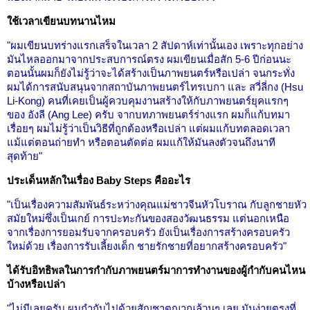
ใช้เวลาเขียนบทนานไหม
"ผมเขียนบทร่างแรกเสร็จในเวลา 2 สัปดาห์เท่านั้นเอง เพราะทุกอย่าง
มันไหลออกมาจากประสบการณ์ตรง ผมเขียนเมื่อสัก 5-6 ปีก่อนนะ
ตอนนั้นผมก็ยังไม่รู้ว่าจะได้สร้างเป็นภาพยนตร์หรือเปล่า จนกระทั่ง
ผมได้การสนับสนุนจากสถาบันภาพยนตร์ไทรเบกา และ สวี่ลี่กง (Hsu
Li-Kong) คนที่เคยเป็นผู้ควบคุมงานสร้างให้กับภาพยนตร์ยุคแรกๆ
ของ อังลี (Ang Lee) ครับ จากบทภาพยนตร์ร่างแรก ผมก็แก้บทมา
เรื่อยๆ ผมไม่รู้ว่าเป็นวิธีที่ถูกต้องหรือเปล่า แต่ผมแก้บทตลอดเวลา
แม้แต่ตอนถ่ายทำ หรือตอนตัดต่อ ผมแก้ให้มันลงตัวจนถึงนาที
สุดท้าย"
ประเด็นหลักในเรื่อง Baby Steps คืออะไร
"เป็นเรื่องความสัมพันธ์ระหว่างคุณแม่ชาวจีนหัวโบราณ กับลูกชายหัว
สมัยใหม่ซึ่งเป็นเกย์ การปะทะกันของสองวัฒนธรรม แต่นอกเหนือ
จากเรื่องการยอมรับจากครอบครัว ยังเป็นเรื่องการสร้างครอบครัว
ใหม่ด้วย เรื่องการรับเลี้ยงเด็ก ชายรักชายที่อยากสร้างครอบครัว"
ได้รับอิทธิพลในการกำกับภาพยนตร์มาการทำงานของผู้กำกับคนไหน
บ้างหรือเปล่า
"ไม่มีเลยครับ ผมกำกับไปด้วยสัญชาตญาณล้วนๆ เลย มันง่ายตรงที่