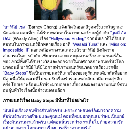
"บาร์นีย์ เชง"
(Barney Cheng) แจ้งเกิดในฮอลลีวูดครั้งแรกในฐานะ
นักแสดง ตอนที่เขาได้รับบทสมทบในภาพยนตร์ของผู้กำกับ
"วูดดี อัล
เลน"
(Woody Allen) เรื่อง
"Hollywood Ending"
จากนั้นเขาก็ได้รับบท
สมทบในภาพยนตร์อีกหลายเรื่อง อาทิ
"Wasabi Tuna"
และ
"Mission:
Impossible III"
นอกเหนือจากงานแสดงแล้ว บาร์นีย์ ยังมีความ
สามารถในการกำกับ เขียนบท และควบคุมงานสร้าง ภาพยนตร์สั้น
ของเขามีทั้งที่ได้รับรางวัลและออกฉายในเทศกาลภาพยนตร์ทั่วโลก
มาตอนนี้ บาร์นีย์ ได้มีโอกาสทำภาพยนตร์ขนาดยาวเรื่องแรกชื่อ
"Baby Steps"
ซึ่งเป็นภาพยนตร์ที่เล่าเรื่องของคู่รักเพศเดียวกันที่อยาก
มีลูกเพื่อให้คุณแม่ที่ไม่ยอมรับเรื่องรักร่วมเพศกลับมามีความสุขอีก
ครั้ง โดยเขาพร้อมแล้วที่จะมาบอกเล่าเบื้องหลังผลงานภาพยนตร์ชวน
อบอุ่นหัวใจเรื่องนี้อย่างหมดเปลือก
ภาพยนตร์เรื่อง Baby Steps มีที่มาที่ไปอย่างไร
"มันเป็นเรื่องค่อนข้างส่วนตัวครับ เพราะภาพยนตร์อิงมาจากความ
สัมพันธ์ระหว่างตัวผมและคุณแม่ ตอนที่ผมบอกคุณแม่ว่าผมเป็นเกย์
เรื่องมันนานมาแล้วครับ แต่ตอนนั้นระหว่างเราเต็มไปด้วยความขัด
แย้งมากมาย โดยเฉพาะเรื่องการสร้างครอบครัว"