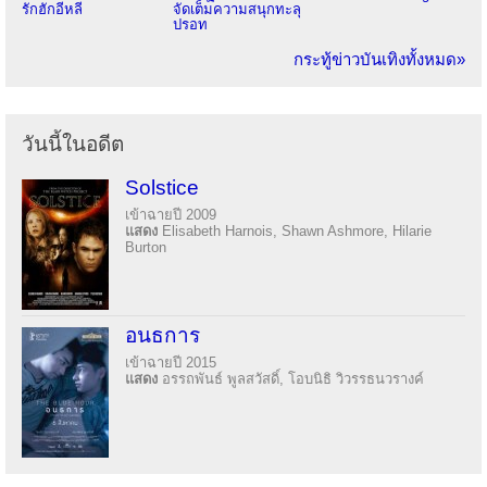
รักฮักอีหลี
จัดเต็มความสนุกทะลุ
ปรอท
กระทู้ข่าวบันเทิงทั้งหมด»
วันนี้ในอดีต
Solstice
เข้าฉายปี 2009
แสดง
Elisabeth Harnois, Shawn Ashmore, Hilarie
Burton
อนธการ
เข้าฉายปี 2015
แสดง
อรรถพันธ์ พูลสวัสดิ์, โอบนิธิ วิวรรธนวรางค์