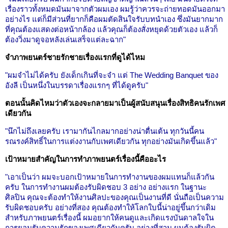
เรื่องราวทั้งหมดมันมาจากตัวผมเอง ผมรู้ว่าควรจะถ่ายทอดมันออกมา
อย่างไร แต่ก็มีส่วนที่ยากก็คือผมตัดสินใจรับบทนำเอง ซึ่งมันยากมาก
ที่คุณต้องแสดงต่อหน้ากล้อง แล้วคุณก็ต้องสั่งหยุดด้วยตัวเอง แล้วก็
ต้องวิ่งมาดูจอหลังเล่นเสร็จแต่ละฉาก"
จำภาพยนตร์ชายรักชายเรื่องแรกที่ดูได้ไหม
"ผมจำไม่ได้ครับ ยังเด็กเกินที่จะจำ แต่ The Wedding Banquet ของ
อังลี เป็นหนึ่งในบรรดาเรื่องแรกๆ ที่ได้ดูครับ"
ตอนนั้นคิดไหมว่าตัวเองจะกลายมาเป็นผู้สนับสนุนเรื่องสิทธิคนรักเพศ
เดียวกัน
"นึกไม่ถึงเลยครับ เรามากันไกลมากอย่างน่าตื่นเต้น ทุกวันนี้คน
รณรงค์สิทธิ์ในการแต่งงานกับเพศเดียวกัน ทุกอย่างมันเกิดขึ้นแล้ว"
เป้าหมายสำคัญในการทำภาพยนตร์เรื่องนี้คืออะไร
"เอาเป็นว่า ผมจะบอกเป้าหมายในการทำงานของผมแทนก็แล้วกัน
ครับ ในการทำงานผมต้องรับผิดชอบ 3 อย่าง อย่างแรก ในฐานะ
ศิลปิน คุณจะต้องทำให้งานศิลปะของคุณเป็นงานที่ดี นั่นถือเป็นความ
รับผิดชอบครับ อย่างที่สอง คุณต้องทำให้โลกใบนี้น่าอยู่ขึ้นกว่าเดิม
สำหรับภาพยนตร์เรื่องนี้ ผมอยากให้คนดูและเกิดแรงบันดาลใจใน
การยอมรับความรักของเพศเดียวกันครับ อย่างที่สาม ผมต้องรับผิด