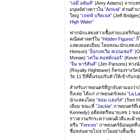
"เอมี อดัมส์"
(Amy Adams) จากบทบา
มนุษย์ต่างดาวใน
"Arrival"
ส่วนตำแห
ใหญ่
"เจฟฟ์ บริดเจส"
(Jeff Bridg
High Water"
ฟากนักแสดงสาวเชื้อสายแอฟริกันอเ
คณิตศาสตร์ใน
"Hidden Figures"
ก็
แสดงยอดเยี่ยม โดยคณะนักแสดง
Henson)
"อ็อกเทเวีย สเปนเซอร์"
(O
Monae)
"เควิน คอสต์เนอร์"
(Kevin 
"จิม พาร์สันส์"
(Jim Parsons) ทางน
(Royalty Hightower) ก็ครองรางวั
วัย 11 ปีที่ดิ้นรนปรับตัวให้เข้ากับกล
สำหรับภาพยนตร์ที่ถูกจับตามองว่าเป
ถึงเลย ได้แก่ ภาพยนตร์เพลง
"La La
นำแสดงโดย
"ทอม แฮงก์ส"
(Tom Ha
เยี่ยม ขณะที่
"Jackie"
ภาพยนตร์ที่เล
Kennedy) อดีตสตรีหมายเลข 1 ขอ
ราวความรักระหว่างคนผิวสีและผิวข
หรือ
"Fences"
ภาพยนตร์ย้อนยุคที่เล่
ชื่อหล่นหายไปจากโผอย่างสิ้นเชิง