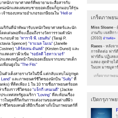
ทนักภาษาศาสตร์ที่พยายามจะสื่อสารกับ
น่งนักแสดงสมทบชายยอดเยี่ยมก็ถูกมอบให้รุ่น
es) เจ้าของบทนายอำเภอรอเกษียณใน
"Hell or
เกร็ดภาพยน
Miss Sloane
- 
มริกันที่นำทัพมารับบทนักวิทยาศาสตร์และนัก
งานกับ เจสสิกา
โดดเด่นพอที่จะเอื้อมถึงรางวัลการรวมตัวนัก
(2010)
ประกอบด้วย
"ทาราจิ พี. เฮนสัน"
(Taraji P.
อ่านต่อ»
ctavia Spencer)
"จาแนล โมเน"
(Janelle
Raees
- หลังจา
Costner)
"เคิร์สเทน ดันสต์"
(Kirsten Dunst) และ
การติดต่อ ฟาร์ด
ักแสดงสาวผิวเข้ม
"รอยัลตี ไฮทาวเวอร์"
ฟาร์ดีน ปฏิเสธเ
ลนักแสดงหญิงหน้าใหม่ยอดเยี่ยมจากบทบาทเด็ก
แสดง สุดท้ายได้
ุ่มเพื่อนฝูงใน
"The Fits"
ในบท มาชมูดาร
็นตัวเต็งสายรางวัลในปีนี้ แต่กลับแทบไม่ถูกพูด
เกร็ดจากภาพยนต
 Land"
และภาพยนตร์ชีวิตของนักบิน
"Sully"
ที่
nks) ที่ติดเพียง 1 ใน 10 รายชื่อภาพยนตร์ยอด
่าเรื่องราวชีวิตของ
"แจ็กกี เคนเนดี"
(Jackie
งประเทศสหรัฐอเมริกา
"Loving"
ที่สะท้อนเรื่อง
เปิดกรุภาพย
าวในยุคที่กีดกันการแต่งงานของคนต่างสีผิว
าชีวิตของคนผิวสีอีกเรื่องต่างก็เป็นภาพยนตร์ที่
ใ