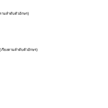
งตามลำดับตัวอักษร)
(เรียงตามลำดับตัวอักษร)