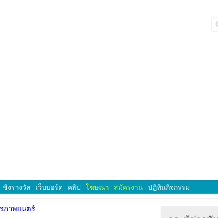
ชิงรางวัล
เว็บบอร์ด
คลิป
โฆษณา
สมัครงาน
ปฏิทินกิจกรรม
ารภาพยนตร์