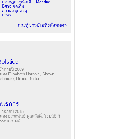
ปรากฏการณ์เคมี
Meeting
ปีศาจ จัดเต็ม
ความสนุกทะลุ
ปรอท
กระทู้ข่าวบันเทิงทั้งหมด»
Solstice
ข้าฉายปี 2009
แสดง
Elisabeth Harnois, Shawn
shmore, Hilarie Burton
อนธการ
ข้าฉายปี 2015
แสดง
อรรถพันธ์ พูลสวัสดิ์, โอบนิธิ วิ
รรธนวรางค์