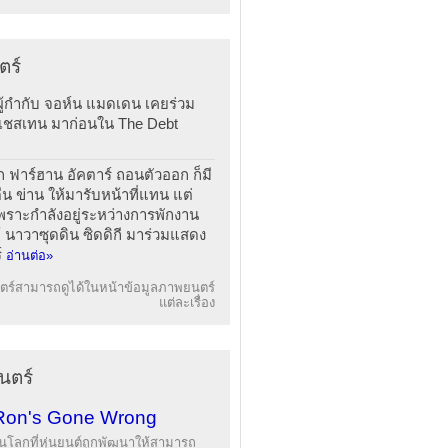
ตร์
ผู้กำกับ จอห์น แมดเดน เคยร่วม
 เชสเทน มาก่อนใน The Debt
ก ฟาร์ฮาน อัคตาร์ ถอนตัวออก ก็มี
ีน ข่าน ให้มารับหน้าที่แทน แต่
พราะกำลังอยู่ระหว่างการพักงาน
 นาวาซุดดิน ซิดดิกี มาร่วมแสดง
์
อ่านต่อ»
ร์สามารถดูได้ในหน้าข้อมูลภาพยนตร์
แต่ละเรื่อง
นตร์
Ron's Gone Wrong
นโลกที่หุ่นยนต์ถูกพัฒนาให้สามารถ