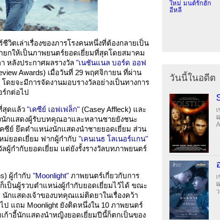
ใหม่ มนต์รักฮัก
อีหลี
ีวิตเล่าเรื่องของภารโรงคนหนึ่งที่ต้องกลายเป็น
ไป ถูกยกให้เป็นภาพยนตร์ยอดเยี่ยมที่สุดโดยสมาคม
ิกา หลังประกาศผลรางวัล
"เนชันแนล บอร์ด ออฟ
view Awards) เมื่อวันที่ 29 พฤศจิกายน ที่ผ่าน
วันนี้ในอดีต
า โดยจะมีการจัดงานมอบรางวัลอย่างเป็นทางการ
อร์กต่อไป
่สุดแล้ว
"เคซีย์ เอฟเฟล็ก"
(Casey Affleck) และ
เ
งนักแสดงผู้รับบทคุณอาและหลานชายยังชนะ
A
คซีย์ ยึดตำแหน่งนักแสดงนำชายยอดเยี่ยม ส่วน
ม่ยอดเยี่ยม ฟากผู้กำกับ
"เคนเนธ โลเนอร์แกน"
ผู้กำกับยอดเยี่ยม แต่ยังรั้งรางวัลบทภาพยนตร์
s) ผู้กำกับ
"Moonlight"
ภาพยนตร์เกี่ยวกับการ
เ
นก็เป็นผู้รวบตำแหน่งผู้กำกับยอดเยี่ยมไว้ได้ ขณะ
ว
 นักแสดงเจ้าของบทคุณแม่ติดยาในเรื่องคว้า
ป แถม Moonlight ยังติดหนึ่งใน 10 ภาพยนตร์
ก้าอี้นักแสดงนำหญิงยอดเยี่ยมปีนี้ก็ตกเป็นของ