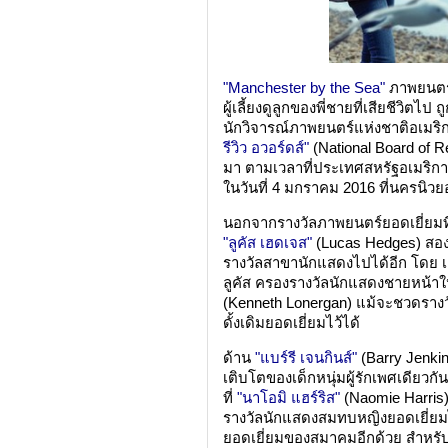
"Manchester by the Sea"
ภาพยนตร์ช
ผู้เลี้ยงดูลูกของพี่ชายที่เสียชีวิต
นักวิจารณ์ภาพยนตร์แห่งชาติอเมร
รีวิว อวอร์ดส์"
(National Board of Re
มา ตามเวลาที่ประเทศสหรัฐอเมริก
ในวันที่ 4 มกราคม 2016 ที่นครนิวย
นอกจากรางวัลภาพยนตร์ยอดเยี่ยมที
"ลูคัส เฮดเจส"
(Lucas Hedges) สอ
รางวัลสาขานักแสดงไปได้อีก โดย เ
ลูคัส ครองรางวัลนักแสดงชายหน้าให
(Kenneth Lonergan) แม้จะชวดรางวัล
ดั้งเดิมยอดเยี่ยมไว้ได้
ด้าน
"แบร์รี เจนกินส์"
(Barry Jenkin
เติบโตของเด็กหนุ่มผู้รักเพศเดียวกั
ที่
"นาโอมิ แฮร์ริส"
(Naomie Harris)
รางวัลนักแสดงสมทบหญิงยอดเยี่ยมไ
ยอดเยี่ยมของสมาคมอีกด้วย สำหรับเ