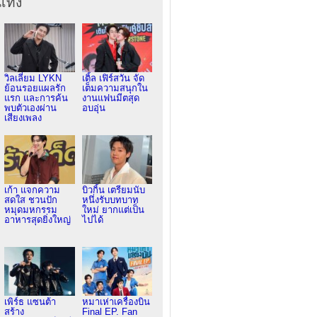
เทิง
วิลเลี่ยม LYKN
เติ้ล เฟิร์สวัน จัด
ย้อนรอยแผลรัก
เต็มความสนุกใน
แรก และการค้น
งานแฟนมีตสุด
พบตัวเองผ่าน
อบอุ่น
เสียงเพลง
เก้า แจกความ
บิวกิ้น เตรียมนับ
สดใส ชวนปัก
หนึ่งรับบทบาท
หมุดมหกรรม
ใหม่ ยากแต่เป็น
อาหารสุดยิ่งใหญ่
ไปได้
เพิร์ธ แซนต้า
หมาเห่าเครื่องบิน
สร้าง
Final EP. Fan