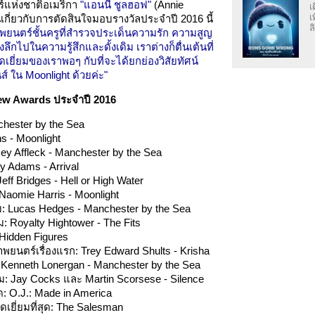
แห่งชาติอเมริกา
"แอนนี ชูลฮอฟ"
(Annie
เ
เ
กี่ยวกับการตัดสินใจมอบรางวัลประจำปี 2016 นี้
ล
พยนตร์ชั้นครูที่สำรวจประเด็นความรัก ความสูญ
ลึกไปในความรู้สึกและดั้งเดิม เราต่างก็ตื่นเต้นที่
ยี่ยมของเราพอๆ กับที่จะได้ยกย่องวิสัยทัศน์
ส์ ใน Moonlight ด้วยค่ะ"
iew Awards ประจำปี 2016
chester by the Sea
ns - Moonlight
y Affleck - Manchester by the Sea
 Adams - Arrival
f Bridges - Hell or High Water
aomie Harris - Moonlight
: Lucas Hedges - Manchester by the Sea
: Royalty Hightower - The Fits
Hidden Figures
ัวภาพยนตร์เรื่องแรก: Trey Edward Shults - Krisha
 Kenneth Lonergan - Manchester by the Sea
: Jay Cocks และ Martin Scorsese - Silence
ด: O.J.: Made in America
ยี่ยมที่สุด: The Salesman