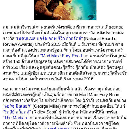
สมาคมนักวิจารณ์ภาพยนตร์แห่งชาติอเมริกาสวนกระแสเสียงยกยอ
ภาพยนตร์อิสระที่จะเป็นตัวเต็งในฤดูกาลแจกรางวัล หลังประกาศผล
รางวัล
"เนชันแนล บอร์ด ออฟ รีวิว อวอร์ดส์"
(National Board of
Review Awards) ประจำปี 2015 เมื่อวันที่ 1 ธันวาคม ที่ผ่านมา ตาม
เวลาท้องถิ่นของประเทศสหรัฐอเมริกา โดยมอบตำแหน่งภาพยนตร์
ยอดเยี่ยมที่สุดให้แก่
"Mad Max: Fury Road"
ภาพยนตร์ยักษ์ใหญ่ทุน
สร้าง 150 ล้านเหรียญสหรัฐ หลังจากสมาคมได้พิจารณาภาพยนตร์
กว่า 250 เรื่อง และพูดคุยกับคณะผู้สร้าง ผู้กำกับ นักแสดง ผู้ควบคุม
งานสร้าง และผู้เขียนบทแบบลงลึก ก่อนตัดสินใจสรุปผลรางวัลที่จะจัด
งานมอบให้อย่างเป็นทางการวันที่ 5 มกราคม 2016
นอกจากรางวัลภาพยนตร์ยอดเยี่ยมที่สุดแล้ว เรื่องราวพูดน้อยต่อย
หนักที่มีตัวละครผู้หญิงเป็นศูนย์กลางอย่าง Mad Max: Fury Road
กลับชวดรางวัลอื่นๆ ไปอย่างน่าเสียดาย โดยผู้กำกับเจนสังเวียนอย่าง
"จอร์จ มิลเลอร์"
(George Miller) พลาดรางวัลผู้กำกับยอดเยี่ยมให้แก่
"ริดลีย์ สก็อตต์"
(Ridley Scott) ผู้กำกับรุ่นเก๋าอีกคนที่ปีนี้มาพร้อม
"The Martian"
ภาพยนตร์ทำเงินถล่มทลายบอกเล่าเรื่องราวของนักบิน
อวกาศที่ติดอยู่ในดาวอังคารเพียงลำพัง ซึ่งบทนักบินอวกาศผู้โดด