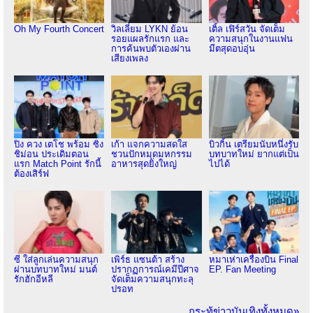
Oh My Fourth Concert
วิลเลี่ยม LYKN ย้อน
เติ้ล เฟิร์สวัน จัดเต็ม
รอยแผลรักแรก และ
ความสนุกในงานแฟน
การค้นพบตัวเองผ่าน
มีตสุดอบอุ่น
เสียงเพลง
ปิง ควง เตโช พร้อม ซิง
เก้า แจกความสดใส
บิวกิ้น เตรียมนับหนึ่งรับ
ชิม่อน ประเดิมตอน
ชวนปักหมุดมหกรรม
บทบาทใหม่ ยากแต่เป็น
แรก Match Point รักนี้
อาหารสุดยิ่งใหญ่
ไปได้
ต้องเสิร์ฟ
ซี ใส่ลูกเล่นความสนุก
เพิร์ธ แซนต้า สร้าง
หมาเห่าเครื่องบิน Final
ผ่านบทบาทใหม่ มนต์
ปรากฏการณ์เคมีปีศาจ
EP. Fan Meeting
รักฮักอีหลี
จัดเต็มความสนุกทะลุ
ปรอท
กระทู้ข่าวบันเทิงทั้งหมด»