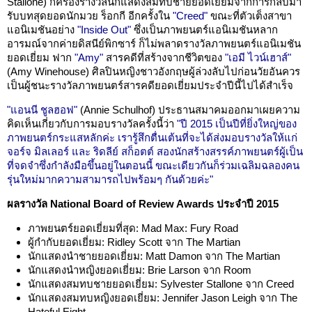
Stallone) ก็ครองรางวัลนักแสดงสมทบชายยอดเยี่ยมจากการกลับมา
รับบทสุดยอดนักมวย ร็อกกี อีกครั้งใน
"Creed"
ขณะที่ตัวเต็งสาขา
แอนิเมชันอย่าง
"Inside Out"
ซึ่งเป็นภาพยนตร์แอนิเมชันหลาก
อารมณ์จากค่ายดิสนีย์พิกซาร์ ก็ไม่พลาดรางวัลภาพยนตร์แอนิเมชัน
ยอดเยี่ยม ฟาก
"Amy"
สารคดีที่สร้างจากชีวิตของ
"เอมี ไวน์เฮาส์"
(Amy Winehouse) ศิลปินหญิงชาวอังกฤษผู้ล่วงลับไปก่อนวัยอันควร
เป็นผู้ชนะรางวัลภาพยนตร์สารคดียอดเยี่ยมประจำปีนี้ไปได้สำเร็จ
"แอนนี ชูลฮอฟ"
(Annie Schulhof) ประธานสมาคมออกมาเผยความ
คิดเห็นเกี่ยวกับการมอบรางวัลครั้งนี้ว่า
"ปี 2015 เป็นปีที่ยิ่งใหญ่ของ
ภาพยนตร์กระแสหลักค่ะ เรารู้สึกตื่นเต้นที่จะได้ส่งมอบรางวัลให้แก่
จอร์จ มิลเลอร์ และ ริดลีย์ สก็อตต์ สองนักสร้างสรรค์ภาพยนตร์ผู้เป็น
ที่จดจำซึ่งกำลังมือขึ้นอยู่ในตอนนี้ ขณะเดียวกันก็ร่วมเฉลิมฉลองคน
รุ่นใหม่มากความสามารถไปพร้อมๆ กันด้วยค่ะ"
ผลรางวัล National Board of Review Awards ประจำปี 2015
ภาพยนตร์ยอดเยี่ยมที่สุด: Mad Max: Fury Road
ผู้กำกับยอดเยี่ยม: Ridley Scott จาก The Martian
นักแสดงนำชายยอดเยี่ยม: Matt Damon จาก The Martian
นักแสดงนำหญิงยอดเยี่ยม: Brie Larson จาก Room
นักแสดงสมทบชายยอดเยี่ยม: Sylvester Stallone จาก Creed
นักแสดงสมทบหญิงยอดเยี่ยม: Jennifer Jason Leigh จาก The
Hateful Eight