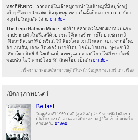
ทองดีฟันขาว
- ฉากต่อสู้ในเล้าหมูถ่ายทำในเล้าหมูที่มีหมูวิ่งอยู่
จริงๆ ซึ่งหากนักแสดงล้มลุกคลุกคลานในนั้นก็หมายความว่าต้อง
คลุกไปในมูลสัตว์ด้วย
อ่านต่อ»
The Lego Batman Movie
- ตัวร้ายหลายตัวในของแบทแมนจะ
มาปรากฏตัวในเรื่องนี้ด้วย เช่น โจ๊กเกอร์ พากย์โดย แซก กาลิ
เฟียนาคิส, ฮาร์ลีย์ ควินน์ ให้เสียงโดย เจนนี สเลต, เบน พากย์โดย
ดัก เบนสัน, เดอะ ริดเดอร์ พากย์โดย โคนัน โอเบรน, ทู-เฟซ ให้
เสียงโดย บิลลี ดี วิลเลียมส์, แคทวูเมน พากย์โดย โซอี คราวิตซ์,
พอยซัน ไอวี พากย์โดย ริกิ ลินด์โฮม เป็นต้น
อ่านต่อ»
เกร็ดจากภาพยนตร์สามารถดูได้ในหน้าข้อมูลภาพยนตร์แต่ละเรื่อง
เปิดกรุภาพยนตร์
Belfast
ในฤดูร้อนปี 1969 บัดดี (จูด ฮิลล์) วัย 9 ขวบรู้ดีว่าตัวเขา
เป็นใคร และตำแหน่งแห่งที่ของเขาอยู่ที่ใด เขาเป็นเด็กใน
ครอบครั...
อ่านต่อ»