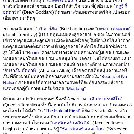
เดี่ยวนี้เองที่ทำให้หนุ่ม
"แมตต์ เดมอน"
(Matt Damon) เอื้อมคว้า
รางวัลนักแสดงนำชายยอดเยี่ยมได้สำเร็จ ขณะที่ผู้เขียนบท
"ดรูว์ ก็
อดดาร์ด"
(Drew Goddard) ก็ครองรางวัลบทภาพยนตร์ดัดแปลงยอด
เยี่ยมตามมาติดๆ
ทางสองนักแสดง
"บรี ลาร์สัน"
(Brie Larson) และ
"เจคอบ เทรมเบลย์"
(Jacob Tremblay) ผู้รับบทคุณแม่และลูกชายวัย 5 ขวบในภาพยนตร์
เกี่ยวกับคุณแม่และลูกน้อย แม้จะต้องมีชีวิตอยู่ในห้องเล็กไร้หน้าต่าง
แต่คุณแม่ยังคงตั้งมั่นว่าจะเลี้ยงดูลูกชายให้เติบโตเป็นเด็กที่มีความ
สุขให้ได้ใน
"Room"
ควงกันรับรางวัลนักแสดงนำหญิงยอดเยี่ยมและ
นักแสดงหน้าใหม่ยอดเยี่ยม แต่หนุ่มน้อย เจคอบ ไม่ได้ครองตำแหน่ง
นักแสดงหน้าใหม่ยอดเยี่ยมเพียงคนเดียว เพราะต้องปันตำแหน่งนี้กับ
"อับราฮัม อัตทาห์"
(Abraham Attah) เจ้าของบทเด็กหนุ่มชาวแอฟริ
กัน ที่ต้องมาเป็นทหารเด็กช่วงสงครามกลางเมืองใน
"Beasts of No
Nation"
ภาพยนตร์ที่ควบรางวัลภาพยนตร์ที่สะท้อนอิสระแห่งการ
แสดงออกคู่กับภาพยนตร์ฝรั่งเศส
"Mustang"
ด้านผลงานกำกับภาพยนตร์เรื่องที่ 8 ของ
"เควนติน ทาแรนติโน"
(Quentin Tarantino) ซึ่งเนื้อหาเน้นไปที่การเดินทางมาพบกันของคน 8
คนโดยไม่ได้ตั้งใจใน
"The Hateful Eight"
ก็ยึด 2 รางวัล คือ รางวัล
บทภาพยนตร์ดั้งเดิมยอดเยี่ยม และนักแสดงสมทบหญิงยอดเยี่ยมจาก
การแสดงบทนักโทษของ
"เจนนิเฟอร์ เจสัน ลีห์"
(Jennifer Jason
Leigh) ส่วนเจ้าพ่อภาพยนตร์บู๊
"ซิลเวสเตอร์ สตอลโลน"
(Sylvester