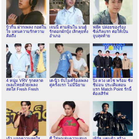
บิวกิ้น ฝากเพลง กอดใน
เจนนี่ ตามฝันใน มนต์
ฟลุ๊ค ปล่อยของร้อง
ใจ แทนความรักความ
รักดอกผักบุ้ง เลิกคุยทั้ง
ซิงเกิลแรก ต่อให้เป็น
คิดถึง
อำเภอ
จูบสุดท้าย
4 หนุ่ม VRV รุกตลาด
เต-นิว จับไมค์ร้องเพลง
ปิง ควง เตโช พร้อม ซิง
เพลงไทยด้วยเพลง
คู่ครั้งแรก ไม่มีนิยาม
ชิม่อน ประเดิมตอน
สดใส Fresh Fresh
แรก Match Point รักนี้
ต้องเสิร์ฟ
เก้า แจกความสดใส
ซี ใส่ลูกเล่นความสนุก
เพิร์ธ แซนต้า สร้าง