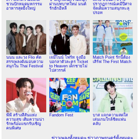
ชวนปักหมุดมหกรรม
ผ่านบทบาทใหม่ มนต์
ปรากฏการณ์เคมีปีศาจ
อาหารสุดยิ่งใหญ่
รักฮักอีหลี
จัดเต็มความสนุกทะลุ
ปรอท
นนน และวง Flio คัด
เจมีไนน์ โฟร์ท จูงมือ
Match Point รักนี้ต้อง
สรรเพลงดังมอบความ
บอกลาตัวละคร Ticket
เสิร์ฟ The First Match
สนุกใน Thai Festival
to Heaven เด็กชายไม่
ไปสวรรค์
พีพี สร้างสีสันแห่ง
Fandom Fest
บาส แจกความสดใส
ความสุข เติมความน่า
เล่นเกมใกล้ชิดแฟน
รักพร้อมแขกรับเชิญ
คลับ
คนพิเศษ
ข่าวเพลงทั้งหมด»
ข่าวภาพยนตร์ทั้งหมด»