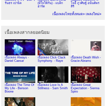
รันธร เปานิล
(มีใจให้กัน) - แบล็ก
โจอี้ ภูวศิษฐ์ อนันต์พร
ฮาร์ต
สิริ
เนื้อเพลงไทยทั้งหมด»
เพลงใหม่»
เนื้อเพลงสากลยอดนิยม
เนื้อเพลง Always -
เนื้อเพลง Click Clack
เนื้อเพลง Death Wish -
Daniel Caesar
Symphony. - Raye
Gracie Abrams
เนื้อเพลง The Time Of
เนื้อเพลง Love Is A
เนื้อเพลง Great
My Life - Benson
Stillness - Sam Smith
Expectation - Sienna
Boone
Spiro