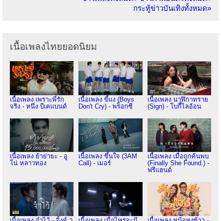
กระทู้ข่าวบันเทิงทั้งหมด»
เนื้อเพลงไทยยอดนิยม
เนื้อเพลง เพราะพี่รัก
เนื้อเพลง ขี้แง (Boys
เนื้อเพลง นาฬิกาทราย
จริง - หนึ่ง บีเคแบนด์
Don't Cry) - พร็อกซี
(Sign) - โบกี้ไลอ้อน
เนื้อเพลง ย้าย่ายะ - อู
เนื้อเพลง ขึ้นใจ (3AM
เนื้อเพลง เมื่อถูกค้นพบ
โน่ หลาวทอง
Call) - เมอร์
(Finally She Found.) -
ฟรีแฮนด์
เนื้อเพลง จำไว้ - อิ้งค์ ว
เนื้อเพลง เมื่อไหร่จะมี
เนื้อเพลง หม้อหุงข้าว -