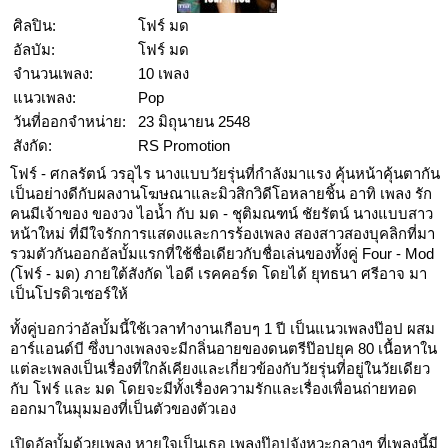
ศิลปิน:
โฟร์ มด
อัลบัม:
โฟร์ มด
จำนวนเพลง:
10 เพลง
แนวเพลง:
Pop
วันที่ออกจำหน่าย:
23 มิถุนายน 2548
สังกัด:
RS Promotion
โฟร์ - ศกลรัตน์ วรอุไร นางแบบวัยรุ่นที่กำลังมาแรง คุ้นหน้าคุ้นตากัน
เป็นอย่างดีกับผลงานโฆษณาและมิวสิกวิดีโอหลายชิ้น อาทิ เพลง รัก
คนมีเจ้าของ ของวง ไอน้ำ กับ มด - ชุติมณฑน์ ชัยรัตน์ นางแบบสาว
หน้าใหม่ ที่มีใจรักการแสดงและการร้องเพลง สองสาวสองบุคลิกที่มา
รวมตัวกันออกอัลบั้มแรกที่ใช้ชื่อเดียวกับชื่อเล่นของทั้งคู่ Four - Mod
(โฟร์ - มด) ภายใต้สังกัด ไอดี เรคคอร์ด โดยได้ ยุทธนา ศรีอาจ มา
เป็นโปรดิวเซอร์ให้
ทั้งคู่บอกว่าอัลบั้มนี้ใช้เวลาทำงานเกือบๆ 1 ปี เป็นแนวเพลงป๊อป ผสม
อาร์แอนด์บี ซึ่งบางเพลงจะมีกลิ่นอายของดนตรีป๊อปยุค 80 เนื้อหาใน
แต่ละเพลงเป็นเรื่องที่ใกล้เคียงและเกี่ยวข้องกับวัยรุ่นที่อยู่ในวัยเดียว
กับ โฟร์ และ มด โดยจะมีทั้งเรื่องความรักและเรื่องเพื่อนถ่ายทอด
ออกมาในมุมมองที่เป็นตัวของตัวเอง
เปิดอัลบั้มด้วยเพลง หายใจเป็นเธอ เพลงป๊อปจังหวะกลางๆ ที่เพลงนี้มี