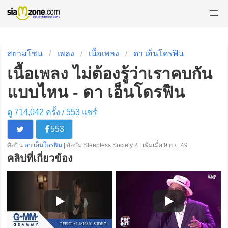
สยามโซน
เพลง
เนื้อเพลง
ดา เอ็นโดรฟิน
เนื้อเพลง ไม่ต้องรู้ว่าเราคบกัน
แบบไหน - ดา เอ็นโดรฟิน
ดู 714,042 ครั้ง /
553
แชร์
553
ศิลปิน
ดา เอ็นโดรฟิน
| อัลบัม Sleepless Society 2 | เพิ่มเมื่อ 9 ก.ย. 49
คลิปที่เกี่ยวข้อง