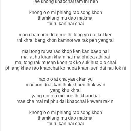
lae khong khaochai tam thi hen
khong o o mi phiang rao song khon
thamklang mu dao makmai
thi ru kan nai chai
man champen duai rue thi tong yu nai kot ken
thi khrai bang khon kamnot wa rak pen yangrai
mai tong ru wa rao khop kan kan baep nai
mai at ha kham kham nai ma phuea athibai
mai tong rak muean khon rak ko suk hua o o chai
phiang khae rao khaochai ko nuea kham uen dai nai lok ni
rao o o at cha yaek kan yu
mai non duai kan thuk khuen thuk wan
yang khu khrai
yang noi o o mi thoe thi khaochai
mae cha mai mi phu dai khaochai khwam rak ni
khong o o mi phiang rao song khon
thamklang mu dao makmai
thi ru kan nai chai