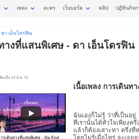
์
เพลง
ละคร
เว็บบอร์ด
คลิป
ปฏิทินกิจ
ดา เอ็นโดรฟิน
นทางที่แสนพิเศษ - ดา เอ็นโดรฟิน
เพิ่มเมื่อ 10 มี.ค. 51
เนื้อเพลง การเดินทา
ฉันเองก็ไม่รู้ ว่าที่เป็นอยู่
ที่เรานั้นได้หัวใจเพียงครึ
แล้วก็ต้องเสาะหา ครึ่งที
โดยไม่รู้เมื่อไหร่ จะเจอ
การเดินทางที่แสนพิเศษ - Da Endorphine [ เนื้อเพลง ]@Joatthaphon