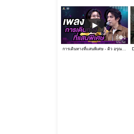
การเดินทางที่แสนพิเศษ - ดิว อรุณพงศ์ / รุจ ศุภรุจ | The Wall Song ร้องข้ามกำแพง