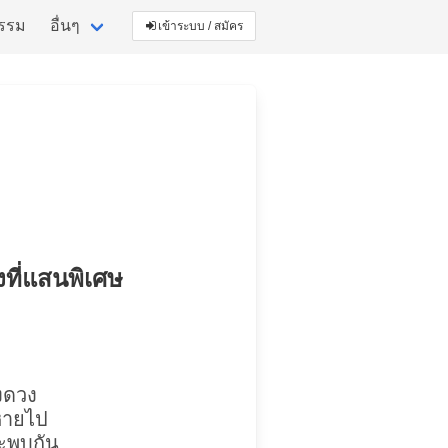
กรรม
อื่นๆ
เข้าระบบ / สมัคร
งที่แสนพิเศษ
่งดวง
่หายไป
จะพบกัน