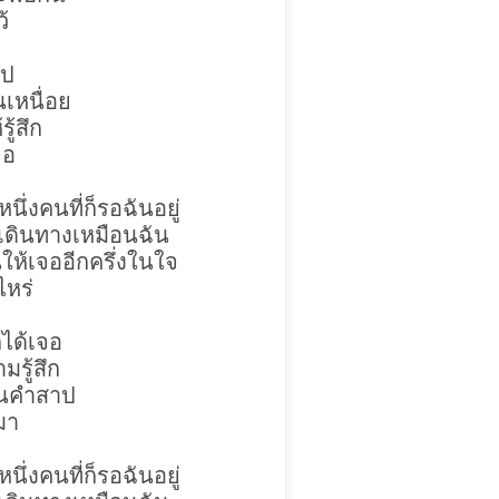
้
าป
นเหนื่อย
ู้สึก
จอ
ึ่งคนที่ก็รอฉันอยู่
กเดินทางเหมือนฉัน
ห้เจออีกครึ่งในใจ
ไหร่
ได้เจอ
มรู้สึก
ป็นคำสาป
นมา
ึ่งคนที่ก็รอฉันอยู่