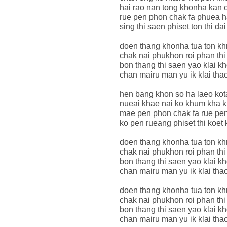
hai rao nan tong khonha kan 
rue pen phon chak fa phuea h
sing thi saen phiset ton thi da
doen thang khonha tua ton khr
chak nai phukhon roi phan th
bon thang thi saen yao klai k
chan mairu man yu ik klai thao
hen bang khon so ha laeo kot
nueai khae nai ko khum kha 
mae pen phon chak fa rue pe
ko pen rueang phiset thi koe
doen thang khonha tua ton khr
chak nai phukhon roi phan th
bon thang thi saen yao klai k
chan mairu man yu ik klai thao
doen thang khonha tua ton khr
chak nai phukhon roi phan th
bon thang thi saen yao klai k
chan mairu man yu ik klai thao