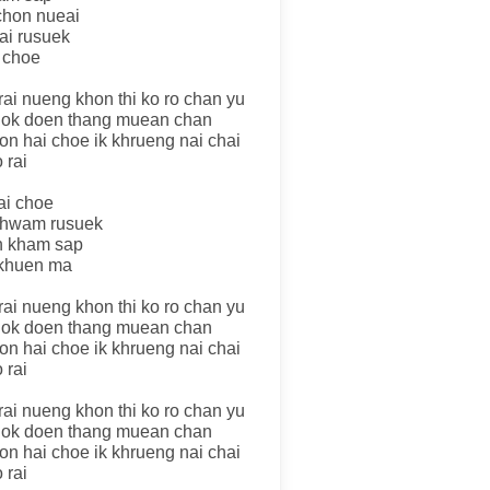
chon nueai
ai rusuek
i choe
ai nueng khon thi ko ro chan yu
i ok doen thang muean chan
hon hai choe ik khrueng nai chai
 rai
ai choe
khwam rusuek
n kham sap
t khuen ma
ai nueng khon thi ko ro chan yu
i ok doen thang muean chan
hon hai choe ik khrueng nai chai
 rai
ai nueng khon thi ko ro chan yu
i ok doen thang muean chan
hon hai choe ik khrueng nai chai
 rai