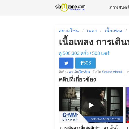
ภาพยนตร
สยามโซน
เพลง
เนื้อเพลง
เนื้อเพลง การเดิ
ดู 500,303 ครั้ง /
503
แชร์
503
ศิลปิน
ดา เอ็นโดรฟิน
| อัลบัม
Sound About...
| 
คลิปที่เกี่ยวข้อง
การเดินทางที่แสนพิเศษ - ดา เอ็นโดรฟิน【OFFICIAL MV】