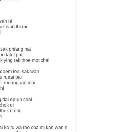
wan ni
huk wan thi mi
i
 sak phiang nai
n talot pai
k ying rak thoe mot chai
 doem loei sak wan
u rueai pai
mi rueang rao mai
hi
 dai op-un chai
chok di
thuk nathi
n
i ko ru wa rao cha mi kan wan ni