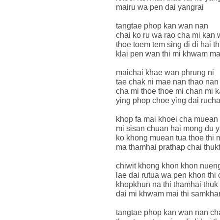
mairu wa pen dai yangrai
tangtae phop kan wan nan
chai ko ru wa rao cha mi kan 
thoe toem tem sing di di hai t
klai pen wan thi mi khwam ma
maichai khae wan phrung ni
tae chak ni mae nan thao nan
cha mi thoe thoe mi chan mi ka
ying phop choe ying dai rucha
khop fa mai khoei cha muean
mi sisan chuan hai mong du y
ko khong muean tua thoe thi 
ma thamhai prathap chai thukt
chiwit khong khon khon nueng
lae dai rutua wa pen khon thi 
khopkhun na thi thamhai thuk 
dai mi khwam mai thi samkha
tangtae phop kan wan nan cha