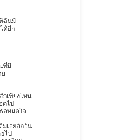
่ฉันมี
ได้อีก
ที่มี
าย
สักเพียงไหน
ลอดไป
รักเธอหมดใจ
ิมเลยสักวัน
่อยไป