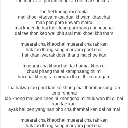
lae tham arai pai tam tongkan doi mai son khrai
ton het khong roi namta
mai khoei yiaoya raksa duai khwam khaochai
man pen phro khwam mairu
mai khoei du hai luek long pai khang nai huachai
dai tae thon kep wai phit arai mai khoei khit tham
muearai cha khaochai muearai cha rak kan
hak rao thang song mai yom poet chai
hai kham wa rak doen thang ma choe kan
muearai cha khaochai dai haimai khon di
chuai phang thalai kamphaeng thi mi
hai chai khong rao mi wan thi di thi suai-ngam
tha hakwa rao phut kan ko khong mai thamhai song rao
tong ronghai
lae khong mai pen chen ni khongcha mi thuk wan thi di hai
kan lae kan
ayak hai pen yang nan pho cha thamhai kan dai haimai
muearai cha khaochai muearai cha rak kan
hak rao thang song mai yom poet chai