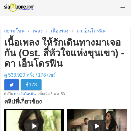
สยามโซน
เพลง
เนื้อเพลง
ดา เอ็นโดรฟิน
เนื้อเพลง ให้รักเดินทางมาเจอ
กัน (Ost. สี่หัวใจแห่งขุนเขา) -
ดา เอ็นโดรฟิน
ดู 533,920 ครั้ง /
178
แชร์
178
ศิลปิน
ดา เอ็นโดรฟิน
| เพิ่มเมื่อ 5 ต.ค. 53
คลิปที่เกี่ยวข้อง