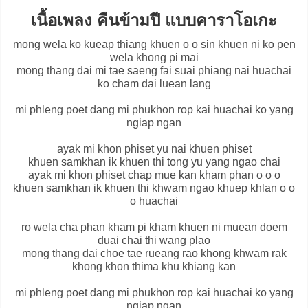
เนื้อเพลง คืนข้ามปี แบบคาราโอเกะ
mong wela ko kueap thiang khuen o o sin khuen ni ko pen
wela khong pi mai
mong thang dai mi tae saeng fai suai phiang nai huachai
ko cham dai luean lang
mi phleng poet dang mi phukhon rop kai huachai ko yang
ngiap ngan
ayak mi khon phiset yu nai khuen phiset
khuen samkhan ik khuen thi tong yu yang ngao chai
ayak mi khon phiset chap mue kan kham phan o o o
khuen samkhan ik khuen thi khwam ngao khuep khlan o o
o huachai
ro wela cha phan kham pi kham khuen ni muean doem
duai chai thi wang plao
mong thang dai choe tae rueang rao khong khwam rak
khong khon thima khu khiang kan
mi phleng poet dang mi phukhon rop kai huachai ko yang
ngiap ngan