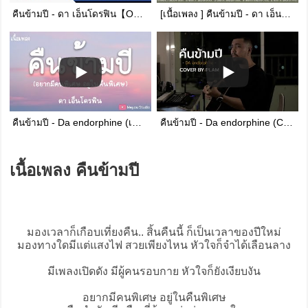
คืนข้ามปี - ดา เอ็นโดรฟิน【OFFICIAL MV】
[เนื้อเพลง ] คืนข้ามปี - ดา เอ็นโดรฟิน [60minutes Lyrics ]
คืนข้ามปี - Da endorphine (เนื้อเพลง)
คืนข้ามปี - Da endorphine (Cover by Palm)
เนื้อเพลง คืนข้ามปี
มองเวลาก็เกือบเที่ยงคืน.. สิ้นคืนนี้ ก็เป็นเวลาของปีใหม่
มองทางใดมีแต่แสงไฟ สวยเพียงไหน หัวใจก็จำได้เลือนลาง
มีเพลงเปิดดัง มีผู้คนรอบกาย หัวใจก็ยังเงียบงัน
อยากมีคนพิเศษ อยู่ในคืนพิเศษ