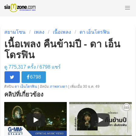
สยามโซน
เพลง
เนื้อเพลง
ดา เอ็นโดรฟิน
เนื้อเพลง คืนข้ามปี - ดา เอ็น
โดรฟิน
ดู 775,317 ครั้ง /
6798
แชร์
6798
ศิลปิน
ดา เอ็นโดรฟิน
| อัลบัม
ภาพลวงตา
| เพิ่มเมื่อ 30 ธ.ค. 49
คลิปที่เกี่ยวข้อง