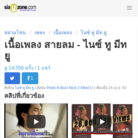
สยามโซน
เพลง
เนื้อเพลง
ไนซ์ ทู มีท ยู
เนื้อเพลง สายลม - ไนซ์ ทู มีท
ยู
ดู 14,556 ครั้ง /
1
แชร์
1
ศิลปิน
ไนซ์ ทู มีท ยู
| อัลบัม
Peek-A-Boo! Nice 2 Meet U
| เพิ่มเมื่อ 24 เม.ย. 52
คลิปที่เกี่ยวข้อง