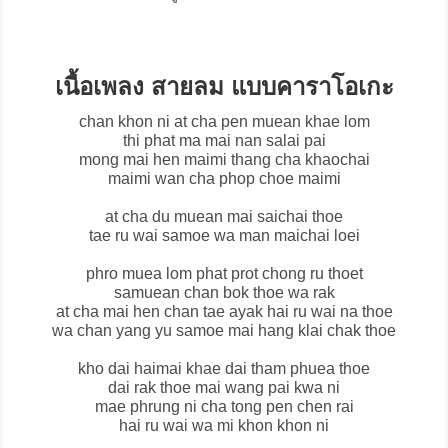
เนื้อเพลง สายลม แบบคาราโอเกะ
chan khon ni at cha pen muean khae lom
thi phat ma mai nan salai pai
mong mai hen maimi thang cha khaochai
maimi wan cha phop choe maimi
at cha du muean mai saichai thoe
tae ru wai samoe wa man maichai loei
phro muea lom phat prot chong ru thoet
samuean chan bok thoe wa rak
at cha mai hen chan tae ayak hai ru wai na thoe
wa chan yang yu samoe mai hang klai chak thoe
kho dai haimai khae dai tham phuea thoe
dai rak thoe mai wang pai kwa ni
mae phrung ni cha tong pen chen rai
hai ru wai wa mi khon khon ni