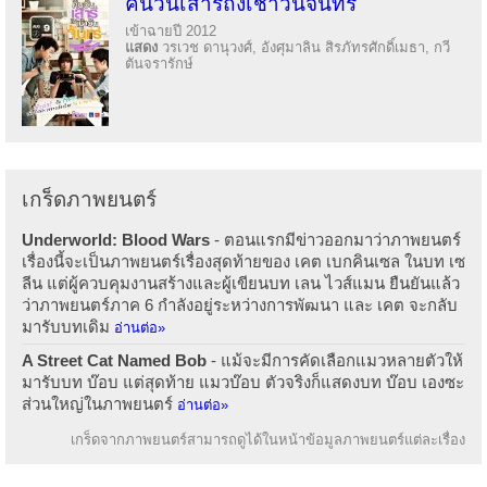
คืนวันเสาร์ถึงเช้าวันจันทร์
เข้าฉายปี 2012
แสดง
วรเวช ดานุวงศ์, อังศุมาลิน สิรภัทรศักดิ์เมธา, กวี
ตันจรารักษ์
เกร็ดภาพยนตร์
Underworld: Blood Wars
- ตอนแรกมีข่าวออกมาว่าภาพยนตร์
เรื่องนี้จะเป็นภาพยนตร์เรื่องสุดท้ายของ เคต เบกคินเซล ในบท เซ
ลีน แต่ผู้ควบคุมงานสร้างและผู้เขียนบท เลน ไวส์แมน ยืนยันแล้ว
ว่าภาพยนตร์ภาค 6 กำลังอยู่ระหว่างการพัฒนา และ เคต จะกลับ
มารับบทเดิม
อ่านต่อ»
A Street Cat Named Bob
- แม้จะมีการคัดเลือกแมวหลายตัวให้
มารับบท บ๊อบ แต่สุดท้าย แมวบ๊อบ ตัวจริงก็แสดงบท บ๊อบ เองซะ
ส่วนใหญ่ในภาพยนตร์
อ่านต่อ»
เกร็ดจากภาพยนตร์สามารถดูได้ในหน้าข้อมูลภาพยนตร์แต่ละเรื่อง