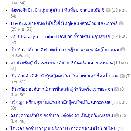
ส.ค. 54)
ส่งตรงศิลปิน 6 หนุ่มกลุ่มใหม่ ทีนท็อป จากแดนกิมจิ
(13 พ.ค.
54)
The Kick ภาพยนตร์บู๊ครั้งยิ่งใหญ่ผสมผสานไทยและเกาหลี
(29 พ.ย. 53)
แอ รับ Crazy in Thailand เล่นยาก ชี้ภาษาเป็นอุปสรรค
(18 พ.ค.
52)
เปิดตัว องค์บาก 2 ศาสตร์การต่อสู้ของพระเอกนักบู๊ จา พนม
(4 ธ.ค. 51)
จา ประชันบู๊ ตั้ว เร่งถ่ายองค์บาก 2 ยันพร้อมฉายแน่นอน
(13 ต.ค.
51)
เปิดตัวแล้ว จีจ้า นักบู๊หญิงคนใหม่ในภาพยนตร์ ช็อคโกแลต
(7
ก.พ. 51)
เดินกล้อง องค์บาก 2 การขึ้นแท่นผู้กำกับครั้งแรกของ จา
(8
มี.ค. 50)
ปรัชญา พร้อมลุย ปั้นนางเอกนักสู้คนใหม่ใน Chocolate
(15 ม.ค.
50)
ฉลองความสำเร็จ องค์บาก แต่งตั้ง จา เป็นทูตวัฒนธรรม
(13
มี.ค. 48)
ได้เวลา องค์บาก บุกอเมริกา ประกาศศักดาแม่ไม้มวยไทย
(11