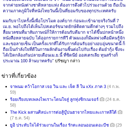
จากค่ายหนังต่างชาติหลายแห่ง ต้องการดึงตัวไปร่วมงานด้วย ถือเป็น
ความภาคภูมิใจที่หนังไทยวันนี้เป็นที่ยอมรับของทุกประเทศครับ
ผมกับจาไปครั้งนี้เพื่อโปรโมต องค์บาก ก่อนจะเข้าฉายจริงวันที่ 7
เม.ย. พอไปถึงได้เห็นโปสเตอร์ขนาดยักษ์ติดตามตึกต่างๆ รวมไปถึง
สื่อมวลชนที่มาสัมภาษณ์ก็ให้การต้อนรับดีมาก จาได้ขึ้นปกหน้าหนึ่ง
หนังสือหลายฉบับ ได้ออกรายการทีวี ตัวผมเองก็มีผลพ่วงคือมีคนรู้จัก
และขอลายเซ็น เป็นครั้งแรกที่ได้รับการต้อนรับอย่างอบอุ่นขนาดนี้ ก็
ถือเป็นกำลังใจที่ดีในการผลักดันงานชิ้นต่อไปกับเรื่อง ต้มยำกุ้ง ซึ่งจะ
ได้เปิดกล้องกันปลายเดือนเม.ย.นี้ ที่ซิดนีย์ ออสเตรเลีย ทุนสร้างก็
ประมาณ 100 ล้านบาทครับ"
ปรัชญา กล่าว
ข่าวที่เกี่ยวข้อง
จาพนม คว้าโอกาส เจอ วิน และ เจ็ต ลี ใน xXx ภาค 3
(4 ก.พ.
59)
ร้อยเรียงบทเพลงไพเราะโดนใจสู่ ลูกทุ่งซิกเนเจอร์
(24 ธ.ค.
58)
The Kick ผสานศิลปะการต่อสู้บู๊ปนฮาจากไทยและเกาหลีใต้
(7 ธ.ค. 54)
ยูอิ ประทับใจได้ร่วมงานในเรื่อง รักตะลอนออนเดอะบีช
(29