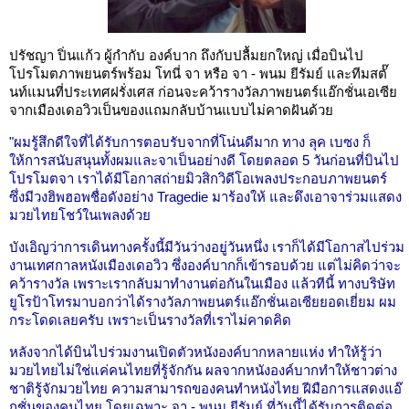
ปรัชญา ปิ่นแก้ว ผู้กำกับ องค์บาก ถึงกับปลื้มยกใหญ่ เมื่อบินไป
โปรโมตภาพยนตร์พร้อม โทนี่ จา หรือ จา - พนม ยีรัมย์ และทีมสตั๊
นท์แมนที่ประเทศฝรั่งเศส ก่อนจะคว้ารางวัลภาพยนตร์แอ๊กชั่นเอเซีย
จากเมืองเดอวิวเป็นของแถมกลับบ้านแบบไม่คาดฝันด้วย
"ผมรู้สึกดีใจที่ได้รับการตอบรับจากที่โน่นดีมาก ทาง ลุค เบซง ก็
ให้การสนับสนุนทั้งผมและจาเป็นอย่างดี โดยตลอด 5 วันก่อนที่บินไป
โปรโมตจา เราได้มีโอกาสถ่ายมิวสิกวิดีโอเพลงประกอบภาพยนตร์
ซึ่งมีวงฮิพฮอพชื่อดังอย่าง Tragedie มาร้องให้ และดึงเอาจาร่วมแสดง
มวยไทยโชว์ในเพลงด้วย
บังเอิญว่าการเดินทางครั้งนี้มีวันว่างอยู่วันหนึ่ง เราก็ได้มีโอกาสไปร่วม
งานเทศกาลหนังเมืองเดอวิว ซึ่งองค์บากก็เข้ารอบด้วย แต่ไม่คิดว่าจะ
คว้ารางวัล เพราะเรากลับมาทำงานต่อกันในเมือง แล้วทีนี้ ทางบริษัท
ยูโรป้าโทรมาบอกว่าได้รางวัลภาพยนตร์แอ๊กชั่นเอเซียยอดเยี่ยม ผม
กระโดดเลยครับ เพราะเป็นรางวัลที่เราไม่คาดคิด
หลังจากได้บินไปร่วมงานเปิดตัวหนังองค์บากหลายแห่ง ทำให้รู้ว่า
มวยไทยไม่ใช่แค่คนไทยที่รู้จักกัน ผลจากหนังองค์บากทำให้ชาวต่าง
ชาติรู้จักมวยไทย ความสามารถของคนทำหนังไทย ฝีมือการแสดงแอ๊
กชั่นของคนไทย โดยเฉพาะ จา - พนม ยีรัมย์ ที่วันนี้ได้รับการติดต่อ