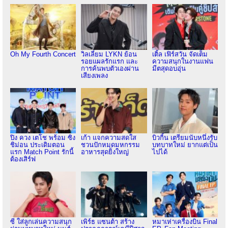
Oh My Fourth Concert
วิลเลี่ยม LYKN ย้อน
เติ้ล เฟิร์สวัน จัดเต็ม
รอยแผลรักแรก และ
ความสนุกในงานแฟน
การค้นพบตัวเองผ่าน
มีตสุดอบอุ่น
เสียงเพลง
ปิง ควง เตโช พร้อม ซิง
เก้า แจกความสดใส
บิวกิ้น เตรียมนับหนึ่งรับ
ชิม่อน ประเดิมตอน
ชวนปักหมุดมหกรรม
บทบาทใหม่ ยากแต่เป็น
แรก Match Point รักนี้
อาหารสุดยิ่งใหญ่
ไปได้
ต้องเสิร์ฟ
ซี ใส่ลูกเล่นความสนุก
เพิร์ธ แซนต้า สร้าง
หมาเห่าเครื่องบิน Final