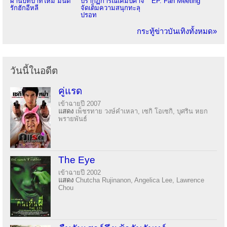
ผ่านบทบาทใหม่ มนต์
ปรากฏการณ์เคมีปีศาจ
EP. Fan Meeting
รักฮักอีหลี
จัดเต็มความสนุกทะลุ
ปรอท
กระทู้ข่าวบันเทิงทั้งหมด»
วันนี้ในอดีต
คู่แรด
เข้าฉายปี 2007
แสดง
เพ็ชรทาย วงษ์คำเหลา, เซกิ โอเซกิ, บุศริน หยก
พรายพันธ์
The Eye
เข้าฉายปี 2002
แสดง
Chutcha Rujinanon, Angelica Lee, Lawrence
Chou