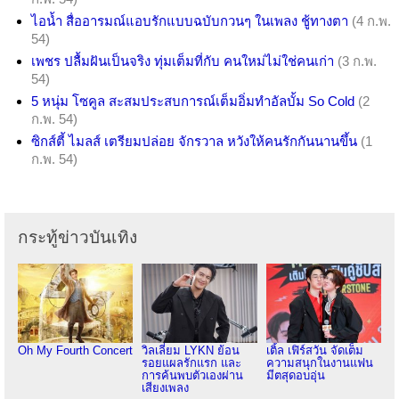
ไอน้ำ สื่ออารมณ์แอบรักแบบฉบับกวนๆ ในเพลง ชู้ทางตา
(4 ก.พ.
54)
เพชร ปลื้มฝันเป็นจริง ทุ่มเต็มที่กับ คนใหม่ไม่ใช่คนเก่า
(3 ก.พ.
54)
5 หนุ่ม โซคูล สะสมประสบการณ์เต็มอิ่มทำอัลบั้ม So Cold
(2
ก.พ. 54)
ซิกส์ตี้ ไมลส์ เตรียมปล่อย จักรวาล หวังให้คนรักกันนานขึ้น
(1
ก.พ. 54)
กระทู้ข่าวบันเทิง
Oh My Fourth Concert
วิลเลี่ยม LYKN ย้อน
เติ้ล เฟิร์สวัน จัดเต็ม
รอยแผลรักแรก และ
ความสนุกในงานแฟน
การค้นพบตัวเองผ่าน
มีตสุดอบอุ่น
เสียงเพลง