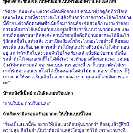
พูดถึงสวน ขนมจีน เป็นคนออกแบบหรือออกความคิดเองไหม
"ก็ช่วยๆ กันนะคะ แต่ว่าจะมีคนที่ออกแบบสวนมาช่วยดูอีกทีว่าโอเค
เหมาะไหม ตรงนี้ควรวางอะไร แล้วก็บอกว่าเราอยากจะได้อะไรอย่าง
นี้ด้วย แต่ว่าคือตรงชิงช้าเนี่ยซื้อมาก่อนที่จะจัดสวนอีก เพราะว่าชอบ
อารมณ์อยากได้เหมือนกับแบบฟูลเฮ้าส์ เราก็แบบว่ามาก่อนเลย และ
สวนก็ค่อยตามมาทีหลังค่ะ ส่วนน้ำตกเนี่ยคือที่บ้านอยากจะให้มีอะไร
รู้สึกสดชื่นไม่แห้งแล้ง เวลาเปิดเสียงน้ำก็จะไหลอะไรอย่างนี้ คือชอบ
ตรงนั้น และก็อย่างเวลารดน้ำต้นไม้คุณแม่ว่างถึงแม้จะไม่ได้มานอน
อยู่ แต่ว่าถ้าเกิดไปส่งขนมจีนไปโรงเรียนแล้วเนี่ยคือขับรถมานี่เพื่อ
รดน้ำต้นไม้ ตอนแรกก็ไม่ได้ตั้งใจว่าจะทำอย่างนี้หรอกนะคะ แต่เคย
จ้างให้คนมารดแล้วเขารดแบบผ่านๆ อย่างนี้ เราก็แบบว่าต้นไม้เรา
เราก็รักนะ ตอนแรกก็ไม่ได้เป็นคนสนใจต้นไม้มาก พอเราเลี้ยงเราก็รู้
เราอยากให้เขาเจริญเติบโตสวยงามงอกงาม คุณแม่ก็เลยจัดการเอง
ค่ะ"
บ้านหลังนี้เป็นบ้านในฝันเลยหรือเปล่า
"บ้านในฝัน บ้านในฝันค่ะ"
ถ้าเกิดเรามีครอบครัวอยากจะให้เป็นแบบนี้ไหม
"ก็จะเป็นแนวนี้ค่ะ อยากให้เป็นแนวที่อบอุ่นมากกว่า คืออยู่แล้วรู้สึกมี
ความสุข คือไม่จำเป็นว่าต้องบ้านหลังใหญ่มากก็ได้ เพราะว่าบางที