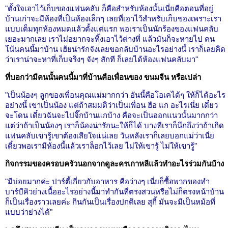
"ตั้งใจเอาไว้เก็บของแฟนคลับ ก็คือสำหรับห้องนั้นเนี่ยคือตอนที่อยู่
บ้านเก่าจะมีห้องที่เป็นห้องเล็กๆ เลยที่เอาไว้สำหรับเก็บของเพราะเรา
แบบเต็มทุกห้องหมดแล้วตั้งแต่แรก พอเราเป็นนักร้องของแฟนคลับ
เยอะมากเลย เราไม่อยากจะทิ้งเอาไว้ต่างที่ แล้วมันก็จะหายไป คน
โน้นคนนี้มาบ้าน เฮ้ยน่ารักจังเลยขอกลับบ้านอะไรอย่างนี้ เราก็เลยคิด
ว่าเราน่าจะหาที่เก็บจริงๆ จังๆ สักที ก็เลยได้ห้องแฟนคลับมา"
ที่บอกว่ามีคนนั้นคนนี้มาที่บ้านคือเพื่อนของ ขนมจีน หรือเปล่า
"เป็นน้องๆ ลูกของเพื่อนคุณแม่มากกว่า อันนี้คือโอเคได้ๆ ให้ก็ได้อะไร
อย่างนี้ เขาเป็นน้อง แต่ถ้าสมมติว่าเป็นเพื่อน ฮือ แก อะไรเนี่ย เดี๋ยว
จะโดน เดี๋ยวฉันจะไปจิ๊กบ้านแกบ้าง คือจะเป็นออกแนวนั้นมากกว่า
แต่ว่าถ้าเป็นน้องๆ เราก็น้องน่ารักนะให้ก็ได้ บางทีเราก็นึกถึงว่าถ้าเกิด
แฟนคลับเขารู้เขาต้องเสียใจแน่เลย วันหลังเราก็เลยบอกแม่ว่าเนี่ย
เดี๋ยวพอเรามีห้องนี้แล้วเราล็อกไว้เลย ไม่ให้เขารู้ ไม่ให้เขารู้"
กิจกรรมของครอบครัวนอกจากดูละครเกาหลีแล้วทำอะไรร่วมกันบ้าง
"มีบ่อยมากค่ะ ปาร์ตี้เกี่ยวกับอาหาร คือว่างๆ เนี่ยก็ซื้อพวกของทำ
บาร์บีคิวย่างเนื้ออะไรอย่างนี้มาทำกันที่ตรงสวนหรือไม่ก็ตรงหน้าบ้าน
ก็เป็นเรื่องราวเลยค่ะ กินกันเป็นเรื่องปกติเลย สุกี้ มันจะมีเป็นหม้อที่
แบบว่าย่างได้"