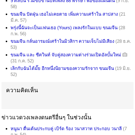
9 ศิลปิน ร่วมขับขานบทเพลง 88 พรรษา พ่อของแผ่นดิน
(9 ก.ย.
58)
ขนมจีน ปัดฝุ่น เธอไม่เคยตาย เพิ่มความเศร้าใน สาปสาง
(21
มี.ค. 57)
พรุ่งนี้ฉันจะเป็นแฟนเธอ (Yours) เพลงรักในแบบ ขนมจีน
(28
ก.พ. 56)
ขนมจีน กลั่นอารมณ์เศร้าในมิวสิกฯ ความเจ็บไม่มีเสียง
(28 ธ.ค.
53)
ขนมจีน และ ซีควินท์ จับคู่สองความต่างร่วมเปิดอัลบั้มใหม่
(31 ก.ค. 52)
เลิกกับฉันได้มั๊ย อีกหนึ่งนิยามของความรักจาก ขนมจีน
(19 มิ.ย.
52)
ความคิดเห็น
ข่าวแวดวงเพลงดนตรีอื่นๆ ในช่วงนั้น
หนูนา ตื่นเต้นประกบคู่ เบิร์ด ร้อง วนาสวาท ประกอบ วนาลี
(7
ก.พ. 54)