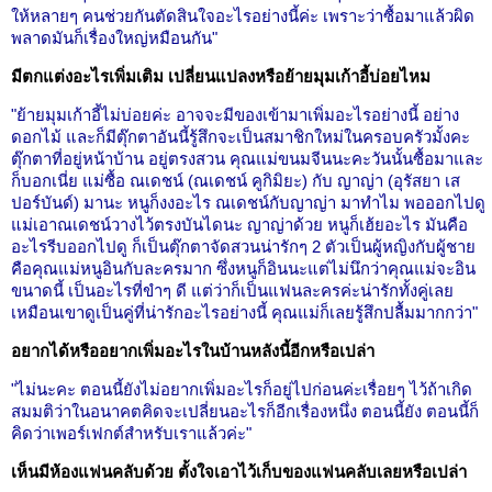
ให้หลายๆ คนช่วยกันตัดสินใจอะไรอย่างนี้ค่ะ เพราะว่าซื้อมาแล้วผิด
พลาดมันก็เรื่องใหญ่หมือนกัน"
มีตกแต่งอะไรเพิ่มเติม เปลี่ยนแปลงหรือย้ายมุมเก้าอี้บ่อยไหม
"ย้ายมุมเก้าอี้ไม่บ่อยค่ะ อาจจะมีของเข้ามาเพิ่มอะไรอย่างนี้ อย่าง
ดอกไม้ และก็มีตุ๊กตาอันนี้รู้สึกจะเป็นสมาชิกใหม่ในครอบครัวมั้งคะ
ตุ๊กตาที่อยู่หน้าบ้าน อยู่ตรงสวน คุณแม่ขนมจีนนะคะวันนั้นซื้อมาและ
ก็บอกเนี่ย แม่ซื้อ ณเดชน์ (ณเดชน์ คูกิมิยะ) กับ ญาญ่า (อุรัสยา เส
ปอร์บันด์) มานะ หนูก็งงอะไร ณเดชน์กับญาญ่า มาทำไม พอออกไปดู
แม่เอาณเดชน์วางไว้ตรงบันไดนะ ญาญ่าด้วย หนูก็เฮ้ยอะไร มันคือ
อะไรรีบออกไปดู ก็เป็นตุ๊กตาจัดสวนน่ารักๆ 2 ตัวเป็นผู้หญิงกับผู้ชาย
คือคุณแม่หนูอินกับละครมาก ซึ่งหนูก็อินนะแต่ไม่นึกว่าคุณแม่จะอิน
ขนาดนี้ เป็นอะไรที่ขำๆ ดี แต่ว่าก็เป็นแฟนละครค่ะน่ารักทั้งคู่เลย
เหมือนเขาดูเป็นคู่ที่น่ารักอะไรอย่างนี้ คุณแม่ก็เลยรู้สึกปลื้มมากกว่า"
อยากได้หรืออยากเพิ่มอะไรในบ้านหลังนี้อีกหรือเปล่า
"ไม่นะคะ ตอนนี้ยังไม่อยากเพิ่มอะไรก็อยู่ไปก่อนค่ะเรื่อยๆ ไว้ถ้าเกิด
สมมติว่าในอนาคตคิดจะเปลี่ยนอะไรก็อีกเรื่องหนึ่ง ตอนนี้ยัง ตอนนี้ก็
คิดว่าเพอร์เฟกต์สำหรับเราแล้วค่ะ"
เห็นมีห้องแฟนคลับด้วย ตั้งใจเอาไว้เก็บของแฟนคลับเลยหรือเปล่า