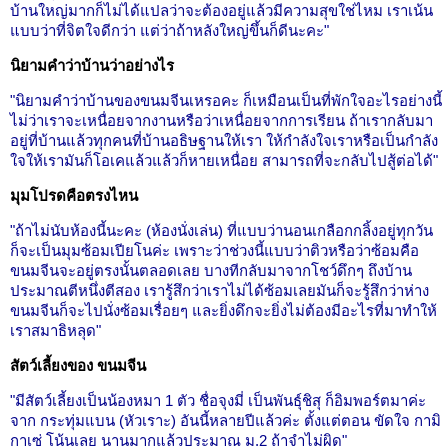
บ้านใหญ่มากก็ไม่ได้แปลว่าจะต้องอยู่แล้วมีความสุขใช่ไหม เราเน้น
แบบว่าที่จิตใจดีกว่า แต่ว่าถ้าหลังใหญ่ขึ้นก็ดีนะคะ"
นิยามคำว่าบ้านว่าอย่างไร
"นิยามคำว่าบ้านของขนมจีนเหรอคะ ก็เหมือนเป็นที่พักใจอะไรอย่างนี้
ไม่ว่าเราจะเหนื่อยจากงานหรือว่าเหนื่อยจากการเรียน ถ้าเรากลับมา
อยู่ที่บ้านแล้วทุกคนที่บ้านอธิษฐานให้เรา ให้กำลังใจเราหรือเป็นกำลัง
ใจให้เรามันก็โอเคแล้วแล้วก็หายเหนื่อย สามารถที่จะกลับไปสู้ต่อได้"
มุมโปรดคือตรงไหน
"ถ้าไม่นับห้องนี้นะคะ (ห้องนั่งเล่น) ที่แบบว่านอนเกลือกกลิ้งอยู่ทุกวัน
ก็จะเป็นมุมซ้อมเปียโนค่ะ เพราะว่าช่วงนี้แบบว่าติวหรือว่าซ้อมคือ
ขนมจีนจะอยู่ตรงนั้นตลอดเลย บางทีกลับมาจากโชว์ดึกๆ ถึงบ้าน
ประมาณตีหนึ่งตีสอง เรารู้สึกว่าเราไม่ได้ซ้อมเลยมันก็จะรู้สึกว่าห่าง
ขนมจีนก็จะไปนั่งซ้อมเรื่อยๆ และยิ่งดึกจะยิ่งไม่ต้องมีอะไรที่มาทำให้
เราสมาธิหลุด"
สัตว์เลี้ยงของ ขนมจีน
"มีสัตว์เลี้ยงเป็นน้องหมา 1 ตัว ชื่อจุงมี่ เป็นพันธุ์ชิสุ ก็อิมพอร์ตมาค่ะ
จาก กระทุ่มแบน (หัวเราะ) อันนี้หลายปีแล้วค่ะ ตั้งแต่ตอน ขัดใจ กามิ
กาเซ่ โน้นเลย นานมากแล้วประมาณ ม.2 ถ้าจำไม่ผิด"