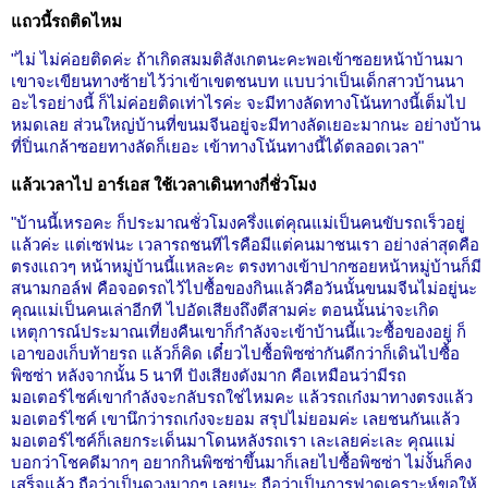
แถวนี้รถติดไหม
"ไม่ ไม่ค่อยติดค่ะ ถ้าเกิดสมมติสังเกตนะคะพอเข้าซอยหน้าบ้านมา
เขาจะเขียนทางซ้ายไว้ว่าเข้าเขตชนบท แบบว่าเป็นเด็กสาวบ้านนา
อะไรอย่างนี้ ก็ไม่ค่อยติดเท่าไรค่ะ จะมีทางลัดทางโน้นทางนี้เต็มไป
หมดเลย ส่วนใหญ่บ้านที่ขนมจีนอยู่จะมีทางลัดเยอะมากนะ อย่างบ้าน
ที่ปิ่นเกล้าซอยทางลัดก็เยอะ เข้าทางโน้นทางนี้ได้ตลอดเวลา"
แล้วเวลาไป อาร์เอส ใช้เวลาเดินทางกี่ชั่วโมง
"บ้านนี้เหรอคะ ก็ประมาณชั่วโมงครึ่งแต่คุณแม่เป็นคนขับรถเร็วอยู่
แล้วค่ะ แต่เซฟนะ เวลารถชนทีไรคือมีแต่คนมาชนเรา อย่างล่าสุดคือ
ตรงแถวๆ หน้าหมู่บ้านนี้แหละคะ ตรงทางเข้าปากซอยหน้าหมู่บ้านก็มี
สนามกอล์ฟ คือจอดรถไว้ไปซื้อของกินแล้วคือวันนั้นขนมจีนไม่อยู่นะ
คุณแม่เป็นคนเล่าอีกที ไปอัดเสียงถึงตีสามค่ะ ตอนนั้นน่าจะเกิด
เหตุการณ์ประมาณเที่ยงคืนเขาก็กำลังจะเข้าบ้านนี้แวะซื้อของอยู่ ก็
เอาของเก็บท้ายรถ แล้วก็คิด เดี๋ยวไปซื้อพิซซ่ากันดีกว่าก็เดินไปซื้อ
พิซซ่า หลังจากนั้น 5 นาที ปังเสียงดังมาก คือเหมือนว่ามีรถ
มอเตอร์ไซค์เขากำลังจะกลับรถใช่ไหมคะ แล้วรถเก๋งมาทางตรงแล้ว
มอเตอร์ไซค์ เขานึกว่ารถเก๋งจะยอม สรุปไม่ยอมค่ะ เลยชนกันแล้ว
มอเตอร์ไซค์ก็เลยกระเด็นมาโดนหลังรถเรา เละเลยค่ะเละ คุณแม่
บอกว่าโชคดีมากๆ อยากกินพิซซ่าขึ้นมาก็เลยไปซื้อพิซซ่า ไม่งั้นก็คง
เสร็จแล้ว ถือว่าเป็นดวงมากๆ เลยนะ ถือว่าเป็นการฟาดเคราะห์ขอให้