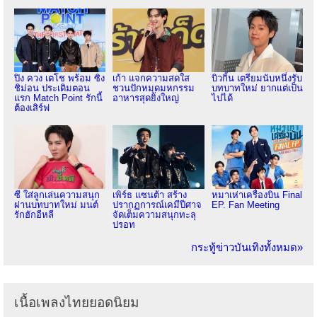
ปิง ควง เตโช พร้อม ซิง
เก้า แจกความสดใส
บิวกิ้น เตรียมนับหนึ่งรับ
ชิม่อน ประเดิมตอน
ชวนปักหมุดมหกรรม
บทบาทใหม่ ยากแต่เป็น
แรก Match Point รักนี้
อาหารสุดยิ่งใหญ่
ไปได้
ต้องเสิร์ฟ
ซี ใส่ลูกเล่นความสนุก
เพิร์ธ แซนต้า สร้าง
หมาเห่าเครื่องบิน Final
ผ่านบทบาทใหม่ มนต์
ปรากฏการณ์เคมีปีศาจ
EP. Fan Meeting
รักฮักอีหลี
จัดเต็มความสนุกทะลุ
ปรอท
กระทู้ข่าวบันเทิงทั้งหมด»
เนื้อเพลงไทยยอดนิยม