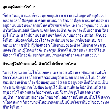
ดูแลสุนัขอย่างไรบ้าง
"ก็ถ้าเกิดอยู่บ้านเราก็ช่วยดูแลอยู่แล้ว แต่ว่าส่วนใหญ่คนที่อยู่กับเขา
ตลอดเวลาก็คือคุณแม่ คุณแม่เห่อมาก รักมากที่สุด ถ้าสมมติน้องหมา
อยู่บ้านขนมจีนจะกลายเป็นคนใช้ทันที จริงๆ เพราะว่าทุกอย่าง ไปเอา
น้ำให้น้องหน่อยสิ น้องชายคนเล็กของบ้านค่ะ เขาจะเป็นเจ้าชาย ใคร
ยุ่งไม่ได้นะ แล้วที่บ้านชอบเล่นซาดิสต์ เขาบอกว่าจะเหมือนเจ้าของ
ใช่ไหม เลี้ยงสัตว์เลี้ยงอะไรก็จะเหมือนเจ้าของ เราก็ชอบแหย่เขา
ตอนแรกๆ เขาก็ไม่รู้เรื่องหรอก ให้เขาแย่งของบ้าง ให้เขามาตะครุบ
หลังๆ เริ่มพันธุ์โหดแล้วค่ะ ตะครุบแล้วกัดไม่ไว้เลยค่ะ แต่ว่าก็โอเค
คือเราก็ไม่โกรธค่ะ เขาก็เล่นกับเราแต่บางทีอาจจะเล่นแรงไป"
บ้านอยู่ใกล้กับตลาดน้ำด้วยได้ไปเที่ยวบ่อยไหม
"เอาจริงๆ นะคะ ไม่ได้ไปเลยค่ะ เพราะว่าเหมือนเราขับมาบ้านมันก็
ถือว่าไกลแล้ว เราก็อยากพักผ่อนอยู่บ้านไม่อยากออกไปไหน ถ้าเกิด
สมมติก่อนเข้ามาก็จะซื้อของตุนเอาไว้เลย มีอยู่ช่วงหนึ่งที่น้ำท่วมเป็น
กระต่ายตื่นตูมมาก ไปซื้อของตุนไว้เต็มบ้านนี้และก็อีกบ้านหนึ่งเลย
สรุปว่าน้ำไม่ท่วมและก็เอาพวกบะหมี่กึ่งสำเร็จรูปไปแจกพี่ยามที่
หมู่บ้าน กลัวมันหมดอายุอะไรอย่างนี้ เลยกลายเป็นแบบนี้ไปได้ แต่ว่า
ก็โอเคนะถ้าเกิดว่าบางทีในอนาคตมันเป็นขึ้นจริงเราก็ยังมีของประทัง
ชีวิตใช่ไหม"