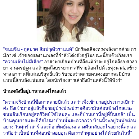
"
ขนมจีน - กุลมาศ ลิมปวุฒิวรานนท์
"
นักร้องเสียงทรงพลังจากค่าย กา
มิกาเซ่ เจ้าของผลงานเพลงที่กำลังโด่งดังอยู่ในขณะนี้กับซิงเกิลแรก
"ความเจ็บไม่มีเสียง"
อาสาพาเยี่ยมบ้านที่ถึงแม้ว่าจะอยู่ไกลถึงอ.ศาลา
ยา จ.นครปฐม แต่ถ้าพูดถึงบรรยากาศที่รายล้อมไปด้วยทุ่งนาสองข้าง
ทาง อากาศที่แสนบริสุทธิ์แล้ว รับรองว่าหลายคนคงอยากจะมีบ้าน
แบบนี้สักหลังแน่นอน โดยนักร้องสาวเล่าถึงบ้านหลังนี้ให้ฟังว่า
บ้านหลังนี้อยู่มานานแค่ไหนแล้ว
"ความจริงบ้านนี้ซื้อมาหลายปีแล้ว แต่ว่าเพิ่งเข้ามาอยู่ประมาณปีกว่า
ค่ะ ถึงเข้ามาอยู่แล้วก็มาอยู่บ้างประปรายคือว่ามันค่อนข้างไกลและ
ขนมจีนเรียนอยู่สตรีวิทย์ใช่ไหมคะ และก็บ้านเก่านี่อยู่ที่ปิ่นเกล้า เป็น
บ้านคุณยายและก็คือไปมาบ้านนั้นสะดวกกว่า บ้านนี้จะอยู่วันพักผ่อน
อย่าง วันศุกร์ เสาร์ และก็อาทิตย์ตอนกลางคืนกลับอะไรอย่างนี้ค่ะ แต่
ว่าถือว่าเป็นบ้านที่ค่อนข้างอบอุ่น คือเราทำทุกอย่างได้ด้วยกันในนี้"