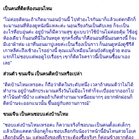
เป็นคนที่ติดห้องนอนไหม
"ไม่ค่อยติดนะถ้าเกิดมานอนบ้านนี้ ไปทำอะไรกันมาก็แล้วแต่ตกดึกก็
จะมานอนที่ห้องดูหนังนี่แหละค่ะ นอนเรียงกันเป็นตับเลย ก็จะเป็น
อะไรที่อบอุ่นค่ะ อยู่บ้านก็มีความสุข ดูแบบว่าใช้บ้านไม่ค่อยคุ้ม ใช้อยู่
ห้องเดียว ก็นอนที่นี่ในวันหยุด ทุกครั้งที่มาก็คือนอนที่นี่นอนตรงนี้ ก็จะ
มีเอาผ้าห่ม เอาที่นอนมาปูเลยค่ะเป็นเรื่องเป็นราว ก็นอนดูหนังดูซีรีส์
เกาหลีค่ะถึงเช้าอะไรอย่างนี้ คุณแม่ก็เหมือนโดนบังคับดูด้วย ตอน
แรกก็ไม่ชอบแต่พอดูไปเรื่อยๆ เขาก็ติดใจคราวนี้เป็นคนซื้อมาเอง
เลย"
ส่วนตัว ขนมจีน เป็นคนติดบ้านหรือเปล่า
"ติดบ้านไหมเหรอคะ ก็ถือว่าติดในระดับหนึ่ง เวลาถ้าสมมติว่าไม่ได้
ทำงาน อยู่บ้านสักประมาณครึ่งวันไม่มีอะไรทำก็จะเบื่ออยากออกไป
ทำโน้นทำนี่บ้าง แต่พอถ้าเกิดทำงานมาเหนื่อยมากๆ อยากพักผ่อนก็
ติดบ้านจะออกแนวนั้น ขึ้นอยู่กับสถานการณ์"
ขนมจีน เป็นคนชอบแต่งบ้านไหม
"ชอบแต่งบ้านไหมเหรอคะ ก็ความจริงก็ชอบนะเป็นคนตั้งแต่เด็กๆ
แล้วเปิดแคตตาล็อกดูก็จะชอบเลือกกับน้องว่าหน้านี้อันไหนสวยโอเค
เลือกอันนี้ๆ นะ แต่พอถึงของที่เราจะต้องซื้อจริงๆ ก็ค่อนข้างยากต้อง