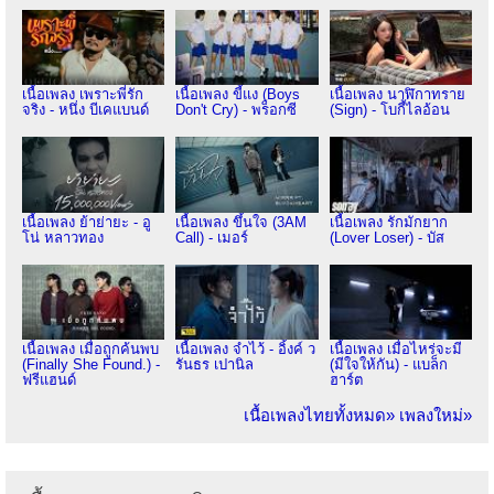
เนื้อเพลง เพราะพี่รัก
เนื้อเพลง ขี้แง (Boys
เนื้อเพลง นาฬิกาทราย
จริง - หนึ่ง บีเคแบนด์
Don't Cry) - พร็อกซี
(Sign) - โบกี้ไลอ้อน
เนื้อเพลง ย้าย่ายะ - อู
เนื้อเพลง ขึ้นใจ (3AM
เนื้อเพลง รักมักยาก
โน่ หลาวทอง
Call) - เมอร์
(Lover Loser) - บัส
เนื้อเพลง เมื่อถูกค้นพบ
เนื้อเพลง จำไว้ - อิ้งค์ ว
เนื้อเพลง เมื่อไหร่จะมี
(Finally She Found.) -
รันธร เปานิล
(มีใจให้กัน) - แบล็ก
ฟรีแฮนด์
ฮาร์ต
เนื้อเพลงไทยทั้งหมด»
เพลงใหม่»