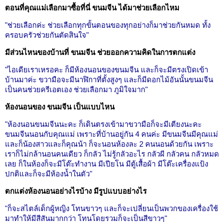
ตอนที่คุณแม่เลือกมาซื้อที่นี่ ขนมจีน ได้มาช่วยเลือกไหม
"ช่วยเลือกค่ะ ช่วยเลือกทุกขั้นตอนของทุกอย่างก็มาช่วยกันหมด ทั้ง
ครอบครัวช่วยกันตัดสินใจ"
มีส่วนไหนของบ้านที่ ขนมจีน ช่วยออกความคิดในการตกแต่ง
"ไอเดียเราเหรอคะ ก็มีห้องนอนของขนมจีน และก็จะมีตรงเปิดเข้า
บ้านมาค่ะ ขวามือจะมีนาฬิกาที่ตั้งสูงๆ และก็มีดอกไม้อันนั้นขนมจีน
เป็นคนช่วยครีเอตเอง ช่วยเลือกมา ภูมิใจมาก"
ห้องนอนของ ขนมจีน เป็นแบบไหน
"ห้องนอนขนมจีนนะคะ ก็เดินตรงเข้ามาขวามือก็จะมีเตียงนะคะ
ขนมจีนนอนกับคุณแม่ เพราะที่บ้านอยู่กัน 4 คนค่ะ มีขนมจีนมีคุณแม่
และก็น้องสาวและก็คุณน้า ก็จะนอนห้องละ 2 คนนอนด้วยกัน เพราะ
เราก็ไม่กล้านอนคนเดียว ก็กลัว ไม่รู้กลัวอะไร กลัวผี กลัวคน กลัวหมด
เลย ก็ในห้องก็จะมีโต๊ะทำงาน มีเปียโน มีตู้เสื้อผ้า มีโต๊ะเครื่องแป้ง
ปกติและก็จะมีห้องน้ำในตัว"
ตกแต่งห้องนอนอย่างไรบ้าง มีรูปแบบอย่างไร
"ก็จะสไตล์เด็กผู้หญิง โทนขาวๆ และก็จะเปลี่ยนเป็นพวกของเครื่องใช้
มาทำให้มีสีสันมากกว่า โทนโดยรวมก็จะเป็นสีขาวๆ"