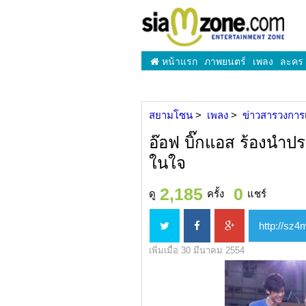
หน้าแรก
ภาพยนตร์
เพลง
ละคร
สยามโซน
เพลง
ข่าวสารวงการ
อ๊อฟ บิ๊กแอส ร้องนำประ
ในใจ
2,185
0
ดู
ครั้ง
แชร์
เพิ่มเมื่อ 30 มีนาคม 2554