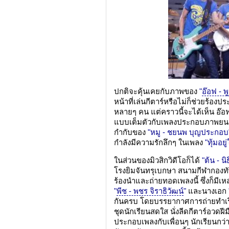
ปกติจะคุ้นเคยกับภาพของ
"
อ๊อฟ - พ
หน้าที่เล่นกีตาร์หรือไม่ก็ช่วยร้อง
หลายๆ คน แต่คราวนี้จะได้เห็น อ๊อ
แบบเต็มตัวกับเพลงประกอบภาพยน
กำกับของ
"หมู - ชยนพ บุญประกอบ
กำลังมีความรักลึกๆ ในเพลง
"ทุ้มอยู
ในส่วนของมิวสิกวิดีโอก็ได้
"ต้น - น
โรงยิมจันทรุเบกษา สนามกีฬากองทัพอ
ร้องนำและถ่ายทอดเพลงนี้ ซึ่งก็มีเห
"
พีช - พชร จิราธิวัฒน์
"
และนางเอก
กันครบ โดยบรรยากาศการถ่ายทำเริ่ม
ชุดนักเรียนสดใส นั่งลีดกีตาร์อวดฝ
ประกอบเพลงกับเพื่อนๆ นักเรียนกว่า