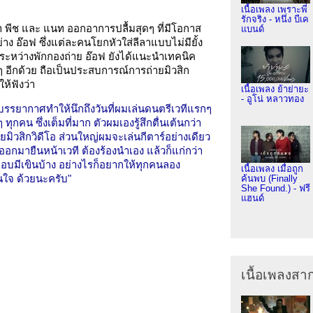
เนื้อเพลง เพราะพี่
รักจริง - หนึ่ง บีเค
้า พีช และ แนท ออกอาการปลื้มสุดๆ ที่มีโอกาส
แบนด์
ย่าง อ๊อฟ ซึ่งแต่ละคนโยกหัวใส่ลีลาแบบไม่มียั้ง
อย ระหว่างพักกองถ่าย อ๊อฟ ยังได้แนะนำเทคนิค
งๆ อีกด้วย ถือเป็นประสบการณ์การถ่ายมิวสิก
ห้ฟังว่า
เนื้อเพลง ย้าย่ายะ
- อูโน่ หลาวทอง
 บรรยากาศทำให้นึกถึงวันที่ผมเล่นดนตรีเวทีแรกๆ
ทุกคน ซึ่งเต็มที่มาก ตัวผมเองรู้สึกตื่นเต้นกว่า
ยมิวสิกวิดีโอ ส่วนใหญ่ผมจะเล่นกีตาร์อย่างเดียว
ออกมายืนหน้าเวที ต้องร้องนำเอง แล้วก็แก่กว่า
แอบมีเขินบ้าง อย่างไรก็อยากให้ทุกคนลอง
เนื้อเพลง เมื่อถูก
ในใจ ด้วยนะครับ"
ค้นพบ (Finally
She Found.) - ฟรี
แฮนด์
เนื้อเพลงส