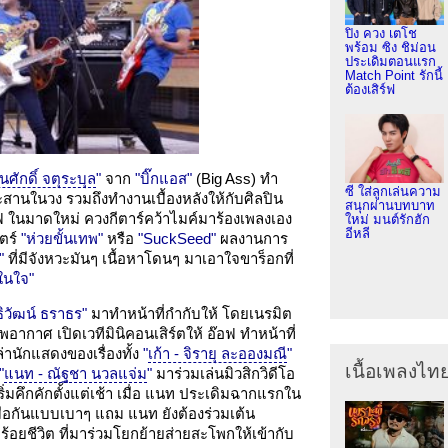
ปิง ควง เตโช
พร้อม ซิง ชิม่อน
ประเดิมตอนแรก
Match Point รักนี้
ต้องเสิร์ฟ
ูนศักดิ์ จตุระบุล
"
จาก
"บิ๊กแอส"
(Big Ass) ทำ
ซี ใส่ลูกเล่นความ
ประสานในวง รวมถึงทำงานเบื้องหลังให้กับศิลปิน
สนุกผ่านบทบาท
ฟ ในมาดใหม่ ควงกีตาร์คว้าไมค์มาร้องเพลงเอง
ใหม่ มนต์รักฮัก
อีหลี
ตร์
"ห่วยขั้นเทพ"
หรือ
"SuckSeed"
ผลงานการ
"
ที่มีจังหวะมันๆ เนื้อหาโดนๆ มาเอาใจขาร็อกที่
่ในใจ"
ิธิวัฒน์ ธราธร"
มาทำหน้าที่กำกับให้ โดยเนรมิต
ากาศ เปิดเวทีมินิคอนเสิร์ตให้ อ๊อฟ ทำหน้าที่
ล่านักแสดงของเรื่องทั้ง
"
เก้า - จิรายุ ละอองมณี
"
เนื้อเพลงไท
"
แนท - ณัฐชา นวลแจ่ม
"
มาร่วมเล่นมิวสิกวิดีโอ
คึกคักตั้งแต่เช้า เมื่อ แนท ประเดิมฉากแรกใน
ีมือกันแบบเบาๆ แถม แนท ยังต้องร่วมเต้น
ร้อยชีวิต ที่มาร่วมโยกย้ายส่ายสะโพกให้เข้ากับ