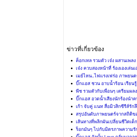
ข่าวที่เกี่ยวข้อง
ค็อกเทล รวมตัว เจ๋ง ผสานเพลง
เจ๋ง ควบสองหน้าที่ ร้องเองเล่
เมย์ไหน..ไฟแรงเฟร่อ ภาพยนต
บิ๊กแอส ชวน อาบน้ำร้อน เรียนรู้
พีช รวมตัวกับเพื่อนๆ เตรียมผ
บิ๊กแอส อวดน้ำเสียงนักร้องนำ
เก้า จับคู่ แนท สื่อมิวสิกซีรีส์รัก
สรุปอันดับภาพยนตร์จากสถิติ
เส้นทางที่พลิกผันเปลี่ยนชีวิตเด็
ร็อกมันๆ ไปกับมิตรภาพความรัก
บิ๊กแอส อัลบั้ม Love กลั่นมา