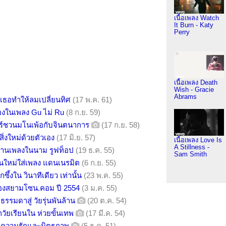
เนื้อเพลง Watch
It Burn - Katy
Perry
เนื้อเพลง Death
Wish - Gracie
Abrams
 เธอทำให้ลมเปลี่ยนทิศ
(17 พ.ค. 61)
นเองในเพลง Gu ไม่ Ru
(8 ก.ย. 59)
ร์ชวนมโนเพ้อกับจินตนาการ
(17 ก.ย. 58)
สิ่งใหม่ด้วยตัวเอง
(17 มิ.ย. 57)
เนื้อเพลง Love Is
A Stillness -
ลงานเพลงในนาม รูฟท็อป
(19 ธ.ค. 55)
Sam Smith
คนใหม่ใส่เพลง แดนเนรมิต
(6 ก.ย. 55)
ลึกซึ้งใน วินาทีเดียว เท่านั้น
(23 พ.ค. 55)
ของสยามโซน.คอม ปี 2554
(3 ม.ค. 55)
กธรรมดาสู่ วัยรุ่นพันล้าน
(20 ต.ค. 54)
วัยเรียนใน ห่วยขั้นเทพ
(17 มี.ค. 54)
จากความรักและมิตรภาพ
(5 ธ.ค. 51)