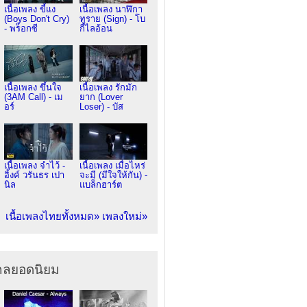
เนื้อเพลง ขี้แง
เนื้อเพลง นาฬิกา
(Boys Don't Cry)
ทราย (Sign) - โบ
- พร็อกซี
กี้ไลอ้อน
เนื้อเพลง ขึ้นใจ
เนื้อเพลง รักมัก
(3AM Call) - เม
ยาก (Lover
อร์
Loser) - บัส
เนื้อเพลง จำไว้ -
เนื้อเพลง เมื่อไหร่
อิ้งค์ วรันธร เปา
จะมี (มีใจให้กัน) -
นิล
แบล็กฮาร์ต
เนื้อเพลงไทยทั้งหมด»
เพลงใหม่»
ากลยอดนิยม