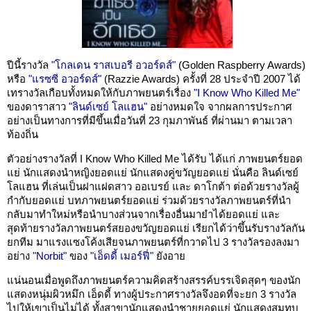
ปีนี้รางวัล
"โกลเดน ราสเบอรี อวอร์ดส์"
(Golden Raspberry Awards)
หรือ
"แรซซี อวอร์ดส์"
(Razzie Awards) ครั้งที่ 28 ประจำปี 2007 ได้
เทรางวัลเกือบทั้งหมดให้กับภาพยนตร์เรื่อง
"I Know Who Killed Me"
ของดาราสาว
"ลินด์เซย์ โลแฮน"
อย่างหมดใจ จากผลการประกาศ
อย่างเป็นทางการที่มีขึ้นเมื่อวันที่ 23 กุมภาพันธ์ ที่ผ่านมา ตามเวลา
ท้องถิ่น
ตัวอย่างรางวัลที่ I Know Who Killed Me ได้รับ ได้แก่ ภาพยนตร์ยอด
แย่ นักแสดงนำหญิงยอดแย่ นักแสดงคู่ขวัญยอดแย่ นั่นคือ ลินด์เซย์
โลแฮน ที่เล่นเป็นฝาแฝดสาว ออเบรย์ และ ดาโกต้า ต่อด้วยรางวัลผู้
กำกับยอดแย่ บทภาพยนตร์ยอดแย่ ร่วมด้วยรางวัลภาพยนตร์ที่นำ
กลับมาทำใหม่หรือนำบางส่วนจากเรื่องอื่นมายำได้ยอดแย่ และ
สุดท้ายรางวัลภาพยนตร์สยองขวัญยอดแย่ เรียกได้ว่าขึ้นรับรางวัลกัน
ยกทีม มาแรงแซงโค้งเสียจนภาพยนตร์ที่กวาดไป 3 รางวัลรองลงมา
อย่าง
"Norbit"
ของ
"เอ็ดดี้ เมอร์ฟี่"
ยังอาย
แน่นอนเมื่อพูดถึงภาพยนตร์ความคิดสร้างสรรค์บรรเจิดสุดๆ ของนัก
แสดงหนุ่มผิวหมึก เอ็ดดี้ ทางผู้ประกาศรางวัลจึงอดที่จะยก 3 รางวัล
ไปให้เขาเป็นไม่ได้ ทั้งสาขานักแสดงนำชายยอดแย่ นักแสดงสมทบ