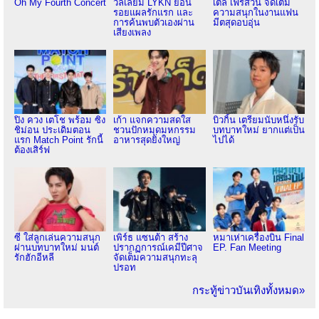
Oh My Fourth Concert
วิลเลี่ยม LYKN ย้อน
เติ้ล เฟิร์สวัน จัดเต็ม
รอยแผลรักแรก และ
ความสนุกในงานแฟน
การค้นพบตัวเองผ่าน
มีตสุดอบอุ่น
เสียงเพลง
ปิง ควง เตโช พร้อม ซิง
เก้า แจกความสดใส
บิวกิ้น เตรียมนับหนึ่งรับ
ชิม่อน ประเดิมตอน
ชวนปักหมุดมหกรรม
บทบาทใหม่ ยากแต่เป็น
แรก Match Point รักนี้
อาหารสุดยิ่งใหญ่
ไปได้
ต้องเสิร์ฟ
ซี ใส่ลูกเล่นความสนุก
เพิร์ธ แซนต้า สร้าง
หมาเห่าเครื่องบิน Final
ผ่านบทบาทใหม่ มนต์
ปรากฏการณ์เคมีปีศาจ
EP. Fan Meeting
รักฮักอีหลี
จัดเต็มความสนุกทะลุ
ปรอท
กระทู้ข่าวบันเทิงทั้งหมด»