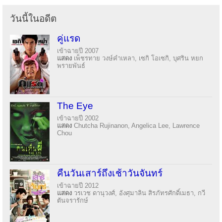
วันนี้ในอดีต
คู่แรด
เข้าฉายปี 2007
แสดง
เพ็ชรทาย วงษ์คำเหลา, เซกิ โอเซกิ, บุศริน หยก
พรายพันธ์
The Eye
เข้าฉายปี 2002
แสดง
Chutcha Rujinanon, Angelica Lee, Lawrence
Chou
คืนวันเสาร์ถึงเช้าวันจันทร์
เข้าฉายปี 2012
แสดง
วรเวช ดานุวงศ์, อังศุมาลิน สิรภัทรศักดิ์เมธา, กวี
ตันจรารักษ์