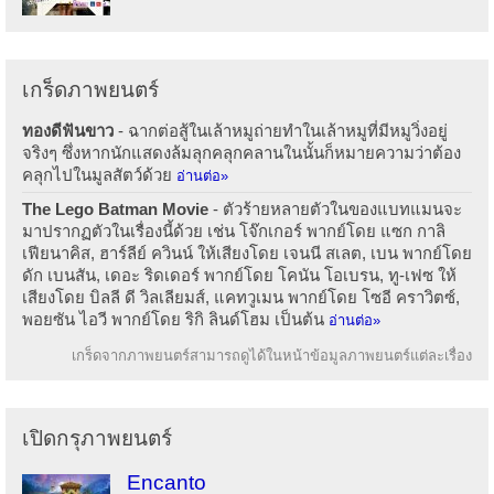
เกร็ดภาพยนตร์
ทองดีฟันขาว
- ฉากต่อสู้ในเล้าหมูถ่ายทำในเล้าหมูที่มีหมูวิ่งอยู่
จริงๆ ซึ่งหากนักแสดงล้มลุกคลุกคลานในนั้นก็หมายความว่าต้อง
คลุกไปในมูลสัตว์ด้วย
อ่านต่อ»
The Lego Batman Movie
- ตัวร้ายหลายตัวในของแบทแมนจะ
มาปรากฏตัวในเรื่องนี้ด้วย เช่น โจ๊กเกอร์ พากย์โดย แซก กาลิ
เฟียนาคิส, ฮาร์ลีย์ ควินน์ ให้เสียงโดย เจนนี สเลต, เบน พากย์โดย
ดัก เบนสัน, เดอะ ริดเดอร์ พากย์โดย โคนัน โอเบรน, ทู-เฟซ ให้
เสียงโดย บิลลี ดี วิลเลียมส์, แคทวูเมน พากย์โดย โซอี คราวิตซ์,
พอยซัน ไอวี พากย์โดย ริกิ ลินด์โฮม เป็นต้น
อ่านต่อ»
เกร็ดจากภาพยนตร์สามารถดูได้ในหน้าข้อมูลภาพยนตร์แต่ละเรื่อง
เปิดกรุภาพยนตร์
Encanto