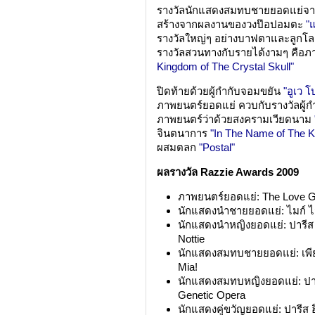
รางวัลนักแสดงสมทบชายยอดแย่จ
สร้างจากผลงานของวงป๊อปอมตะ
"
รางวัลใหญ่ๆ อย่างบาฟตาและลูกโลก
รางวัลสวนทางกับรายได้งามๆ คือ
Kingdom of The Crystal Skull"
ปิดท้ายด้วยผู้กำกับจอมขยัน
"อูเว โ
ภาพยนตร์ยอดแย่ ควบกับรางวัลผู้กำก
ภาพยนตร์ว่าด้วยสงครามเวียดนาม
จินตนาการ
"In The Name of The K
ผสมตลก
"Postal"
ผลรางวัล Razzie Awards 2009
ภาพยนตร์ยอดแย่: The Love 
นักแสดงนำชายยอดแย่: ไมก์ ไ
นักแสดงนำหญิงยอดแย่: ปารีส ฮิ
Nottie
นักแสดงสมทบชายยอดแย่: เพี
Mia!
นักแสดงสมทบหญิงยอดแย่: ปารี
Genetic Opera
นักแสดงคู่ขวัญยอดแย่: ปารีส ฮิล