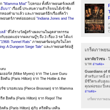
าก
"Mamma Mia!"
ไปครอง ทั้งที่ภาพยนตร์เพลงที่
แอ๊บบา"
เรื่องนี้ ประสบความสำเร็จจนได้เข้าชิง
ทองคำมาแล้ว และภาพยนตร์อีกเรื่องที่คว้า
ภาพยนตร์ภาคต่อยอดแย่
"Indiana Jones and The
เ
O
บลล์"
ที่ได้รางวัลผู้สร้างผลงานในอุตสาหกรรม
ับยอดแย่จากผลงานบู๊ๆ ถึง 3 เรื่อง 3 รส ได้แก่
"1968: Tunnel Rats"
ภาพยนตร์ผจญภัยในโลก
ing: A Dungeon Siege Tale"
และภาพยนตร์ต่อสู้
เกร็ดภาพยน
มหาลัยวัวชน
- 
บาท
อ่านต่อ»
Guru
Guardians of t
มเยอร์ส (Mike Myers) จาก The Love Guru
สำหรับภาคนี้ อาท
ลตัน (Paris Hilton) จาก The Hottie & the
มีชีวิตระดับสูง
คุณพ่อของ ปีเตอ
ยร์ซ บรอสแนน (Pierce Brosnan) จาก Mamma
อ่านต่อ»
ส ฮิลตัน (Paris Hilton) จาก Repo! The
เกร็ดจากภาพยนต
ตัน (Paris Hilton) คู่กับ คริสติน เลคิน