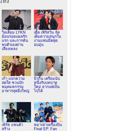
เทิง
วิลเลี่ยม LYKN
เติ้ล เฟิร์สวัน จัด
ย้อนรอยแผลรัก
เต็มความสนุกใน
แรก และการค้น
งานแฟนมีตสุด
พบตัวเองผ่าน
อบอุ่น
เสียงเพลง
เก้า แจกความ
บิวกิ้น เตรียมนับ
สดใส ชวนปัก
หนึ่งรับบทบาท
หมุดมหกรรม
ใหม่ ยากแต่เป็น
อาหารสุดยิ่งใหญ่
ไปได้
เพิร์ธ แซนต้า
หมาเห่าเครื่องบิน
สร้าง
Final EP. Fan