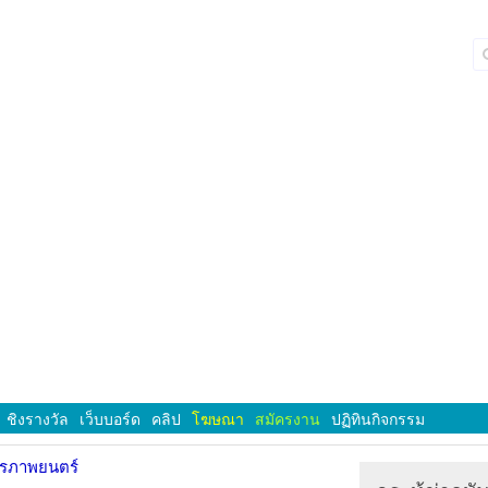
ชิงรางวัล
เว็บบอร์ด
คลิป
โฆษณา
สมัครงาน
ปฏิทินกิจกรรม
ารภาพยนตร์