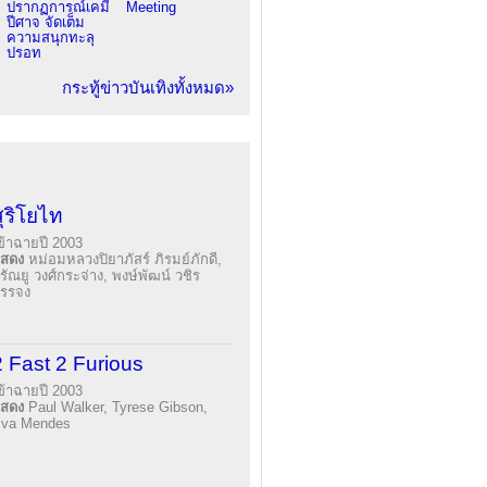
ปรากฏการณ์เคมี
Meeting
ปีศาจ จัดเต็ม
ความสนุกทะลุ
ปรอท
กระทู้ข่าวบันเทิงทั้งหมด»
สุริโยไท
ข้าฉายปี 2003
แสดง
หม่อมหลวงปิยาภัสร์ ภิรมย์ภักดี,
รัณยู วงศ์กระจ่าง, พงษ์พัฒน์ วชิร
รรจง
2 Fast 2 Furious
ข้าฉายปี 2003
แสดง
Paul Walker, Tyrese Gibson,
va Mendes