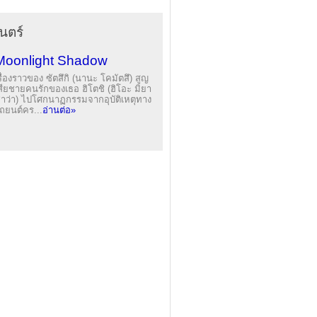
นตร์
Moonlight Shadow
รื่องราวของ ซัตสึกิ (นานะ โคมัตสึ) สูญ
สียชายคนรักของเธอ ฮิโตชิ (ฮิโอะ มิยา
าว่า) ไปโศกนาฏกรรมจากอุบัติเหตุทาง
ถยนต์คร...
อ่านต่อ»