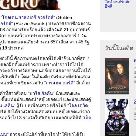
ใหม่ มนต์รักฮัก
อีหลี
ง
"โกลเดน ราสเบอรี อวอร์ดส์"
(Golden
อร์ดส์"
(Razzie Awards) ประกาศรายชื่อผลงาน
ออกมาเรียบร้อยแล้ว เมื่อวันที่ 21 กุมภาพันธ์
กา ก่อนหน้างานประกาศรางวัลออสการ์ 1 วัน
ุปจากคะแนนเสียงจำนวน 657 เสียง จาก 45 รัฐ
วันนี้ในอดีต
ก 19 ประเทศ
องปีนี้ คือภาพยนตร์ตลกที่ได้เข้าชิงมากที่สุด 7
าตลกฝืดตั้งแต่เข้าฉาย เพราะทำรายได้ไปได้
เ
ากจะคว้ารางวัลภาพยนตร์ยอดแย่จากงานนี้ไปได้
ริกันที่เติบโตมาในอินเดีย ยังรับเละทั้งนักแสดง
ศ
บ
ย่ที่เขาเขียนร่วมกับ
"เกรแฮม กอร์ดี"
อีกด้วย
่ำที่สาวสังคม
"ปารีส ฮิลตัน"
นำแสดงและ
ส ขึ้นแท่นนักแสดงนำหญิงยอดแย่ และนักแสดงคู่
น เลคิน"
ผู้รับบทเพื่อนสาว หรือไม่ก็
"โจล เดวิด
เ
ปารีส ยังได้รางวัลนักแสดงสมทบหญิงยอดแย่จาก
อคว้าไป 3 รางวัลในปีเดียว เสมอกับสถิติที่
"เอ็ด
E
แนน"
อาจจะยังไม่เข้าที่เท่าไร ทำให้เขาได้รับ