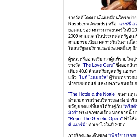
รางวัลที่โดดเด่นไม่เหมือนใครอย่า
Raspberry Awards) หรือ
"แรซซี อว
ยอดแย่ของวงการภาพยนตร์ในปี 2008 
2009 ตามเวลาในประเทศสหรัฐอเมริ
ตามธรรมเนียม ผลรางวัลในงานนี้สร
ในสหรัฐอเมริกาและประเทศอื่นๆ อี
ผู้ชนะหรืออาจเรียกว่าผู้แพ้รายใหญ่ข
รางวัล
"The Love Guru"
ซึ่งออกลีล
เพียง 40.8 ล้านเหรียญสหรัฐ นอกจ
แล้ว
"ไมก์ ไมเยอร์ส"
ผู้รับบทชาวอเม
นำชายยอดแย่ และบทภาพยนตร์ยอดแ
"The Hottie & the Nottie"
ผลงานทุนต
อำนวยการสร้างบริหารเอง ส่ง ปารี
ขวัญยอดแย่ที่เธอได้รับคู่กับ
"คริสติ
มัวร์"
พระเอกของเรื่อง นอกจากนี้ 
"Repo! The Genetic Opera"
ทำให้เธ
ดี เมอร์ฟี"
ทำเอาไว้ในปี 2007
การร้องและเต้นของ
"เพียร์ซ บรอส