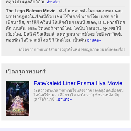
คลุกไปในมูลสัตว์ด้วย
อ่านต่อ»
The Lego Batman Movie
- ตัวร้ายหลายตัวในของแบทแมนจะ
มาปรากฏตัวในเรื่องนี้ด้วย เช่น โจ๊กเกอร์ พากย์โดย แซก กาลิ
เฟียนาคิส, ฮาร์ลีย์ ควินน์ ให้เสียงโดย เจนนี สเลต, เบน พากย์โดย
ดัก เบนสัน, เดอะ ริดเดอร์ พากย์โดย โคนัน โอเบรน, ทู-เฟซ ให้
เสียงโดย บิลลี ดี วิลเลียมส์, แคทวูเมน พากย์โดย โซอี คราวิตซ์,
พอยซัน ไอวี พากย์โดย ริกิ ลินด์โฮม เป็นต้น
อ่านต่อ»
เกร็ดจากภาพยนตร์สามารถดูได้ในหน้าข้อมูลภาพยนตร์แต่ละเรื่อง
เปิดกรุภาพยนตร์
Fate/kaleid Liner Prisma Illya Movie
ระหว่างช่วงเวลาพักหายใจหลังจากการต่อสู้อันดุเดือดกับ
ไอน์สเวิร์ธ พวก อิลิยา (ไม คาโดวากิ) ที่ช่วยเหลือ มิยุ
(คาโอริ นาซึ...
อ่านต่อ»