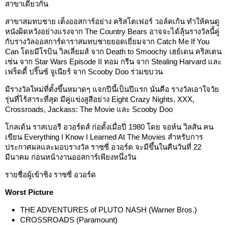
สาขาเดียวกัน
สาขาสมทบชาย เต็งออสการ์อย่าง คริสโตเฟอร์ วอล์คเก้น ทำให้คนดู
หนังผิดหวังอย่างแรงจาก The Country Bears อาจจะได้ลุ้นรางวัลนี้คู่
กับรางวัลออสการ์ดาราสมทบชายยอดเยี่ยมจาก Catch Me If You
Can โดยมีโรบิน วิลเลี่ยมส์ จาก Death to Smoochy เฮย์เดน คริสเตน
เซ่น จาก Star Wars Episode II ทอม กรีน จาก Stealing Harvard และ
เฟร็ดดี้ ปริ๊นซ์ จูเนียร์ จาก Scooby Doo ร่วมขบวน
มีรางวัลใหม่ที่ตั้งขึ้นหมาดๆ แจกปีนี้เป็นปีแรก นั่นคือ รางวัลเอาใจวัย
รุ่นที่ไร้สาระที่สุด มีคู่แข่งสูสีอย่าง Eight Crazy Nights, XXX,
Crossroads, Jackass: The Movie และ Scooby Doo
โกลเด้น ราสเบอรี อวอร์ดส์ ก่อตั้งเมื่อปี 1980 โดย จอห์น วิลสัน คน
เขียน Everything I Know I Learned At The Movies สำหรับการ
ประกาศผลและมอบรางวัล ราซซี่ อวอร์ด จะมีขึ้นในคืนวันที่ 22
มีนาคม ก่อนหน้างานออสการ์เพียงหนึ่งวัน
รายชื่อผู้เข้าชิง ราซซี่ อวอร์ด
Worst Picture
THE ADVENTURES of PLUTO NASH (Warner Bros.)
CROSSROADS (Paramount)