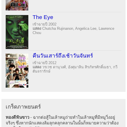
The Eye
เข้าฉายปี 2002
แสดง
Chutcha Rujinanon, Angelica Lee, Lawrence
Chou
คืนวันเสาร์ถึงเช้าวันจันทร์
เข้าฉายปี 2012
แสดง
วรเวช ดานุวงศ์, อังศุมาลิน สิรภัทรศักดิ์เมธา, กวี
ตันจรารักษ์
เกร็ดภาพยนตร์
ทองดีฟันขาว
- ฉากต่อสู้ในเล้าหมูถ่ายทำในเล้าหมูที่มีหมูวิ่งอยู่
จริงๆ ซึ่งหากนักแสดงล้มลุกคลุกคลานในนั้นก็หมายความว่าต้อง