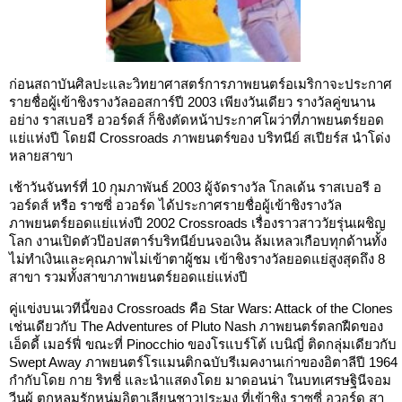
ก่อนสถาบันศิลปะและวิทยาศาสตร์การภาพยนตร์อเมริกาจะประกาศ
รายชื่อผู้เข้าชิงรางวัลออสการ์ปี 2003 เพียงวันเดียว รางวัลคู่ขนาน
อย่าง ราสเบอรี อวอร์ดส์ ก็ชิงตัดหน้าประกาศโผว่าที่ภาพยนตร์ยอด
แย่แห่งปี โดยมี Crossroads ภาพยนตร์ของ บริทนีย์ สเปียร์ส นำโด่ง
หลายสาขา
เช้าวันจันทร์ที่ 10 กุมภาพันธ์ 2003 ผู้จัดรางวัล โกลเด้น ราสเบอรี อ
วอร์ดส์ หรือ ราซซี่ อวอร์ด ได้ประกาศรายชื่อผู้เข้าชิงรางวัล
ภาพยนตร์ยอดแย่แห่งปี 2002 Crossroads เรื่องราวสาววัยรุ่นเผชิญ
โลก งานเปิดตัวป๊อปสตาร์บริทนีย์บนจอเงิน ล้มเหลวเกือบทุกด้านทั้ง
ไม่ทำเงินและคุณภาพไม่เข้าตาผู้ชม เข้าชิงรางวัลยอดแย่สูงสุดถึง 8
สาขา รวมทั้งสาขาภาพยนตร์ยอดแย่แห่งปี
คู่แข่งบนเวทีนี้ของ Crossroads คือ Star Wars: Attack of the Clones
เช่นเดียวกับ The Adventures of Pluto Nash ภาพยนตร์ตลกฝืดของ
เอ็ดดี้ เมอร์ฟี่ ขณะที่ Pinocchio ของโรแบร์โต้ เบนิญี่ ติดกลุ่มเดียวกับ
Swept Away ภาพยนตร์โรแมนติกฉบับรีเมคงานเก่าของอิตาลีปี 1964
กำกับโดย กาย ริทชี่ และนำแสดงโดย มาดอนน่า ในบทเศรษฐินีจอม
วีนผู้ ตกหลุมรักหนุ่มอิตาเลียนชาวประมง ที่เข้าชิง ราซซี่ อวอร์ด สา