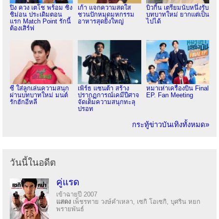
ปิง ควง เตโช พร้อม ซิง
เก้า แจกความสดใส
บิวกิ้น เตรียมนับหนึ่งรับ
ชิม่อน ประเดิมตอน
ชวนปักหมุดมหกรรม
บทบาทใหม่ ยากแต่เป็น
แรก Match Point รักนี้
อาหารสุดยิ่งใหญ่
ไปได้
ต้องเสิร์ฟ
ซี ใส่ลูกเล่นความสนุก
เพิร์ธ แซนต้า สร้าง
หมาเห่าเครื่องบิน Final
ผ่านบทบาทใหม่ มนต์
ปรากฏการณ์เคมีปีศาจ
EP. Fan Meeting
รักฮักอีหลี
จัดเต็มความสนุกทะลุ
ปรอท
กระทู้ข่าวบันเทิงทั้งหมด»
วันนี้ในอดีต
คู่แรด
เข้าฉายปี 2007
แสดง
เพ็ชรทาย วงษ์คำเหลา, เซกิ โอเซกิ, บุศริน หยก
พรายพันธ์