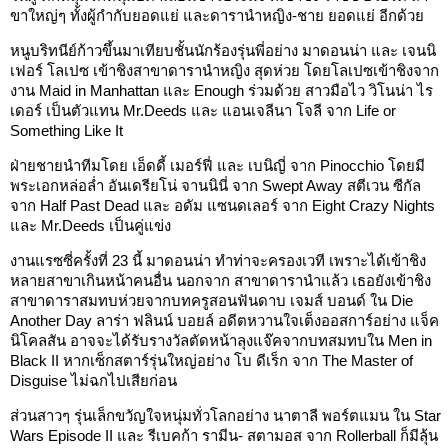
ขาใหญ่ๆ ทั้งผู้กำกับยอดแย่ และดารานำหญิง-ชาย ยอดแย่ อีกด้วย
หนูบริทนีย์ก้าวขึ้นมาเทียบชั้นนักร้องรุ่นพี่อย่าง มาดอนน่า และ เจนนิ
เฟอร์ โลเปซ เข้าชิงสาขาดารานำหญิง สุดห่วย โดยโลเปซเข้าชิงจาก
งาน Maid in Manhattan และ Enough ร่วมด้วย สาวมือไว วิโนน่า ไร
เดอร์ เป็นตัวแทน Mr.Deeds และ แอนเจลีนา โจลี จาก Life or
Something Like It
ฝ่ายชายนำทีมโดย เอ็ดดี้ เมอร์ฟี่ และ เบนิญี่ จาก Pinocchio โดยมี
พระเอกหล่อล่ำ อันเดรียโน่ จานนินี่ จาก Swept Away สตีเวน ซีกัล
จาก Half Past Dead และ อดัม แซนดเลอร์ จาก Eight Crazy Nights
และ Mr.Deeds เป็นคู่แข่ง
งานแรซซี่ครั้งที่ 23 นี้ มาดอนน่า ทำท่าจะครองเวที เพราะได้เข้าชิง
หลายสาขาเกินหน้าคนอื่น นอกจาก สาขาดารานำแล้ว เธอยังเข้าชิง
สาขาดาราสมทบห่วยจากบทครูสอนฟันดาบ เจมส์ บอนด์ ใน Die
Another Day ลาร่า ฟลินน์ บอยล์ อดีตหวานใจเต็งออสการ์อย่าง แจ็ค
นิโคลสัน อาจจะได้รับรางวัลตัดหน้าลุงแจ๊คจากบทสมทบใน Men in
Black II หากเซ็กสตาร์รุ่นใหญ่อย่าง โบ ดีเร็ก จาก The Master of
Disguise ไม่ฉกไปเสียก่อน
ส่วนสาวๆ รุ่นเล็กขวัญใจหนุ่มทั่วโลกอย่าง นาตาลี พอร์ตแมน ใน Star
Wars Episode II และ รีเบคก้า รามีน- สตามอส จาก Rollerball ก็มีลุ้น