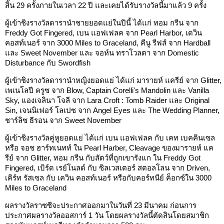
สิ้น 29 ครั้งภายในเวลา 22 ปี และเคยได้รับรางวัลนี้มาแล้ว 9 ครั้ง
ผู้เข้าชิงรางวัลดารานำชายยอดแย่ในปีนี้ ได้แก่ ทอม กรีน จาก
Freddy Got Fingered, เบน แอฟเฟลค จาก Pearl Harbor, เดวิน
คอสท์เนอร์ จาก 3000 Miles to Graceland, คีนู รีฟส์ จาก Hardball
และ Sweet November และ จอห์น ทราโวลตา จาก Domestic
Disturbance กับ Swordfish
ผู้เข้าชิงรางวัลดารานำหญิงยอดแย่ ได้แก่ มารายห์ แครีย์ จาก Glitter,
เพเนโลปี ครูซ จาก Blow, Captain Corelli's Mandolin และ Vanilla
Sky, แองเจลินา โจลี จาก Lara Croft : Tomb Raider และ Original
Sin, เจนนิเฟอร์ โลเปซ จาก Angel Eyes และ The Wedding Planner,
ชาร์ลิซ ธีรอน จาก Sweet November
ผู้เข้าชิงรางวัลคู่หูยอดแย่ ได้แก่ เบน แอฟเฟลค กับ เคท เบคคินเซล
หรือ จอช ฮาร์ทเนทท์ ใน Pearl Harber, Cleavage ของมารายห์ แค
รีย์ จาก Glitter, ทอม กรีน กับสัตว์ที่ถูกเขารังแก ใน Freddy Got
Fingered, เบิร์ด เรย์โนลด์ กับ ซิลเวสเตอร์ สตอลโลน จาก Driven,
เคิร์ท รัสเซล กับ เควิน คอสท์เนอร์ หรือกับคอร์ทนีย์ ค็อกซ์ใน 3000
Miles to Graceland
ผลรางวัลราซซีจะประกาศออกมาในวันที่ 23 มีนาคม ก่อนการ
ประกาศผลรางวัลออสการ์ 1 วัน โดยผลรางวัลนี้ตัดสินโดยสมาชิก