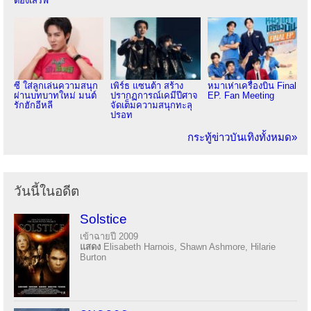
ต้องเสิร์ฟ
ซี ใส่ลูกเล่นความสนุก
เพิร์ธ แซนต้า สร้าง
หมาเห่าเครื่องบิน Final
ผ่านบทบาทใหม่ มนต์
ปรากฏการณ์เคมีปีศาจ
EP. Fan Meeting
รักฮักอีหลี
จัดเต็มความสนุกทะลุ
ปรอท
กระทู้ข่าวบันเทิงทั้งหมด»
วันนี้ในอดีต
Solstice
เข้าฉายปี 2009
แสดง
Elisabeth Harnois, Shawn Ashmore, Hilarie
Burton