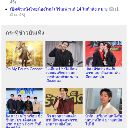
45)
เปิดตัวหนังไทยน้องใหม่ เกิร์ลเฟรนด์ 14 ใสกำลังเหมาะ
(1
มี.ค. 45)
กระทู้ข่าวบันเทิง
Oh My Fourth Concert
วิลเลี่ยม LYKN ย้อน
เติ้ล เฟิร์สวัน จัดเต็ม
รอยแผลรักแรก และ
ความสนุกในงานแฟน
การค้นพบตัวเองผ่าน
มีตสุดอบอุ่น
เสียงเพลง
ปิง ควง เตโช พร้อม ซิง
เก้า แจกความสดใส
บิวกิ้น เตรียมนับหนึ่งรับ
ชิม่อน ประเดิมตอน
ชวนปักหมุดมหกรรม
บทบาทใหม่ ยากแต่เป็น
แรก Match Point รักนี้
อาหารสุดยิ่งใหญ่
ไปได้