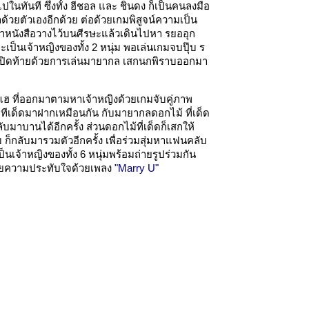
ในทันที ซึ่งทั้ง ฮีชอล และ ชินดง ก็เป็นคนลงมือ
้วยตัวเองอีกด้วย ต่อด้วยเกมพิสูจน์ความเป็น
หนังสือวางไว้บนศีรษะแล้วเดินไปหา รยออุก
จะเป็นเจ้าหญิงของทั้ง 2 หนุ่ม พอเล่นเกมจบปุ๊บ ร
ี๊ดปิดท้ายด้วยการเล่นมายากล เสกนกพิราบออกมา
ฮ ที่ออกมาตามหาเจ้าหญิงด้วยเกมจับคู่ภาพ
ีทีเด็ดมาฝากเหมือนกัน กับมายากลดอกไม้ ที่เด็ด
มาบานได้อีกครั้ง ส่วนดอกไม้ที่เด็ดก็เสกให้
ม ก็กลับมารวมตัวอีกครั้ง เพื่อร่วมสุ่มหาแฟนคลับ
เป็นเจ้าหญิงของทั้ง 6 หนุ่มพร้อมถ่ายรูปร่วมกัน
ิดท้ายความประทับใจด้วยเพลง
"Marry U"