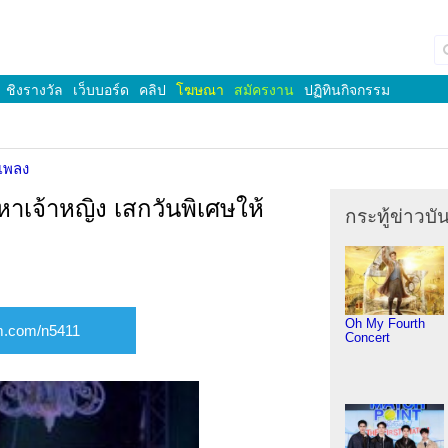
ชิงรางวัล
เว็บบอร์ด
คลิป
โฆษณา
สมัครงาน
ปฏิทินกิจกรรม
เพลง
มหาเจ้าหญิง เสกวันพิเศษให้
กระทู้ข่าวบัน
Oh My Fourth
Concert