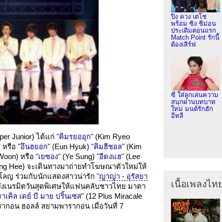
ปิง ควง เตโช
พร้อม ซิง ชิม่อน
ประเดิมตอนแรก
Match Point รักนี้
ต้องเสิร์ฟ
ซี ใส่ลูกเล่นความ
สนุกผ่านบทบาท
ใหม่ มนต์รักฮัก
อีหลี
er Junior) ได้แก่
"คิมรยออุก"
(Kim Ryeo
 หรือ
"อึนฮยอก"
(Eun Hyuk)
"คิมฮีชอล"
(Kim
Woon) หรือ
"เยซอง"
(Ye Sung)
"อีดงแฮ"
(Lee
ng Hee) จะเดินทางมาถ่ายทำโฆษณาตัวใหม่ให้
โคโลญ ร่วมกับนักแสดงสาวน่ารัก
"
ญาญ่า - อุรัสยา
เนื้อเพลงไท
มก็ยังเนรมิตวันสุดพิเศษให้แฟนคลับชาวไทย มาตา
ราเคิล เดย์ บี มาย ปริ้นเซส"
(12 Plus Miracale
ากอน ฮอลล์ สยามพารากอน เมื่อวันที่ 7