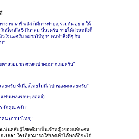
ี
ละทาง ทเวลฟ์ พลัส ก็มีการทำบุญร่วมกัน อยากให้
วันนี้จนถึง 5 มีนาคม นี้นะครับ รายได้ส่วนหนึ่งก็
ัวใจนะครับ อยากให้ทุกๆ คนทำสิ่งดีๆ กับ
ับ"
ยตาสวยมาก ตรงสเปกผมมากเลยครับ"
สุดเลยครับ ที่เมืองไทยไม่มีสเปกของผมเลยครับ"
ปที่แฟนเพลงรอบๆ ฮอลล์)"
 รักคุณ ครับ"
ยทุกคน (ภาษาไทย)"
หาแฟนคลับผู้โชคดีมาเป็นเจ้าหญิงของแต่ละคน
ดอเรลลา ใครที่สามารถใส่รองเท้าได้พอดีก็จะได้