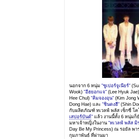
นอกจาก 6 หนุ่ม
"ซูเปอร์จูเนียร์"
(Sup
Wook)
"อีฮยอกแจ"
(Lee Hyuk Jae)
Hee Chul)
"คิมจองอุน"
(Kim Jong 
Dong Hae) และ
"ชินดงฮี"
(Shin Do
กับผลิตภัณฑ์ ทเวลฟ์ พลัส เซ็กซี่ 
เสปอร์บันด์
"
แล้ว งานนี้ทั้ง 6 หนุ่
มหาเจ้าหญิงในงาน
"ทเวลฟ์ พลัส มิ
Day Be My Princess) ณ รอยัล พาร
กุมภาพันธ์ ที่ผ่านมา