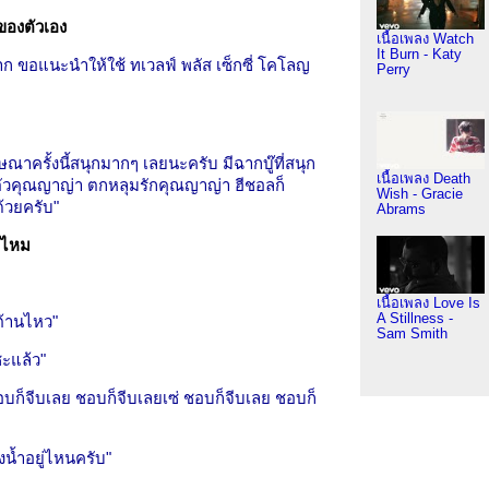
ของตัวเอง
เนื้อเพลง Watch
It Burn - Katy
มาก ขอแนะนำให้ใช้ ทเวลฟ์ พลัส เซ็กซี่ โคโลญ
Perry
ครั้งนี้สนุกมากๆ เลยนะครับ มีฉากบู๊ที่สนุก
เนื้อเพลง Death
ตัวคุณญาญ่า ตกหลุมรักคุณญาญ่า ฮีชอลก็
Wish - Gracie
วยครับ"
Abrams
 ไหม
เนื้อเพลง Love Is
A Stillness -
นต้านไหว"
Sam Smith
ซะแล้ว"
อบก็จีบเลย ชอบก็จีบเลยเซ่ ชอบก็จีบเลย ชอบก็
น้ำอยู่ไหนครับ"