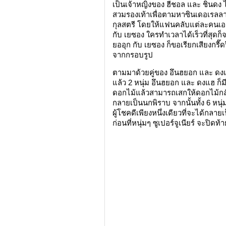
เป็นเจ้าหญิงของ ฮีชอล และ ชินดง ไป
สวมรองเท้าเพื่อตามหาซินเดอเรลลาด
กุลสตรี โดยให้แฟนคลับแต่ละคนเอา
กับ เยซอง ใครทำเวลาได้เร็วที่สุดก็
ยออุก กับ เยซอง ก็ขอเรียกเสียงกร
จากกรอบรูป
ตามมาด้วยคู่ของ อึนฮยอก และ ดงแ
แล้ว 2 หนุ่ม อึนฮยอก และ ดงแฮ ก็ม
ดอกไม้แล้วสามารถเสกให้ดอกไม้กลับ
กลายเป็นนกพิราบ จากนั้นทั้ง 6 หนุ่
ผู้โชคดีเพียงหนึ่งเดียวที่จะได้กลาย
ก่อนที่หนุ่มๆ ซูเปอร์จูเนียร์ จะป