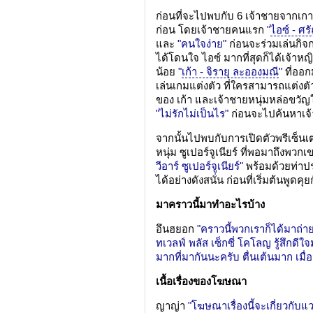
ก่อนที่จะไปพบกับ 6 เจ้าชายจากเกาห
ก่อน โดยเจ้าชายคนแรก
"
ไอซ์ - ศร
และ
"คนใจง่าย"
ก่อนจะร่วมเล่นกิ
ได้โดนใจ ไอซ์ มากที่สุดก็ได้เจ้าหญ
น้อย
"
เก้า - จิรายุ ละอองมณี
"
ที่ออ
เล่นเกมแต่งตัว ที่ใครสามารถแต่งต
ของ เก้า และเจ้าชายหนุ่มหล่อขวั
"ไม่รักไม่เป็นไร"
ก่อนจะไปค้นหาเจ้
จากนั้นไปพบกับการเปิดตัวพรีเซ็นเต
หนุ่ม ซูเปอร์จูเนียร์ ที่พอมาถึงพว
วีอาร์ ซูเปอร์จูเนียร์"
พร้อมด้วยท่าประ
ได้อย่างดังสนั่น ก่อนที่เริ่มต้นพูดคุย
มาคราวนี้มาทำอะไรบ้าง
อึนฮยอก
"คราวนี้พวกเราก็ได้มาถ่าย
ทเวลฟ์ พลัส เซ็กซี่ โคโลญ รู้สึกดี
มากที่มากันนะครับ ตื่นเต้นมาก เม
เนื้อเรื่องของโฆษณา
ญาญ่า
"โฆษณาเรื่องนี้จะเกี่ยวกับ