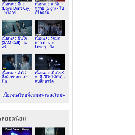
เนื้อเพลง ขี้แง
เนื้อเพลง นาฬิกา
(Boys Don't Cry)
ทราย (Sign) - โบ
- พร็อกซี
กี้ไลอ้อน
เนื้อเพลง ขึ้นใจ
เนื้อเพลง รักมัก
(3AM Call) - เม
ยาก (Lover
อร์
Loser) - บัส
เนื้อเพลง จำไว้ -
เนื้อเพลง เมื่อไหร่
อิ้งค์ วรันธร เปา
จะมี (มีใจให้กัน) -
นิล
แบล็กฮาร์ต
เนื้อเพลงไทยทั้งหมด»
เพลงใหม่»
ากลยอดนิยม