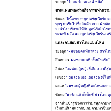
รยออุก
"รักผม รัก ทเวลฟ์ พลัส"
ชวนแฟนเพลงร่วมกิจกรรมทำความด
ชินดง
"ปีนี้พวกเราซูเปอร์จูเนียร์แ
ทุกๆ คนรีบไปซื้อสินค้า ทเวลฟ์ พลัส 
จะนำไปบริจาคให้กับมูลนิธิเด็กโรคห
ทเวลฟ์ พลัส และซูเปอร์จูเนียร์นะคร
แต่ละคนชอบสาวไทยแบบไหน
รยออุก
"ผมชอบคนที่ตาสวย สาวไท
อึนฮยอก
"ผมชอบคนที่กรี๊ดดังครับ"
ฮีชอล
"ผมชอบผู้หญิงที่เสียงเบาที่
เยซอง
"เธอ เธอ เธอ เธอ เธอ (ชี้ไ
ดงแฮ
"ผมชอบผู้หญิงที่ตะโกนบอกว่า
ชินดง
"น่ารัก แล้วก็เซ็กซี่ สาวไท
จากนั้นเข้าสู่ช่วงการร่วมสนุกตาม
เริ่มกันที่เกมแรกกับเกมตามหาซินเ