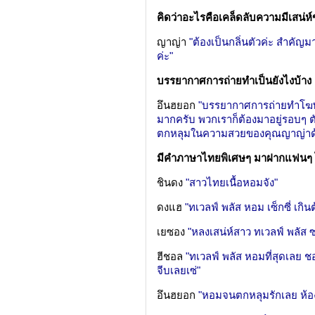
คิดว่าอะไรคือเคล็ดลับความมีเสน่ห์
ญาญ่า
"ต้องเป็นกลิ่นตัวค่ะ สำคัญ
ค่ะ"
บรรยากาศการถ่ายทำเป็นยังไงบ้าง
อึนฮยอก
"บรรยากาศการถ่ายทำโฆษณา
มากครับ พวกเราก็ต้องมาอยู่รอบๆ 
ตกหลุมในความสวยของคุณญาญ่าด้
มีคำภาษาไทยพิเศษๆ มาฝากแฟนๆ
ชินดง
"สาวไทยเนื้อหอมจัง"
ดงแฮ
"ทเวลฟ์ พลัส หอม เซ็กซี่ เกิ
เยซอง
"หลงเสน่ห์สาว ทเวลฟ์ พลัส 
ฮีชอล
"ทเวลฟ์ พลัส หอมที่สุดเลย ช
จีบเลยเซ่"
อึนฮยอก
"หอมจนตกหลุมรักเลย ห้อง