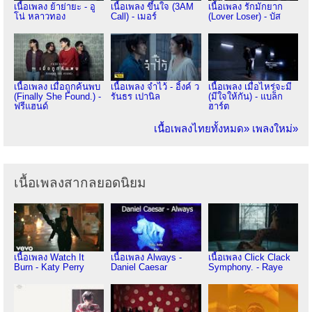
เนื้อเพลง ย้าย่ายะ - อู
เนื้อเพลง ขึ้นใจ (3AM
เนื้อเพลง รักมักยาก
โน่ หลาวทอง
Call) - เมอร์
(Lover Loser) - บัส
เนื้อเพลง เมื่อถูกค้นพบ
เนื้อเพลง จำไว้ - อิ้งค์ ว
เนื้อเพลง เมื่อไหร่จะมี
(Finally She Found.) -
รันธร เปานิล
(มีใจให้กัน) - แบล็ก
ฟรีแฮนด์
ฮาร์ต
เนื้อเพลงไทยทั้งหมด»
เพลงใหม่»
เนื้อเพลงสากลยอดนิยม
เนื้อเพลง Watch It
เนื้อเพลง Always -
เนื้อเพลง Click Clack
Burn - Katy Perry
Daniel Caesar
Symphony. - Raye