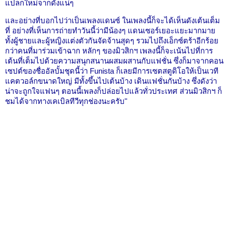
แปลกใหม่จากดังแน่ๆ
และอย่างที่บอกไปว่าเป็นเพลงแดนซ์ ในเพลงนี้ก็จะได้เห็นดังเต้นเต็ม
ที่ อย่างที่เห็นการถ่ายทำวันนี้ว่ามีน้องๆ แดนเซอร์เยอะแยะมากมาย
ทั้งผู้ชายและผู้หญิงแต่งตัวกันจัดจ้านสุดๆ รวมไปถึงเอ็กซ์ตร้าอีกร้อย
กว่าคนที่มาร่วมเข้าฉาก หลักๆ ของมิวสิกฯ เพลงนี้ก็จะเน้นไปที่การ
เต้นที่เต็มไปด้วยความสนุกสนานผสมผสานกับแฟชั่น ซึ่งก็มาจากคอน
เซปต์ของชื่ออัลบั้มชุดนี้ว่า Funista ก็เลยมีการเซตสตูดิโอให้เป็นเวที
แคตวอล์กขนาดใหญ่ มีทั้งขึ้นไปเต้นบ้าง เดินแฟชั่นกันบ้าง ซึ่งดังว่า
น่าจะถูกใจแฟนๆ ตอนนี้เพลงก็ปล่อยไปแล้วทั่วประเทศ ส่วนมิวสิกฯ ก็
ชมได้จากทางเคเบิลทีวีทุกช่องนะครับ"