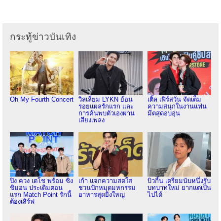
กระทู้ข่าวบันเทิง
Oh My Fourth Concert
วิลเลี่ยม LYKN ย้อน
เติ้ล เฟิร์สวัน จัดเต็ม
รอยแผลรักแรก และ
ความสนุกในงานแฟน
การค้นพบตัวเองผ่าน
มีตสุดอบอุ่น
เสียงเพลง
ปิง ควง เตโช พร้อม ซิง
เก้า แจกความสดใส
บิวกิ้น เตรียมนับหนึ่งรับ
ชิม่อน ประเดิมตอน
ชวนปักหมุดมหกรรม
บทบาทใหม่ ยากแต่เป็น
แรก Match Point รักนี้
อาหารสุดยิ่งใหญ่
ไปได้
ต้องเสิร์ฟ