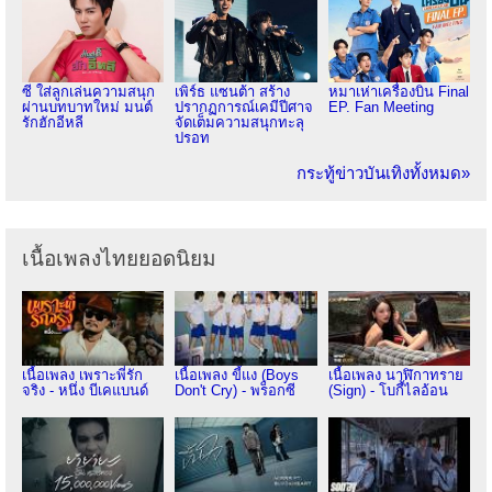
ซี ใส่ลูกเล่นความสนุก
เพิร์ธ แซนต้า สร้าง
หมาเห่าเครื่องบิน Final
ผ่านบทบาทใหม่ มนต์
ปรากฏการณ์เคมีปีศาจ
EP. Fan Meeting
รักฮักอีหลี
จัดเต็มความสนุกทะลุ
ปรอท
กระทู้ข่าวบันเทิงทั้งหมด»
เนื้อเพลงไทยยอดนิยม
เนื้อเพลง เพราะพี่รัก
เนื้อเพลง ขี้แง (Boys
เนื้อเพลง นาฬิกาทราย
จริง - หนึ่ง บีเคแบนด์
Don't Cry) - พร็อกซี
(Sign) - โบกี้ไลอ้อน