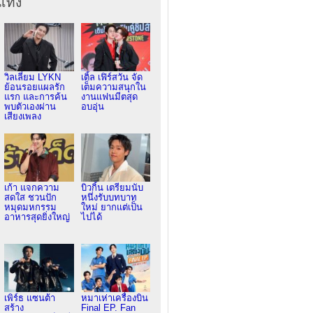
เทิง
วิลเลี่ยม LYKN
เติ้ล เฟิร์สวัน จัด
ย้อนรอยแผลรัก
เต็มความสนุกใน
แรก และการค้น
งานแฟนมีตสุด
พบตัวเองผ่าน
อบอุ่น
เสียงเพลง
เก้า แจกความ
บิวกิ้น เตรียมนับ
สดใส ชวนปัก
หนึ่งรับบทบาท
หมุดมหกรรม
ใหม่ ยากแต่เป็น
อาหารสุดยิ่งใหญ่
ไปได้
เพิร์ธ แซนต้า
หมาเห่าเครื่องบิน
สร้าง
Final EP. Fan