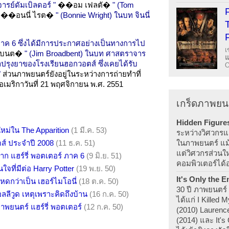
รย์ดัมเบิลดอร์ "
��อม เฟลตั�
" (Tom
��อนนี่ ไรต�
" (Bonnie Wright) ในบท จินนี่
ภาค 6 ซึ่งได้มีการประกาศอย่างเป็นทางการไป
เ
เบนต�
" (Jim Broadbent) ในบท ศาสตราจาร
ปรุงยาของโรงเรียนฮอกวอตส์ ซึ่งเคยได้รับ
O
"
ส่วนภาพยนตร์ยังอยู่ในระหว่างการถ่ายทำที่
มริกาวันที่ 21 พฤศจิกายน พ.ศ. 2551
เกร็ดภาพยน
Hidden Figure
หม่ใน The Apparition
(1 มี.ค. 53)
ระหว่างวิศวกรแล
ในภาพยนตร์ แม้ว่
ดส์ ประจำปี 2008
(11 ธ.ค. 51)
แต่วิศวกรส่วนใ
าก แฮร์รี่ พอตเตอร์ ภาค 6
(9 มิ.ย. 51)
คอมพิวเตอร์ได้
จที่มีต่อ Harry Potter
(19 พ.ย. 50)
It's Only the E
โหดกว่าเป็น เฮอร์ไมโอนี่
(18 ต.ค. 50)
30 ปี ภาพยนตร์ 
ลลีวูด เหตุเพราะคิดถึงบ้าน
(16 ก.ค. 50)
ได้แก่ I Killed
าพยนตร์ แฮร์รี่ พอตเตอร์
(12 ก.ค. 50)
(2010) Lauren
(2014) และ It's