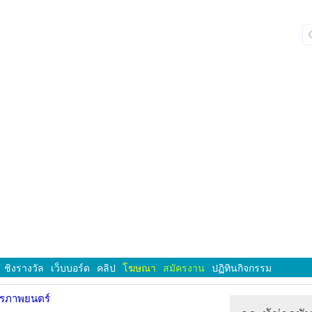
ชิงรางวัล
เว็บบอร์ด
คลิป
โฆษณา
สมัครงาน
ปฏิทินกิจกรรม
ารภาพยนตร์