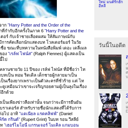
ใหม่ มนต์รักฮัก
อีหลี
บจาก
"Harry Potter and the Order of the
ที่กำกับอีกครั้งในภาค 6
"Harry Potter and the
ตเตอร์ กับเจ้าชายเลือดผสม ให้สัมภาษณ์กับ
้มีการคัดเลือกนักแสดงบท โวลเดอร์มอร์ ในวัย
วันนี้ในอดีต
ยชื่อ ขณะที่บทความในหนังสือพิมพ์ เดอะ เดลี่เมล
ยของ
"เรล์ฟ ไฟน์ส"
(Ralph Fiennes) ผู้แสดงเป็น
ี้ไป
เ
านชายวัย 11 ปีของ เรล์ฟ ไฟน์ส ที่มีชื่อว่า ไท
ศ
รับบทเป็น ทอม ริดเดิล เด็กชายผู้กลายมาเป็น
บ
เป็นเรื่องยากเพราะเป็นตัวละครที่ชั่วร้าย แต่ ไท
ดูเหมือนว่าเขาจะเจริญรอยตามผู้เป็นลุงในเรื่อง
อีกด้วย
งเป็นเพียงข่าวลือเท่านั้น จนกว่าจะมีการยืนยัน
เ
บราเดอร์ส สำหรับรายชื่อนักแสดงที่ได้รับการ
E
่อไป อาทิ
"แดเนียล แรดคลิฟฟ์"
(Daniel
พิร์ต กรินต์"
(Rupert Grint) ในบท รอน วีสลีย์
บท
"เฮอร์ไมโอนี่ แกรนเจอร์ ไมเคิล แกมบอน