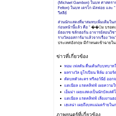
(Michael Gambon) ในบท ศาสตราจา
Felton) ในบท เดรโก มัลฟอย และ "
วีสลีย์
ส่วนนักแสดงที่มาสมทบเพิ่มเติมใน
ก่อนหน้านี้แล้ว คือ "
��ิม บรอด
ย์ฮอเรซ ซลักฮอร์น อาจารย์สอนวิชา
รางวัลออสการ์มาแล้วจากเรื่อง "Iris
ประเทศอังกฤษ มีกำหนดเข้าฉายในอเ
ข่าวที่เกี่ยวข้อง
ทอม เฟลตัน ตื่นเต้นกับบทบาทใ
ผลรางวัล ยูโรเปียน ฟิล์ม อวอร์
ตัดบทตัวละคร ทรีลอว์นีย์ ออกจ
แดเนียล แรดคลิฟฟ์ เผยความในใ
เอ็มม่า เผยแสดงเป็นนักบัลเล่ต์
แดเนียล แรดคลิฟฟ์ เลี่ยงงานฮอ
เฮเลน่า เผยถึงบทแม่มดร้ายในภ
ภาพยนตร์ที่เกี่ยวข้อง