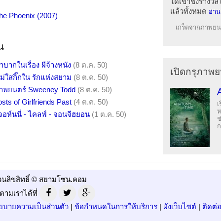
ได้เข้าชิงรางว
แล้วทั้งหมด
อ่าน
the Phoenix (2007)
เกร็ดจากภาพยนต
น
ากในเรื่อง ผีจ้างหนัง
(8 ต.ค. 50)
เปิดกรุภาพย
ม่ใสกิ๊กใน รักแห่งสยาม
(8 ต.ค. 50)
ับภาพยนตร์ Sweeney Todd
(8 ต.ค. 50)
sts of Girlfriends Past
(4 ต.ค. 50)
เ
ห
 - จอห์นนี่ - ไคลฟ์ - จอนจีฮยอน
(1 ต.ค. 50)
ช
ก
วนลิขสิทธิ์ © สยามโซน.คอม
ตามเราได้ที่
ยบายความเป็นส่วนตัว
|
ข้อกำหนดในการให้บริการ
|
ผังเว็บไซต์
|
ติดต่