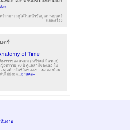
ัลในเทศกาลภาพยนตร์เมืองคานส์มา
ต่อ»
ร์สามารถดูได้ในหน้าข้อมูลภาพยนตร์
แต่ละเรื่อง
นตร์
Anatomy of Time
รื่องราวของ แหม่ม (เทวีรัตน์ ลีลานุช)
ญิงชราวัย 70 ปี ดูแลสามีของเธอ ใน
่วงสุดท้ายในชีวิตของเขา เธอมองย้อน
ลับไปยังอด...
อ่านต่อ»
อทีมงาน