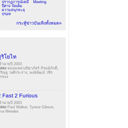
ปรากฏการณ์เคมี
Meeting
ปีศาจ จัดเต็ม
ความสนุกทะลุ
ปรอท
กระทู้ข่าวบันเทิงทั้งหมด»
สุริโยไท
ข้าฉายปี 2003
แสดง
หม่อมหลวงปิยาภัสร์ ภิรมย์ภักดี,
รัณยู วงศ์กระจ่าง, พงษ์พัฒน์ วชิร
รรจง
2 Fast 2 Furious
ข้าฉายปี 2003
แสดง
Paul Walker, Tyrese Gibson,
va Mendes