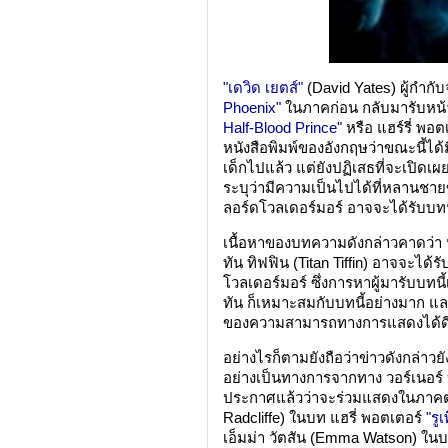
"เดวิด เยตส์"
(David Yates) ผู้กำกั
Phoenix"
ในภาคก่อน กลับมารับหน้า
Half-Blood Prince"
หรือ แฮร์รี่ พอ
หนังสือพิมพ์ของอังกฤษว่าขณะนี้ได
เด็กไปแล้ว แต่ยังปฏิเสธที่จะเปิดเผ
ระบุว่ามีความเป็นไปได้ที่หลานชา
ลอร์ดโวลเดอร์มอร์ อาจจะได้รับบทน
เนื้อหาของบทความดังกล่าวคาดว่า หล
ทัน ทิฟฟิน (Titan Tiffin) อาจจะได้
โวลเดอร์มอร์ ซึ่งการหาผู้มารับบทนี้
ทัน ก็เหมาะสมกับบทนี้อย่างมาก และ
ของความสามารถทางการแสดงได้ดี
อย่างไรก็ตามยังถือว่าข่าวดังกล่าวยั
อย่างเป็นทางการจากทาง วอร์เนอร์ 
ประกาศแล้วว่าจะร่วมแสดงในภาคต
Radcliffe) ในบท แฮรี่ พอตเตอร์
"รูเ
เอ็มม่า วัตสัน (Emma Watson) ใน