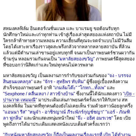
สหมงคลฟิล์ม อินเตอร์เนชั่นแนล และ บาแรมยู ขอต้อนรับทุก
นักศึกษาใหม่และเก่าทุกท่าน เข้าสู่เรื่องเล่าสุดสยองแห่งสถาบัน ไม่มี
ใครกล้าท้าทายความหลอน ความเฮี้ยนที่คุณจะจดจำแบบไม่มีวันลืม
โดยได้เสาะหาเรื่องราวสุดสะพรึงกลัวจากหลากหลายสถาบัน ที่ล้วน
แล้วแต่มีตำนานเล่าขานอยู่แทบทุกที่ จนมาเป็นภาพยนตร์ชวนผวากัน
ข้ามรุ่น หลอมรวมกันจนเป็น
"มหาลัยสยองขวัญ"
ภาพยนตร์ผีสุดสยอง
ที่ขอบอกว่านิสิตเก่าและใหม่ทุกคนไม่ควรพลาด
มหาลัยสยองขวัญ เป็นผลงานการกำกับของร่วมกันของ
"จง - บรรจง
สินธนมงคลกุล"
และ
"จักร - สุทธิพร ทับทิม"
ผู้ซึ่งอยู่เบื้องหลังความ
สำเร็จของภาพยนตร์ อาทิ
"เกมล้มโต๊ะ"
"โกหก...ทั้งเพ"
และ
"Sexphone / คลื่นเหงา / สาวข้างบ้าน"
ซึ่งงานนี้ได้นักแสดงสาว
"
เป้ย -
ปานวาด เหมมณี
"
มาประเดิมเล่นภาพยนตร์ครั้งแรกให้กับทาง สห
มงคลฟิล์ม ในมาดที่ทุกคนต้องยังไม่เคยเห็น ร่วมด้วยสาวน้อยลูกครึ่ง
"แอนนา รีส"
"หนูจ๋า - อาชิรญาณ์ ภีระพัภร์กุญช์ชญา"
"แอร์ - ภัณฑิ
ลา ฟูกลิ่น"
และนักแสดงหนุ่มหน้าใหม่
"จ๊ะ - อธิศ อมรเวช"
โดย เป้ย
พูดถึงการได้มาประเดิมแสดงหนังแบบเต็มตัวครั้งแรกว่า
"กับหนังมหาลัยสยองขวัญ ก็ถือเป็นผลงานเรื่องแรกที่ เป้ย ได้ทำงาน