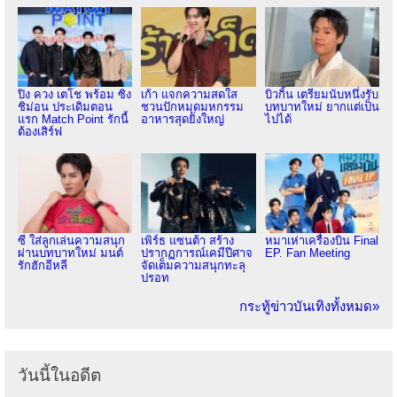
ปิง ควง เตโช พร้อม ซิง
เก้า แจกความสดใส
บิวกิ้น เตรียมนับหนึ่งรับ
ชิม่อน ประเดิมตอน
ชวนปักหมุดมหกรรม
บทบาทใหม่ ยากแต่เป็น
แรก Match Point รักนี้
อาหารสุดยิ่งใหญ่
ไปได้
ต้องเสิร์ฟ
ซี ใส่ลูกเล่นความสนุก
เพิร์ธ แซนต้า สร้าง
หมาเห่าเครื่องบิน Final
ผ่านบทบาทใหม่ มนต์
ปรากฏการณ์เคมีปีศาจ
EP. Fan Meeting
รักฮักอีหลี
จัดเต็มความสนุกทะลุ
ปรอท
กระทู้ข่าวบันเทิงทั้งหมด»
วันนี้ในอดีต