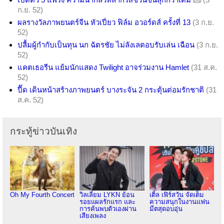
ก.ย. 52)
ผลรางวัลภาพยนตร์จีน หัวเปี่ยว ฟิล์ม อวอร์ดส์ ครั้งที่ 13
(3 ก.ย.
52)
ปลื้มผู้กำกับเป็นทุน นก ฉัตรชัย ไม่ลังเลตอบรับเล่น เฉือน
(3 ก.ย.
52)
แคตเธอรีน แย้มนักแสดง Twilight อาจร่วมงาน Hamlet
(31 ส.ค.
52)
ปื๊ด เดินหน้าสร้างภาพยนตร์ บางระจัน 2 กระตุ้นต่อมรักชาติ
(31
ส.ค. 52)
กระทู้ข่าวบันเทิง
Oh My Fourth Concert
วิลเลี่ยม LYKN ย้อน
เติ้ล เฟิร์สวัน จัดเต็ม
รอยแผลรักแรก และ
ความสนุกในงานแฟน
การค้นพบตัวเองผ่าน
มีตสุดอบอุ่น
เสียงเพลง