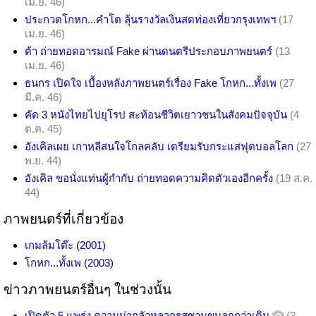
เม.ย. 46)
ประกวดโกหก...คำโต ลุ้นรางวัลเงินสดท่องเที่ยวกรุงเทพฯ
(17
เม.ย. 46)
ต้า ถ่ายทอดอารมณ์ Fake ผ่านดนตรีประกอบภาพยนตร์
(13
เม.ย. 46)
ธนกร เปิดใจ เบื้องหลังภาพยนตร์เรื่อง Fake โกหก...ทั้งเพ
(27
มี.ค. 46)
คัด 3 หนังไทยไปยุโรป สะท้อนชีวิตเยาวชนในสังคมปัจจุบัน
(4
ต.ค. 45)
อังเคิลเผย เกาหลีสนใจโกลคลับ เตรียมรับกระแสฟุตบอลโลก
(27
พ.ย. 44)
อังเคิล ขอนั่งแท่นผู้กำกับ ถ่ายทอดความคิดตัวเองอีกครั้ง
(19 ส.ค.
44)
ภาพยนตร์ที่เกี่ยวข้อง
เกมล้มโต๊ะ (2001)
โกหก...ทั้งเพ (2003)
ข่าวภาพยนตร์อื่นๆ ในช่วงนั้น
เปิดตัว 5 แพร่ง ความน่ากลัวหลากรสชวนขนลุกกว่าเดิม
(3