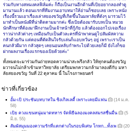
ร่วมกับทางสหมงคลฟิล์มค่ะ ก็ถือเป็นงานอีกด้านที่เป้ยอยากลองทำดู
มานานแล้ว ตอนแรกที่ทีมงานเอาบทมาให้อ่านก็ชอบเลย เพราะหนัง
เรื่องนี้รวมเอาเรื่องเล่าสยองขวัญที่เกิดขึ้นในมหาลัยที่ดังๆ มารวมไว้
มาทำเป็นหนังผีที่น่าติดตามมากค่ะ ซึ่งเป้ยต้องมารับบทเป็น หมวย
นักศึกษาที่ต้องมาฝึกงานเป็นเจ้าหน้าที่กู้ภัย แล้วต้องออกไปเจอเรื่อง
ราวน่ากลัวต่างๆ เหมือนกับเป็นตัวละครที่นำพาคนดูไปสัมผัสความ
กลัวด้วยกัน แต่ตอนที่ตัดสินใจรับเล่นก็แอบหวั่นๆ อยู่ เพราะเราเป็น
คนกลัวผีมาก กลัวสุดๆ เคยนอนหลับกำพระไปด้วยเลยก็มี ยังไงก็ขอ
ฝากผลงานเรื่องแรกของเป้ยด้วยค่ะ"
ทั้งหมดจะมาร่วมกันถ่ายทอดความน่าสะพรึงกลัว ให้ทุกคนต้องขวัญ
ผวาจนไม่กล้าเข้ามหาวิทยาลัย เตรียมพกความกล้ามาลองดีกับ มหา
ลัยสยองขวัญ วันที่ 22 ตุลาคม นี้ ในโรงภาพยนตร์
ข่าวที่เกี่ยวข้อง
อั้ม-เป้ ประชันบทบาทใน ซิงเกิลเลดี้ เพราะเคยมีแฟน
(14 ม.ค.
58)
เป้ย ควงแขนหนุ่มมาดทหาร จัดพิธีฉลองมงคลสมรสชื่นมื่น
(5
มิ.ย. 55)
สัมผัสมุมมองความรักที่แตกต่างในรอบพิเศษ โกหก...ทั้งเพ
(20