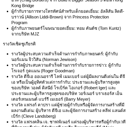
Kong Bridge
ผู้กำกับรายการทางโทรทัศน์สำหรับเด็กยอดเยี่ยม: อัลลิสัน ลิดดี-
บราวน์ (Allison Liddi-Brown) จาก Princess Protection
Program
ผู้กำกับภาพยนตร์โฆษณายอดเยี่ยม: ทอม คันต์ซ (Tom Kuntz)
จากบริษัท MJZ
รางวัลเชิดชูเกียรติ
รางวัลผู้ประสบความสำเร็จด้านการกำกับภาพยนตร์: ผู้กำกับ
นอร์แมน จิววิสัน (Norman Jewison)
รางวัลผู้ประสบความสำเร็จด้านการกำกับรายการข่าว: ผู้กำกับ
โรเจอร์ กูดแมน (Roger Goodman)
รางวัล ดีจีเอ ออเนอรารี ไลฟ์ เมมเบอร์ แด่ผู้มีผลงานดีเด่นใน ดีจี
เอ หรือเป็นผู้อุทิศตัวแด่การกำกับ: ประธานและผู้บริหารสูงสุด
ของบริษัท วอลต์ ดิสนีย์ โรเบิร์ต ไอเกอร์ (Robert Iger) และ
ประธานและผู้บริหารสูงสุดของบริษัท วอร์เนอร์ บราเธอร์ส เอ็น
เตอร์เทนเมนต์ แบร์รี เมเยอร์ (Barry Meyer)
รางวัล แฟรงก์ คาปรา แด่ผู้ช่วยผู้กำกับหรือผู้จัดการงานสร้างที่มี
ผลงานดีเด่น: ผู้บริหาร ดีจีเอ และผู้จัดการงานสร้าง คลีฟ แลนด์ส
เบิร์ก (Cleve Landsberg)
รางวัล แฟรงคลิน เจ. ชาฟฟ์เนอร์ แด่รองผู้บริหารหรือผู้กำกับเวที