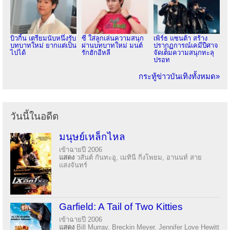
บิวกิ้น เตรียมนับหนึ่งรับ
ซี ใส่ลูกเล่นความสนุก
เพิร์ธ แซนต้า สร้าง
บทบาทใหม่ ยากแต่เป็น
ผ่านบทบาทใหม่ มนต์
ปรากฏการณ์เคมีปีศาจ
ไปได้
รักฮักอีหลี
จัดเต็มความสนุกทะลุ
ปรอท
กระทู้ข่าวบันเทิงทั้งหมด»
วันนี้ในอดีต
มนุษย์เหล็กไหล
เข้าฉายปี 2006
แสดง
วสันต์ กันทะอู, เมทินี กิ่งโพยม, อานนท์ สาย
แสงจันทร์
Garfield: A Tail of Two Kitties
เข้าฉายปี 2006
แสดง
Bill Murray, Breckin Meyer, Jennifer Love Hewitt