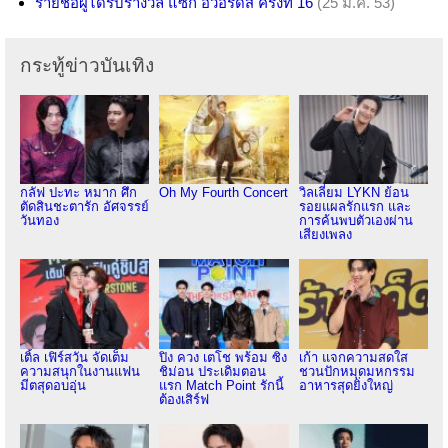
รายชื่อผู้ได้รับรางวัล แซก อวอร์ดส์ ครั้งที่ 16
(25 ม.ค. 53)
กระทู้ข่าวบันเทิง
กลัฟ ปะทะ หมาก ศึก
Oh My Fourth Concert
วิลเลี่ยม LYKN ย้อน
ตัดสินชะตารัก อัศจรรย์
รอยแผลรักแรก และ
วันทอง
การค้นพบตัวเองผ่าน
เสียงเพลง
เติ้ล เฟิร์สวัน จัดเต็ม
ปิง ควง เตโช พร้อม ซิง
เก้า แจกความสดใส
ความสนุกในงานแฟน
ชิม่อน ประเดิมตอน
ชวนปักหมุดมหกรรม
มีตสุดอบอุ่น
แรก Match Point รักนี้
อาหารสุดยิ่งใหญ่
ต้องเสิร์ฟ