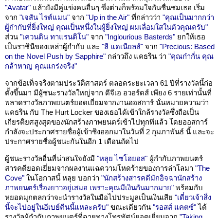
"Avatar"
แล้วยังมีคู่แข่งคนอื่นๆ ซึ่งต่างก็พร้อมใจกันชื่นชมเธอ เริ่ม
จาก
"เจสัน ไรต์แมน"
จาก
"Up in the Air"
ที่กล่าวว่า
"คุณเป็นมากกว่า
ผู้กำกับที่ยิ่งใหญ่ คุณเป็นหนึ่งในผู้ยิ่งใหญ่ ผมเลื่อมใสในตัวคุณครับ"
ส่วน
"เควนติน ทาแรนติโน"
จาก
"Inglourious Basterds"
ยกให้เธอ
เป็นราชินีของเหล่าผู้กำกับ และ
"ลี แดเนียลส์"
จาก
"Precious: Based
on the Novel Push by Sapphire"
กล่าวถึง แคธริน ว่า
"คุณก๋ากั่น คุณ
กล้าหาญ คุณแกร่งจริง"
จากข้อเท็จจริงตามประวัติศาสตร์ ตลอดระยะเวลา 61 ปีที่รางวัลนี้ก่อ
ตั้งขึ้นมา มีผู้ชนะรางวัลใหญ่จาก ดีจีเอ อวอร์ดส์ เพียง 6 รายเท่านั้นที่
พลาดรางวัลภาพยนตร์ยอดเยี่ยมจากงานออสการ์ นั่นหมายความว่า
แคธริน กับ The Hurt Locker ของเธอได้เข้าใกล้รางวัลซึ่งถือเป็น
เกียรติยศสูงสุดของนักสร้างภาพยนตร์เข้าไปทุกทีแล้ว โดยออสการ์
กำลังจะประกาศรายชื่อผู้เข้าชิงออกมาในวันที่ 2 กุมภาพันธ์ นี้ และจะ
ประกาศรายชื่อผู้ชนะกันในอีก 1 เดือนถัดไป
ผู้ชนะรางวัลอื่นที่น่าสนใจยังมี
"หลุย ไซโฮยอส"
ผู้กำกับภาพยนตร์
สารคดียอดเยี่ยมจากผลงานแฉความโหดร้ายของการล่าโลมา
"The
Cove"
ในโอกาสนี้ หลุย บอกว่า
"นักสร้างสารคดีมักอิจฉานักสร้าง
ภาพยนตร์เรื่องยาวอยู่เสมอ เพราะคุณมีเงินกันมากมาย"
พร้อมกับ
หยอดมุกตลกว่าจะนำรางวัลในมือไปประมูลเป็นเงินเสีย
"เดี๋ยวเจ้าสิ่ง
นี้จะไปอยู่ในอีเบย์คืนนี้แหละครับ"
ขณะเดียวกัน
"รอสส์ แคตซ์"
ได้
รางวัลผู้กำกับภาพยนตร์ที่ฉายทางโทรทัศน์ยอดเยี่ยมจาก
"Taking