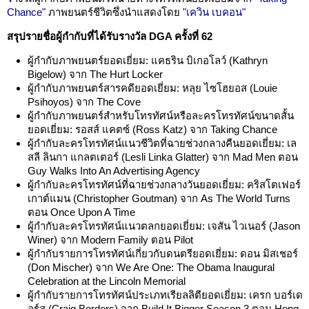
Chance"
ภาพยนตร์ชีวิตซึ่งนำแสดงโดย
"เควิน เบคอน"
สรุปรายชื่อผู้กำกับที่ได้รับรางวัล DGA ครั้งที่ 62
ผู้กำกับภาพยนตร์ยอดเยี่ยม: แคธริน บิเกอโลว์ (Kathryn
Bigelow) จาก The Hurt Locker
ผู้กำกับภาพยนตร์สารคดียอดเยี่ยม: หลุย ไซโฮยอส (Louie
Psihoyos) จาก The Cove
ผู้กำกับภาพยนตร์สำหรับโทรทัศน์หรือละครโทรทัศน์ขนาดสั้น
ยอดเยี่ยม: รอสส์ แคตซ์ (Ross Katz) จาก Taking Chance
ผู้กำกับละครโทรทัศน์แนวชีวิตที่ฉายช่วงกลางคืนยอดเยี่ยม: เล
สลี ลินกา แกลตเตอร์ (Lesli Linka Glatter) จาก Mad Men ตอน
Guy Walks Into An Advertising Agency
ผู้กำกับละครโทรทัศน์ที่ฉายช่วงกลางวันยอดเยี่ยม: คริสโตเฟอร์
เกาต์แมน (Christopher Goutman) จาก As The World Turns
ตอน Once Upon A Time
ผู้กำกับละครโทรทัศน์แนวตลกยอดเยี่ยม: เจสัน ไวเนอร์ (Jason
Winer) จาก Modern Family ตอน Pilot
ผู้กำกับรายการโทรทัศน์เกี่ยวกับดนตรียอดเยี่ยม: ดอน มิสเชอร์
(Don Mischer) จาก We Are One: The Obama Inaugural
Celebration at the Lincoln Memorial
ผู้กำกับรายการโทรทัศน์ประเภทเรียลลิตียอดเยี่ยม: เครก บอร์เด
อร์ส (Craig Borders) จาก Build It Bigger Season 3 ตอน Hong