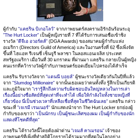
ผู้กำกับ
"แคธริน บิเกอโลว์"
จากภาพยนตร์สงครามอิรักอันร้อนระอุ
"The Hurt Locker"
เป็นผู้หญิงรายที่ 7 ที่ได้รับการเสนอชื่อเข้าชิง
รางวัล
"ดีจีเอ อวอร์ดส์"
(DGA Awards) ของสมาคมผู้กำกับแห่ง
อเมริกา (Directors Guild of America) และในงานครั้งที่ 62 ซึ่งเพิ่งจัด
ขึ้นที่ ไฮแอท รีเจนซี่ เซ็นจูรี พลาซา ในลอสแอนเจลิส ประเทศ
สหรัฐอเมริกา เมื่อวันที่ 30 มกราคม ที่ผ่านมา แคธริน กลายเป็นผู้หญิง
คนแรกที่คว้ารางวัลผู้กำกับภาพยนตร์ยอดเยี่ยมไปครองได้สำเร็จ
แคธริน รับรางวัลจาก
"แดนนี บอยล์"
ผู้ชนะรางวัลเดียวกันในปีที่แล้ว
จาก
"Slumdog Millionaire"
จากนั้นเธอเผยว่าตนทั้งทึ่ง รู้สึกเป็นเกียรติ
และภูมิใจมาก
"เรารู้สึกถึงความรับผิดชอบอันใหญ่หลวงในการเล่า
เรื่องนี้อย่างซื่อสัตย์ที่สุดเท่าที่จะทำได้ เพื่อให้กำลังใจทั้งชายหญิงที่
เกี่ยวข้อง นี่เป็นช่วงเวลาที่เหลือเชื่อที่สุดในชีวิตฉันเลย"
แคธริน กล่าว
ขณะที่
"เจเรมี เรนเนอร์"
นักแสดงนำจาก The Hurt Locker ยกย่องผู้
กำกับของเขาว่า
"เป็นนักรบ เป็นผู้ชนะเลิศของผม เป็นผู้กำกับของนัก
แสดงที่โชคดีที่สุด"
แคธริน ได้รางวัลนี้โดยต้องฝ่าด่าน
"เจมส์ คาเมรอน"
เจ้าของ
ภาพยนตร์ที่เพิ่งที่ทำสถิติโกยรายได้รวมมากที่สุดในโลกอย่าง