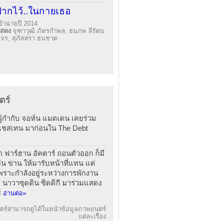
ฝากไว้..ในกายเธอ
ข้าฉายปี 2014
แสดง
จุฑาวุฒิ ภัทรกำพล, ธนภพ ลีรัตน
จร, สุภัสสรา ธนชาต
ตร์
ผู้กำกับ จอห์น แมดเดน เคยร่วม
 เชสเทน มาก่อนใน The Debt
ก ฟาร์ฮาน อัคตาร์ ถอนตัวออก ก็มี
ีน ข่าน ให้มารับหน้าที่แทน แต่
พราะกำลังอยู่ระหว่างการพักงาน
 นาวาซุดดิน ซิดดิกี มาร่วมแสดง
์
อ่านต่อ»
ร์สามารถดูได้ในหน้าข้อมูลภาพยนตร์
แต่ละเรื่อง