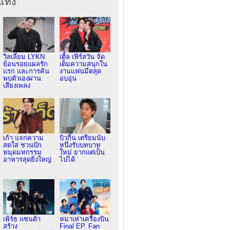
เทิง
วิลเลี่ยม LYKN
เติ้ล เฟิร์สวัน จัด
ย้อนรอยแผลรัก
เต็มความสนุกใน
แรก และการค้น
งานแฟนมีตสุด
พบตัวเองผ่าน
อบอุ่น
เสียงเพลง
เก้า แจกความ
บิวกิ้น เตรียมนับ
สดใส ชวนปัก
หนึ่งรับบทบาท
หมุดมหกรรม
ใหม่ ยากแต่เป็น
อาหารสุดยิ่งใหญ่
ไปได้
เพิร์ธ แซนต้า
หมาเห่าเครื่องบิน
สร้าง
Final EP. Fan