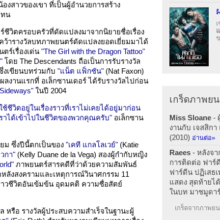
น้องสาวของเขา ที่เป็นผู้อำนวยการสร้าง
ลแทน
เ
ีวิตครอบครัวที่ดัดแปลงมาจากนิยายชื่อเรื่อง
ข
คว้ารางวัลบทภาพยนตร์ดัดแปลงยอดเยี่ยมมาได้
ตร์เรื่องเด่น
"The Girl with the Dragon Tattoo"
"
โดย The Descendants ถือเป็นการรับรางวัล
 ซึ่งเขียนบทร่วมกับ
"แน็ต แฟ็กซัน"
(Nat Faxon)
ลงานแรกที่ อเล็กซานเดอร์ ได้รับรางวัลไปก่อน
"Sideways"
ในปี 2004
เกร็ดภาพยน
ีวิตอยู่ในเรื่องราวที่เราไม่เคยได้อยู่มาก่อน
Miss Sloane
- 
้เราได้เข้าไปในชีวิตของพวกคุณครับ"
อเล็กซาน
งานกับ เจสสิกา
(2010)
อ่านต่อ»
ม ซึ่งปีนี้ตกเป็นของ
"เคที แกลโลเวย์"
(Katie
Raees
- หลังจา
เวกา"
(Kelly Duane de la Vega) สองผู้กำกับหญิง
การติดต่อ ฟาร์ด
orld"
ภาพยนตร์สารคดีที่ว่าด้วยความสัมพันธ์
ฟาร์ดีน ปฏิเสธเ
ุคหลังสงครามและเหตุการณ์วินาศกรรม 11
แสดง สุดท้ายได้
ราวชีวิตอันเข้มข้น อุดมคติ ความซื่อสัตย์
ในบท มาชมูดาร
เกร็ดจากภาพยนต
รล หรือ รางวัลผู้ประสบความสำเร็จในฐานะผู้