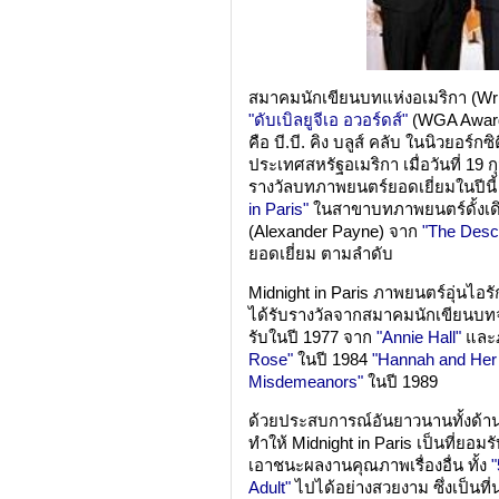
สมาคมนักเขียนบทแห่งอเมริกา (Wri
"ดับเบิลยูจีเอ อวอร์ดส์"
(WGA Awards
คือ บี.บี. คิง บลูส์ คลับ ในนิวยอร
ประเทศสหรัฐอเมริกา เมื่อวันที่ 19 ก
รางวัลบทภาพยนตร์ยอดเยี่ยมในปีนี้
in Paris"
ในสาขาบทภาพยนตร์ดั้งเด
(Alexander Payne) จาก
"The Desc
ยอดเยี่ยม ตามลำดับ
Midnight in Paris ภาพยนตร์อุ่นไอ
ได้รับรางวัลจากสมาคมนักเขียนบทจากอ
รับในปี 1977 จาก
"Annie Hall"
และภา
Rose"
ในปี 1984
"Hannah and Her 
Misdemeanors"
ในปี 1989
ด้วยประสบการณ์อันยาวนานทั้งด้านก
ทำให้ Midnight in Paris เป็นที่ยอ
เอาชนะผลงานคุณภาพเรื่องอื่น ทั้ง
"
Adult"
ไปได้อย่างสวยงาม ซึ่งเป็นที่น