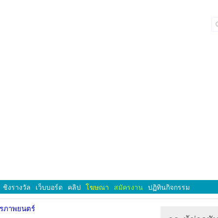
ชิงรางวัล
เว็บบอร์ด
คลิป
โฆษณา
สมัครงาน
ปฏิทินกิจกรรม
ารภาพยนตร์