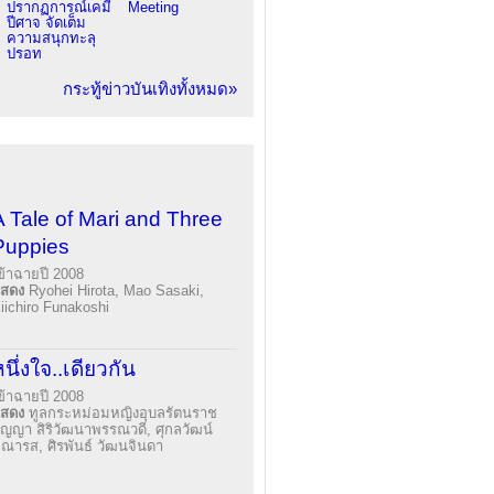
ปรากฏการณ์เคมี
Meeting
ปีศาจ จัดเต็ม
ความสนุกทะลุ
ปรอท
กระทู้ข่าวบันเทิงทั้งหมด»
A Tale of Mari and Three
Puppies
ข้าฉายปี 2008
แสดง
Ryohei Hirota, Mao Sasaki,
iichiro Funakoshi
นึ่งใจ..เดียวกัน
ข้าฉายปี 2008
แสดง
ทูลกระหม่อมหญิงอุบลรัตนราช
ัญญา สิริวัฒนาพรรณวดี, ศุกลวัฒน์
ณารส, ศิรพันธ์ วัฒนจินดา