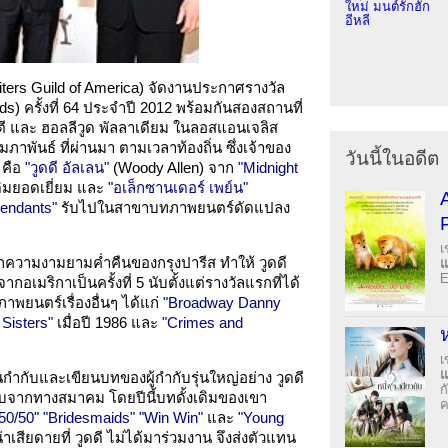
ใหม่ มนต์รักฮัก
อีหลี
ters Guild of America) จัดงานประกาศรางวัล
) ครั้งที่ 64 ประจำปี 2012 พร้อมกันสองสถานที่
์กซิตี และ ฮอลลีวูด พัลลาเดียม ในลอสแอนเจลิส
ุมภาพันธ์ ที่ผ่านมา ตามเวลาท้องถิ่น ซึ่งเจ้าของ
วันนี้ในอดีต
 คือ
"วูดดี อัลเลน"
(Woody Allen) จาก
"Midnight
ิมยอดเยี่ยม และ
"อเล็กซานเดอร์ เพย์น"
endants"
รับไปในสาขาบทภาพยนตร์ดัดแปลง
เ
รักความงามยามค่ำคืนของกรุงปารีส ทำให้ วูดดี
E
เมริกาเป็นครั้งที่ 5 นับตั้งแต่รางวัลแรกที่ได้
พยนตร์เรื่องอื่นๆ ได้แก่
"Broadway Danny
Sisters"
เมื่อปี 1986 และ
"Crimes and
ห
เ
ำกับและเขียนบทของผู้กำกับรุ่นใหญ่อย่าง วูดดี
ก
มรับจากทางสมาคม โดยปีนี้บทดั้งเดิมของเขา
ค
50/50"
"Bridesmaids"
"Win Win"
และ
"Young
่าเสียดายที่ วูดดี ไม่ได้มาร่วมงาน จึงส่งตัวแทน