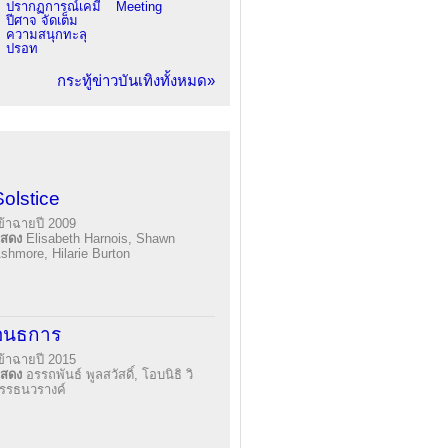
ปรากฏการณ์เคมี
Meeting
ปีศาจ จัดเต็ม
ความสนุกทะลุ
ปรอท
กระทู้ข่าวบันเทิงทั้งหมด»
Solstice
ข้าฉายปี 2009
แสดง
Elisabeth Harnois, Shawn
shmore, Hilarie Burton
อนธการ
ข้าฉายปี 2015
แสดง
อรรถพันธ์ พูลสวัสดิ์, โอบนิธิ วิ
รรธนวรางค์