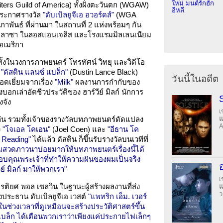
ใหม่ มนต์รักฮัก
ers Guild of America) ทั้งฝั่งตะวันตก (WGAW)
อีหลี
ประกาศรางวัล
"ดับเบิลยูจีเอ อวอร์ดส์"
(WGA
 กุมภาพันธ์ ที่ผ่านมา ในสถานที่ 2 แห่งพร้อมๆ กัน
รี พลาซา ในลอสแอนเจลิส และโรงแรมมิลเลนเนียม
อเมริกา
ทั้งในวงการภาพยนตร์ โทรทัศน์ วิทยุ และวิดีโอ
อ
"ดัสติน แลนซ์ แบล็ก"
(Dustin Lance Black)
วันนี้ในอดีต
อดเยี่ยมจากเรื่อง
"Milk"
ผลงานการกำกับของ
งบอกเล่าอัตชีวประวัติของ ฮาร์วีย์ มิลก์ นักการ
งจัง
เ
กัน รวมทั้งเจ้าของรางวัลบทภาพยนตร์ดัดแปลง
A
ง
"โจเอล โคเอน"
(Joel Coen) และ
"อีธาน โค
r Reading"
ได้แล้ว ดัสติน ก็ขึ้นรับรางวัลบนเวทีที่
มสวดภาวนาบ่อยมากให้บทภาพยนตร์เรื่องนี้ได้
บคุณพระเจ้าที่ทำให้ความฝันของผมเป็นจริง
ย์ มิลก์ มาให้พวกเรา"
เ
ียรติยศ พอล เซลวิน ในฐานะผู้สร้างผลงานที่ส่ง
ว
ประธาน ดับเบิลยูจีเอ เวสต์
"แพทริก เอ็ม. เวอร์
ในช่วงเวลาที่ดูเหมือนจะสร้างประวัติศาสตร์ขึ้น
บล็ก ได้เตือนพวกเราว่าเพียงแค่ประกายไฟเล็กๆ