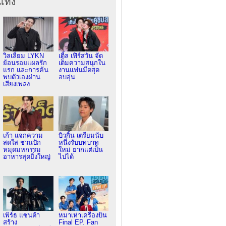
เทิง
วิลเลี่ยม LYKN
เติ้ล เฟิร์สวัน จัด
ย้อนรอยแผลรัก
เต็มความสนุกใน
แรก และการค้น
งานแฟนมีตสุด
พบตัวเองผ่าน
อบอุ่น
เสียงเพลง
เก้า แจกความ
บิวกิ้น เตรียมนับ
สดใส ชวนปัก
หนึ่งรับบทบาท
หมุดมหกรรม
ใหม่ ยากแต่เป็น
อาหารสุดยิ่งใหญ่
ไปได้
เพิร์ธ แซนต้า
หมาเห่าเครื่องบิน
สร้าง
Final EP. Fan