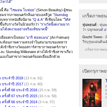
นไหวได้"
นี้ คือ
"ไซมอน โบฟอย"
(Simon Beaufoy) ผู้ชนะ
่ยมจากภาพยนตร์กลิ่นอายบอลลีวูด
"Slumdog
เกร็ดภาพยน
งบทจากหนังสือนิยาย
"Q & A"
ที่เขียนโดย
"วิคัส
้นรับรางวัลในนิวยอร์กว่า
"รางวัลนี้งดงามมาก
หุ่นพยนต์
- หุ่นพ
ไม่ได้งดงามอย่างจริงแท้ขนาดนี้"
ว่า ปลุกพยนต์
อ่
Gezhi Town
- 
เยี่ยมตกเป็นของ
"อาริ ฟอลแมน"
(Ari Folman)
วีรบุรุษแผ่นดินเด
นสะท้อนภาพความทรงจำในสนามรบของทหาร
ี้ได้เข้าชิงรางวัลออสการ์สาขาภาพยนตร์ภาษา
เกร็ดจากภาพยนต
ะ Slumdog Millionaire ต่างได้เข้าชิงสาขาเกี่ยว
ันเองในสาขาภาพยนตร์ยอดเยี่ยมอีกด้วย
เปิดกรุภาพย
ม ประจำปี 2018
(13 ก.พ. 61)
ม ประจำปี 2017
(21 ก.พ. 60)
เ
รั้งที่ 68 ประจำปี 2016
(15 ก.พ. 59)
ส
ล
รั้งที่ 67 ประจำปี 2015
(16 ก.พ. 58)
ป
รั้งที่ 66 ประจำปี 2014
(3 ก.พ. 57)