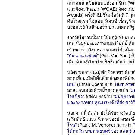
สมาคมนักเขียนบทแห่งอเมริกา (Writ
และฝั่งตะวันออก (WGAE) จัดงาน
Awards) ครั้งที่ 61 ขึ้นเมื่อวันที่ 7
คือโรงแรม ไฮแอท รีเจนซี่ เซ็นจู
บรอดเวย์ ในนิวยอร์ก ประเทศสหรัฐ
รางวัลในงานนี้มอบให้แก่ผู้เขียนบท
เกม ซึ่งผู้ชนะฝั่งภาพยนตร์ในปีนี้ คื
เจ้าของรางวัลบทภาพยนตร์ดั้งเดิมย
"กัส แวน แซนต์"
(Gus Van Sant) ซึ่
เมืองผู้ต่อสู้เรียกร้องสิทธิเกย์อย่างจริ
หลังจากเอาชนะผู้เข้าชิงสาขาเดียว
ยอดเยี่ยมเมื่อปีที่แล้วอย่างสองพี่น้อ
เอน"
(Ethan Coen) จาก
"Burn Afte
ลอสแอนเจลิสด้วยน้ำตาคลอเบ้า
"ผ
ไฟเขียว"
ดัสติน ยอมรับ
"ผมอยากขอ
และอยากขอบคุณพระเจ้าที่ส่ง ฮาร์วี
นอกจากนี้ ดัสติน ยังได้รับรางวัลเก
เสริมสิทธิและเสรีภาพของปวงชน ซึ่ง
โรน"
(Patric M. Verrone) กล่าวว่า
"
ได้ทุกวัน บทภาพยนตร์ของ แลนซ์ แ