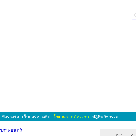
ชิงรางวัล
เว็บบอร์ด
คลิป
โฆษณา
สมัครงาน
ปฏิทินกิจกรรม
ารภาพยนตร์