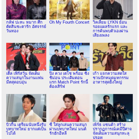
กลัฟ ปะทะ หมาก ศึก
Oh My Fourth Concert
วิลเลี่ยม LYKN ย้อน
ตัดสินชะตารัก อัศจรรย์
รอยแผลรักแรก และ
วันทอง
การค้นพบตัวเองผ่าน
เสียงเพลง
เติ้ล เฟิร์สวัน จัดเต็ม
ปิง ควง เตโช พร้อม ซิง
เก้า แจกความสดใส
ความสนุกในงานแฟน
ชิม่อน ประเดิมตอน
ชวนปักหมุดมหกรรม
มีตสุดอบอุ่น
แรก Match Point รักนี้
อาหารสุดยิ่งใหญ่
ต้องเสิร์ฟ
บิวกิ้น เตรียมนับหนึ่งรับ
ซี ใส่ลูกเล่นความสนุก
เพิร์ธ แซนต้า สร้าง
บทบาทใหม่ ยากแต่เป็น
ผ่านบทบาทใหม่ มนต์
ปรากฏการณ์เคมีปีศาจ
ไปได้
รักฮักอีหลี
จัดเต็มความสนุกทะลุ
ปรอท