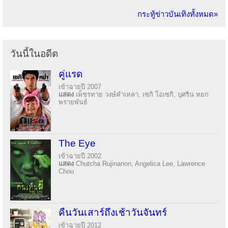
กระทู้ข่าวบันเทิงทั้งหมด»
วันนี้ในอดีต
คู่แรด
เข้าฉายปี 2007
แสดง
เพ็ชรทาย วงษ์คำเหลา, เซกิ โอเซกิ, บุศริน หยก
พรายพันธ์
The Eye
เข้าฉายปี 2002
แสดง
Chutcha Rujinanon, Angelica Lee, Lawrence
Chou
คืนวันเสาร์ถึงเช้าวันจันทร์
เข้าฉายปี 2012