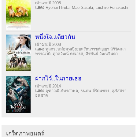
เข้าฉายปี 2008
แสดง
Ryohei Hirota, Mao Sasaki, Eiichiro Funakoshi
หนึ่งใจ..เดียวกัน
เข้าฉายปี 2008
แสดง
ทูลกระหม่อมหญิงอุบลรัตนราชกัญญา สิริวัฒนา
พรรณวดี, ศุกลวัฒน์ คณารส, ศิรพันธ์ วัฒนจินดา
ฝากไว้..ในกายเธอ
เข้าฉายปี 2014
แสดง
จุฑาวุฒิ ภัทรกำพล, ธนภพ ลีรัตนขจร, สุภัสสรา
ธนชาต
เกร็ดภาพยนตร์