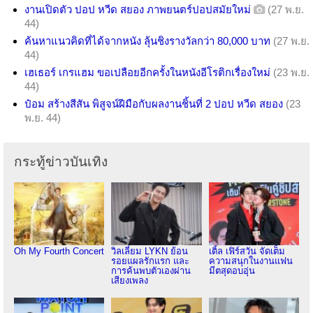
งานเปิดตัว ปอป หวีด สยอง ภาพยนตร์ปอปสมัยใหม่
(27 พ.ย.
44)
ค้นหาแนวคิดที่ได้จากหนัง ลุ้นชิงรางวัลกว่า 80,000 บาท
(27 พ.ย.
44)
เฮเธอร์ เกรแฮม ขอเปลือยอีกครั้งในหนังอีโรติกเรื่องใหม่
(23 พ.ย.
44)
ป๋อม สร้างสีสัน พิสูจน์ฝีมือกับผลงานชิ้นที่ 2 ปอป หวีด สยอง
(23
พ.ย. 44)
กระทู้ข่าวบันเทิง
Oh My Fourth Concert
วิลเลี่ยม LYKN ย้อน
เติ้ล เฟิร์สวัน จัดเต็ม
รอยแผลรักแรก และ
ความสนุกในงานแฟน
การค้นพบตัวเองผ่าน
มีตสุดอบอุ่น
เสียงเพลง