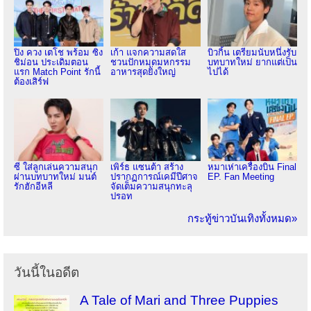
ปิง ควง เตโช พร้อม ซิง
เก้า แจกความสดใส
บิวกิ้น เตรียมนับหนึ่งรับ
ชิม่อน ประเดิมตอน
ชวนปักหมุดมหกรรม
บทบาทใหม่ ยากแต่เป็น
แรก Match Point รักนี้
อาหารสุดยิ่งใหญ่
ไปได้
ต้องเสิร์ฟ
ซี ใส่ลูกเล่นความสนุก
เพิร์ธ แซนต้า สร้าง
หมาเห่าเครื่องบิน Final
ผ่านบทบาทใหม่ มนต์
ปรากฏการณ์เคมีปีศาจ
EP. Fan Meeting
รักฮักอีหลี
จัดเต็มความสนุกทะลุ
ปรอท
กระทู้ข่าวบันเทิงทั้งหมด»
วันนี้ในอดีต
A Tale of Mari and Three Puppies