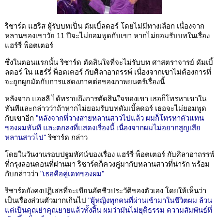
ริชาร์ด แฮริส ผู้รับบทเป็น ดัมเบิ้ลดอร์ โดยไม่มีทางเลือก เนื่องจาก
หลานของเขาวัย 11 ปีจะไม่ยอมพูดกับเขา หากไม่ยอมรับบทในเรื่อง
แฮร์รี่ พ็อตเตอร์
ซึ่งในตอนแรกนั้น ริชาร์ด ตัดสินใจที่จะไม่รับบท ศาสตราจารย์ ดัมเบิ้
ลดอร์ ใน แฮร์รี่ พ็อตเตอร์ กับศิลาอาถรรพ์ เนื่องจากเขาไม่ต้องการที่
จะถูกผูกมัดกับการแสดงภาคต่อของภาพยนตร์เรื่องนี้
หลังจาก แอลลี ได้ทราบถึงการตัดสินใจของเขา เธอก็โทรหาเขาใน
ทันทีและกล่าวว่าถ้าหากไม่ยอมรับบทดัมเบิ้ลดอร์ เธอจะไม่ยอมพูด
กับเขาอีก
"หลังจากที่วางสายหลานสาวไปแล้ว ผมก็โทรหาตัวแทน
ของผมทันที และตกลงที่แสดงเรื่องนี้ เนื่องจากผมไม่อยากสูญเสีย
หลานสาวไป"
ริชาร์ด กล่าว
โดยในวันงานรอบปฐมทัศน์ของเรื่อง แฮร์รี่ พ็อตเตอร์ กับศิลาอาถรรพ์
ที่กรุงลอนดอนที่ผ่านมา ริชาร์ดก็ควงคู่มากับหลานสาวที่น่ารัก พร้อม
กับกล่าวว่า
"เธอคือคู่เดทของผม"
ริชาร์ดยังคงปฏิเสธที่จะเขียนอัตชีวประวัติของตัวเอง โดยให้เห็นว่า
เป็นเรื่องส่วนตัวมากเกินไป
"ผู้หญิงทุกคนที่ผ่านเข้ามาในชีวิตผม ล้วน
แต่เป็นคุณย่าคุณยายแล้วทั้งสิ้น ผมว่ามันไม่ยุติธรรม ความสัมพันธ์ที่