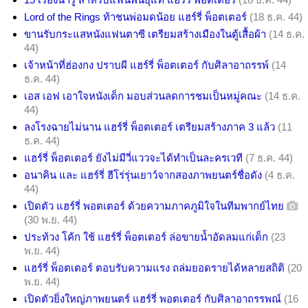
Lord of the Rings ท้าชนพ่อมดน้อย แฮร์รี่ พ็อตเตอร์
(18 ธ.ค. 44)
ขานรับกระแสหนังแฟนตาซี เตรียมสร้างเมืองในตู้เสื้อผ้า
(14 ธ.ค.
44)
เจ้าหน้าที่ฮ่องกง ปราบผี แฮร์รี่ พ็อตเตอร์ กับศิลาอาถรรพ์
(14
ธ.ค. 44)
เอส เอฟ เอาใจหนังเด็ก มอบส่วนลดการชมเป็นหมู่คณะ
(14 ธ.ค.
44)
ลงโรงฉายไม่นาน แฮร์รี่ พ็อตเตอร์ เตรียมสร้างภาค 3 แล้ว
(11
ธ.ค. 44)
แฮร์รี่ พ็อตเตอร์ ยังไม่มีวี่แววจะได้ทำเป็นละครเวที
(7 ธ.ค. 44)
อนาคิน และ แฮร์รี่ ฮีโร่รุ่นเยาว์จากสองภาพยนตร์ชื่อดัง
(4 ธ.ค.
44)
เปิดตัว แฮร์รี่ พอตเตอร์ ด้วยความภาคภูมิใจในทีมพากย์ไทย
(30 พ.ย. 44)
ประท้วง โค้ก ใช้ แฮร์รี่ พ็อตเตอร์ ล่อขายน้ำอัดลมแก่เด็ก
(23
พ.ย. 44)
แฮร์รี่ พ็อตเตอร์ ตอบรับความแรง ถล่มยอดรายได้หลายสถิติ
(20
พ.ย. 44)
เปิดตัวยิ่งใหญ่ภาพยนตร์ แฮร์รี่ พอตเตอร์ กับศิลาอาถรรพณ์
(16