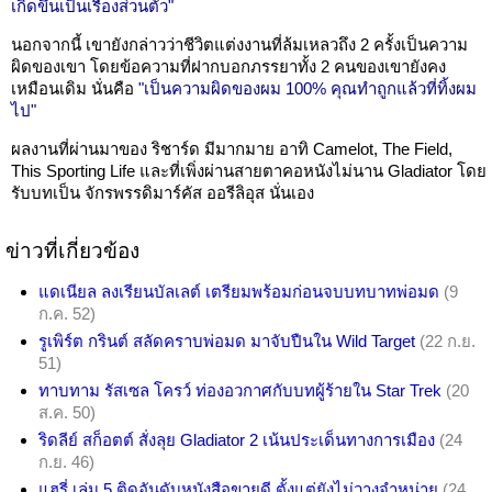
เกิดขึ้นเป็นเรื่องส่วนตัว"
นอกจากนี้ เขายังกล่าวว่าชีวิตแต่งงานที่ล้มเหลวถึง 2 ครั้งเป็นความ
ผิดของเขา โดยข้อความที่ฝากบอกภรรยาทั้ง 2 คนของเขายังคง
เหมือนเดิม นั่นคือ
"เป็นความผิดของผม 100% คุณทำถูกแล้วที่ทิ้งผม
ไป"
ผลงานที่ผ่านมาของ ริชาร์ด มีมากมาย อาทิ Camelot, The Field,
This Sporting Life และที่เพิ่งผ่านสายตาคอหนังไม่นาน Gladiator โดย
รับบทเป็น จักรพรรดิมาร์คัส ออรีลิอุส นั่นเอง
ข่าวที่เกี่ยวข้อง
แดเนียล ลงเรียนบัลเลต์ เตรียมพร้อมก่อนจบบทบาทพ่อมด
(9
ก.ค. 52)
รูเพิร์ต กรินต์ สลัดคราบพ่อมด มาจับปืนใน Wild Target
(22 ก.ย.
51)
ทาบทาม รัสเซล โครว์ ท่องอวกาศกับบทผู้ร้ายใน Star Trek
(20
ส.ค. 50)
ริดลีย์ สก็อตต์ สั่งลุย Gladiator 2 เน้นประเด็นทางการเมือง
(24
ก.ย. 46)
แฮรี่ เล่ม 5 ติดอันดับหนังสือขายดี ตั้งแต่ยังไม่วางจำหน่าย
(24