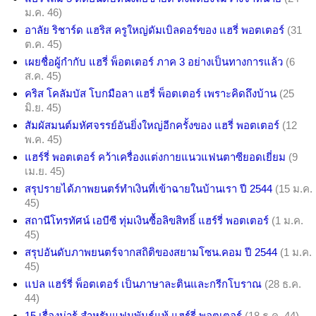
ม.ค. 46)
อาลัย ริชาร์ด แฮริส ครูใหญ่ดัมเบิลดอร์ของ แฮรี่ พอตเตอร์
(31
ต.ค. 45)
เผยชื่อผู้กำกับ แฮรี่ พ็อตเตอร์ ภาค 3 อย่างเป็นทางการแล้ว
(6
ส.ค. 45)
คริส โคลัมบัส โบกมือลา แฮรี่ พ็อตเตอร์ เพราะคิดถึงบ้าน
(25
มิ.ย. 45)
สัมผัสมนต์มหัศจรรย์อันยิ่งใหญ่อีกครั้งของ แฮรี่ พอตเตอร์
(12
พ.ค. 45)
แฮร์รี่ พอตเตอร์ คว้าเครื่องแต่งกายแนวแฟนตาซียอดเยี่ยม
(9
เม.ย. 45)
สรุปรายได้ภาพยนตร์ทำเงินที่เข้าฉายในบ้านเรา ปี 2544
(15 ม.ค.
45)
สถานีโทรทัศน์ เอบีซี ทุ่มเงินซื้อลิขสิทธิ์ แฮร์รี่ พอตเตอร์
(1 ม.ค.
45)
สรุปอันดับภาพยนตร์จากสถิติของสยามโซน.คอม ปี 2544
(1 ม.ค.
45)
แปล แฮร์รี่ พ็อตเตอร์ เป็นภาษาละตินและกรีกโบราณ
(28 ธ.ค.
44)
15 เรื่องน่ารู้ สำหรับแฟนพันธุ์แท้ แฮร์รี่ พอตเตอร์
(18 ธ.ค. 44)