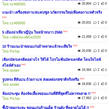
20,804
1
0
โดย
sz466565
แนะนำ เครื่องชงกาแฟแคปซูล นวัตกรรมใหม่เพื่อคอกาแฟตัวจริง
hot!
20,831
1
0
โดย
sz466565
hot!
5 เมืองน่าเที่ยวญี่ปุ่น ในหน้าหนาว 2566
21,058
3
0
โดย
collaGecolliGe2020
hot!
10 ร้านแนะนำขอนแก่นถ้าพลาดแล้วจะเสียใจ
20,036
3
0
โดย
Pichai
เลือกบัตรเครดิตอย่างไร ให้ได้ โปรโมชั่นบัตรเครดิต โดนใจไลฟ์
hot!
สไตล์ตัวเอง
19,364
2
1
โดย
asider
hot!
รูปทรง สีสันบน ถ้วยกาแฟ ส่งผลต่อรสชาติจริงหรือ
18,836
1
0
โดย
asider
hot!
ห้องประชุม ห้องจัดเลี้ยงขอนแก่นที่ดีที่สุดที่ไม่ควรพลาด !!
17,862
1
0
โดย
Pichai
hot!
ชี้เป้าหมูกระทะ ขอนแก่นร้านเด็ด ร้านดัง ที่พลาดไม่ได้ !!