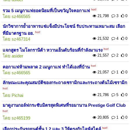
hot!
รวม 5 เมนูกาแฟยอดนิยมที่เป็นขวัญใจคอกาแฟ
21,798
3
0
โดย
sz466565
นักวิชาการย้ำอาหารแช่แข็งมีประโยชน์ รับประทานเหมาะสม เลือก
hot!
ที่มีมาตรฐาน อย.
21,532
4
0
โดย
sz467314
hot!
แจกสูตร ไมโลกรานิต้า หวานเย็นดับร้อนที่กำลังมาแรง
21,557
2
0
โดย
asider
hot!
คอกาแฟห้ามพลาด 2 เมนูกาแฟ ทำได้เองที่บ้าน
21,057
1
0
โดย
sz466565
ลักษณะและคุณสมบัติของกระถางเซรามิกและกระถางต้นไม้เซรามิก
hot!
21,786
5
0
โดย
Pichai
มาดูงานกอล์ฟกระชับมิตรสุดพิเศษที่รอมานาน Prestige Golf Club
hot!
20,805
1
0
โดย
sz465199
hot!
เลือกประกันรถยนต์ชั้น 1 2 และ 3 ให้ตรงกับไลฟ์สไตล์