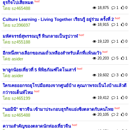
hot!
ธุรกิจไปเสียหมด
18,875
1
0
โดย
sz465488
hot!
Culture Learning - Living Together เรียนรู้ อยู่ร่วม ครั้งที่ 2
18,915
1
0
โดย
sz396697
hot!
มหัศจรรย์สุพรรณบุรี หินกลายเป็นรูปวาฬ
19,120
1
0
โดย
sz455188
hot!
อีกหนึ่งทางเลือกของนมถั่วเหลืองสำหรับเด็กที่เเพ้นมวัว
20,203
5
1
โดย
asider
hot!
พาลูกน้อยเที่ยวที่ 5 พิพิธภัณฑ์ไดโนเสาร์
19,602
3
0
โดย
asider
ใครเคยออกรถยุโรปมือสองจากศูนย์บ้าง คุณภาพรถเป็นไงบ้างแล้วดี
hot!
กว่ารถเต็นท์ไหม
19,412
1
0
โดย
sz465199
hot!
"นอมินี" ชาวจีน เข้ามาประกอบธุรกิจแย่งชิงตลาดกับคนไทย
20,105
2
0
โดย
sz465488
hot!
ความสำคัญของตลาดนักท่องเที่ยวจีน