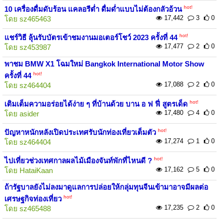
hot!
10 เครื่องดื่มดับร้อน แคลอรีต่ำ ดื่มด่ำแบบไม่ต้องกลัวอ้วน
17,442
3
0
โดย
sz465463
hot!
แชร์วิธี ลุ้นรับบัตรเข้าชมงานมอเตอร์โชว์ 2023 ครั้งที่ 44
17,477
2
0
โดย
sz453987
พาชม BMW X1 โฉมใหม่ Bangkok International Motor Show
hot!
ครั้งที่ 44
17,088
2
0
โดย
sz464404
hot!
เติมเต็มความอร่อยได้ง่าย ๆ ที่บ้านด้วย บาน อ ฟ ฟี่ สูตรเด็ด
17,480
4
0
โดย
asider
hot!
ปัญหาหนักหลังเปิดประเทศรับนักท่องเที่ยวเต็มตัว
17,274
1
0
โดย
sz464404
hot!
ไปเที่ยวช่วงเทศกาลผลไม้เมืองจันท์พักที่ไหนดี ?
17,162
5
0
โดย
HataiKaan
ถ้ารัฐบาลยังไม่ลงมาดูแลการปล่อยให้กลุ่มทุนจีนเข้ามาอาจมีผลต่อ
hot!
เศรษฐกิจท่องเที่ยว
17,235
2
0
โดย
sz465488