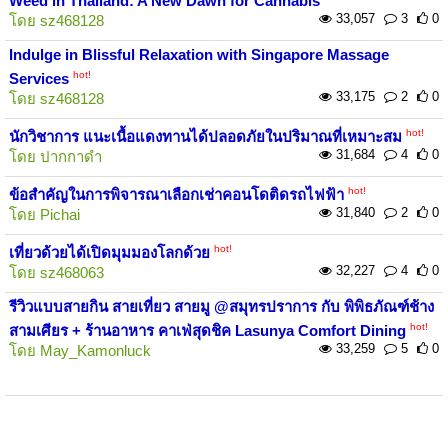
Weed in Thailand: A New Dawn for Cannabis
33,057
3
0
โดย
sz468128
Indulge in Blissful Relaxation with Singapore Massage
hot!
Services
33,175
2
0
โดย
sz468128
hot!
นักวิชาการ แนะเนื้อแดงทานได้ปลอดภัยในปริมาณที่เหมาะสม
31,684
4
0
โดย
ปากกาดำ
hot!
ข้อสำคัญในการพิจารณาเลือกเช่าคอนโดติดรถไฟฟ้า
31,840
2
0
โดย
Pichai
hot!
เที่ยวด้วยได้เปิดมุมมองโลกด้วย
32,227
4
0
โดย
sz468063
รีวิวแบบสายกิน สายเที่ยว สายมู @สมุทรปราการ กับ พิพิธภัณฑ์ช้าง
hot!
สามเศียร + ร้านอาหาร คาเฟ่สุดชิค Lasunya Comfort Dining
33,259
5
0
โดย
May_Kamonluck