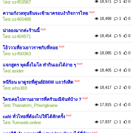
18,971
1
0
โดย
sz453987
hot!
ความกังวลทุนจีนจะเข้ามาครอบงำกิจการไทย
18,499
1
0
โดย
sz465488
hot!
น่าลองมากค่ะร้านนี้
18,454
5
0
โดย
sz404571
hot!
โอ้วววเที่ยวเยาวราชกับพี่หอย
18,085
5
0
โดย
sz450363
hot!
แจกสูตร พุดดิ้งไมโล ทำกินเองได้ง่าย ๆ
18,405
4
0
โดย
asider
hot!
หนีร้อน มาดูรถที่ศูนย์BMW แถวรังสิต
18,417
2
0
โดย
who369
hot!
ใครเคยไปทานอาหารที่ครัวมณีจันท์บ้าง ?
17,915
4
0
โดย
Thanatorn_Phwngkaew
hot!
café ทั่วไทยที่ต้องไปให้ได้สักครั้ง
17,837
1
0
โดย
Tumweb.online
hot!