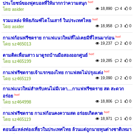
hot!
ประโยชน์ของฟุตบอลที่ให้มากกว่าความสนุก
18,890
4
0
โดย
asider
hot!
รวมแหล่ง พิพิธภัณฑ์ไดโนเสาร์ ในประเทศไทย
18,958
3
0
โดย
asider
hot!
กาแฟก้อนฟรีซดราย กาแฟแนวใหม่ที่ไม่เคยมีที่ไหนมาก่อน
19,237
2
0
โดย
sz465013
hot!
ตามติดเพื่อนสาว มาดูรถบ้านมือสองออกศูนย์
19,285
2
0
โดย
sz465199
hot!
กาแฟฟรีซดรายเจ้าแรกของไทย กาแฟสดไม่ปรุงแต่ง
19,090
2
0
โดย
sz465119
กาแฟแนวใหม่สำหรับคนไม่มีเวลา....กาแฟฟรีซดราย สด สะดวก
hot!
อร่อย
18,806
1
0
โดย
sz464998
hot!
กาแฟฟรีซดราย กาแฟก้อนคงความสด อร่อยเกิดคาด
18,971
1
0
โดย
sz465119
ตอนนี้แหล่งท่องเที่ยวในประเทศไทย ล้วนแต่ถูกนายทุนต่างชาติเหมา