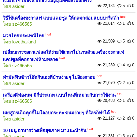
แนะนำ 4 เมืองน่าเที่ยวในญี่ปุ่นที่ต้องไปสักครั้ง
22,184
5
0
โดย
asider
hot!
วิธีใช้เครื่องชงกาแฟ แบบแคปซูล ให้กลมกล่อมแบบบาริสต้า
21,014
1
0
โดย
sz466565
hot!
มวยไทยประเพณีไทย
21,509
5
0
โดย
lovethailand
เปลี่ยนการชงกาแฟสดให้ง่ายใช้เวลาไม่นานด้วยเครื่องชงกาแฟ
hot!
แคปซูลที่คอกาแฟห้ามพลาด
21,239
4
0
โดย
sz466565
hot!
ทำมัฟฟินข้าวโอ๊ตกินเองที่บ้านง่ายๆ ไม่ง้อเตาอบ
21,070
2
0
โดย
asider
hot!
เครื่องตีฟองนม มีกี่ประเภท แบบไหนที่เหมาะกับการใช้งาน
20,488
1
0
โดย
sz466565
hot!
เผยสูตรเด็ดคุกกี้ไมโลอบกระทะ ขนมง่ายๆ ที่ใครก็ทำได้
21,127
2
0
โดย
asider
hot!
10 เมนู อาหารว่างเพื่อสุขภาพ มาแนะนำกัน
21,331
3
0
โดย
asider