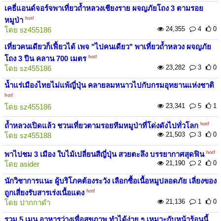
เคธี่แอนด์จอร์จพาเที่ยวถ้ำหลวงเชียงราย ผจญภัยโถง 3 ตามรอย
hot!
หมูป่า
24,355
4
0
โดย
sz455186
เที่ยวคนเดียวก็เฟี้ยวได้ เพจ "ไปคนเดียว" พาเที่ยวถ้ำหลวง ผจญภัย
hot!
โถง 3 ปีน คลาน 700 เมตร
23,282
3
0
โดย
sz455186
น้ำแร่เมืองไทยไม่แพ้ญี่ปุ่น คลายลมหนาวไปกับกรมอุทยานแห่งชาติ
hot!
23,341
5
1
โดย
sz455186
hot!
ถ้ำหลวงเปิดแล้ว ชวนเที่ยวตามรอยทีมหมูป่าที่โด่งดังไปทั่วโลก
21,503
3
0
โดย
sz455188
hot!
พาไปชม 3 เมือง ใบไม้เปลี่ยนสีญี่ปุ่น สวยตะลึง บรรยากาศสุดฟิน
21,190
2
0
โดย
asider
นักวิชาการแนะ ผู้บริโภคต้องระวัง เลือกซื้อเนื้อหมูปลอดภัย เลี่ยงของ
hot!
ถูกเสี่ยงรับสารเร่งเนื้อแดง
21,136
1
0
โดย
ปากกาดำ
รวม 5 เมนู อาหารว่างเพื่อสุขภาพ ทำได้ง่าย ๆ เหมาะกับหน้าร้อนนี้