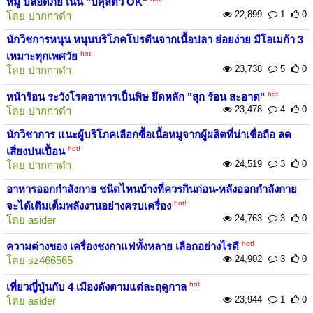
หมู ปลอดภัย เน้น "ปศุสัตว์ OK"
22,899
1
0
โดย
ปากกาดำ
นักวิชการหนุน หนุนบริโภคโปรตีนจากเนื้อปลา ย่อยง่าย มีโอเมก้า 3
hot!
เหมาะทุกเพศวัย
23,738
5
0
โดย
ปากกาดำ
hot!
หน้าร้อน ระวังโรคอาหารเป็นพิษ ยึดหลัก "สุก ร้อน สะอาด"
23,478
4
0
โดย
ปากกาดำ
นักวิชาการ แนะผู้บริโภคเลือกซื้อเนื้อหมูจากผู้ผลิตที่น่าเชื่อถือ ลด
hot!
เสี่ยงปนเปื้อน
24,519
3
0
โดย
ปากกาดำ
อาหารออกกำลังกาย ชนิดไหนบ้างที่ควรกินก่อน-หลังออกกำลังกาย
hot!
จะได้เติมเต็มพลังงานอย่างครบเครื่อง
24,763
3
0
โดย
asider
hot!
ความต่างของ เครื่องชงกาแฟทั้งหลาย เลือกอย่างไรดี
24,902
3
0
โดย
sz466565
hot!
เที่ยวญี่ปุ่นกับ 4 เมืองดังตามแต่ละฤดูกาล
23,944
1
0
โดย
asider