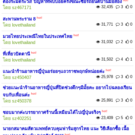
hot!
ต้องระมัดระวัง! ปัญหาที่พบบ่อยครั้งขณะซื้อรถยนต์บ้านมือสอง
32,435
3
0
โดย
sz467171
hot!
สะพานพระราม 8
31,771
3
0
โดย
lovethailand
hot!
มวยไทยประเพณีไทยในประเทศไทย
31,032
2
0
โดย
lovethailand
hot!
ที่เที่ยวปัตตานี
31,502
4
1
โดย
lovethailand
hot!
แนะนำร้านอาหารญี่ปุ่นอร่อยๆแถวราชพฤกษ์หน่อยค่ะ
25,978
3
0
โดย
sz450407
ช่วยแนะนำร้านอาหารญี่ปุ่นที่ปิดช่วงดึกๆมีมั้ยคะ อยากไปฉลองเรียน
hot!
จบกับเพื่อนค่ะ
25,891
3
0
โดย
sz450378
hot!
ชอบมากค่ะบรรยากาศร้านนี้เหมือนได้ไปญี่ปุ่นจริงๆ
23,409
5
0
โดย
sz402251
นายกสมาคมสัตวแพทย์ควบคุมฟาร์มสุกรไทย แนะ วิธีเลือกซื้อ เนื้อ
hot!