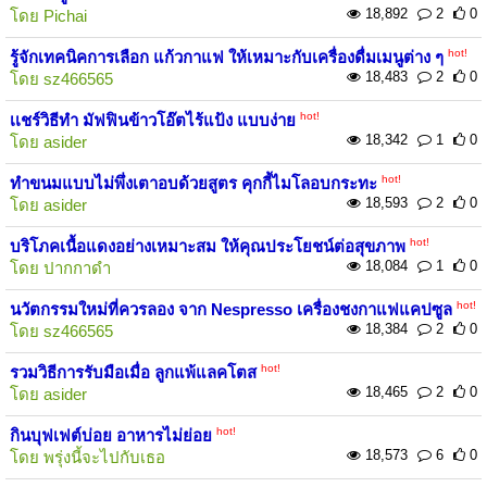
18,892
2
0
โดย
Pichai
hot!
รู้จักเทคนิคการเลือก แก้วกาแฟ ให้เหมาะกับเครื่องดื่มเมนูต่าง ๆ
18,483
2
0
โดย
sz466565
hot!
เเชร์วิธีทำ มัฟฟินข้าวโอ๊ตไร้แป้ง แบบง่าย
18,342
1
0
โดย
asider
hot!
ทำขนมแบบไม่พึ่งเตาอบด้วยสูตร คุกกี้ไมโลอบกระทะ
18,593
2
0
โดย
asider
hot!
บริโภคเนื้อแดงอย่างเหมาะสม ให้คุณประโยชน์ต่อสุขภาพ
18,084
1
0
โดย
ปากกาดำ
hot!
นวัตกรรมใหม่ที่ควรลอง จาก Nespresso เครื่องชงกาแฟแคปซูล
18,384
2
0
โดย
sz466565
hot!
รวมวิธีการรับมือเมื่อ ลูกแพ้แลคโตส
18,465
2
0
โดย
asider
hot!
กินบุฟเฟต์บ่อย อาหารไม่ย่อย
18,573
6
0
โดย
พรุ่งนี้จะไปกับเธอ