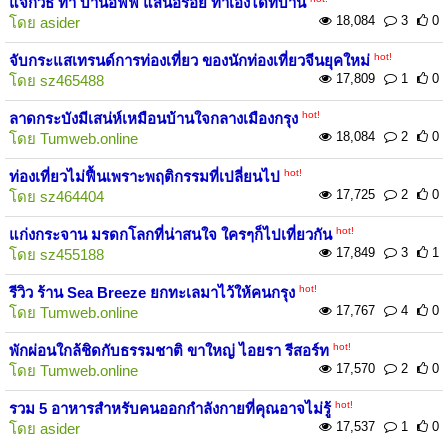
แจกวิธี ทำ บานอฟฟี่ แสนอร่อย ทำเองได้ที่บ้าน
18,084
3
0
โดย
asider
hot!
จับกระแสเทรนด์การท่องเที่ยว ของนักท่องเที่ยวจีนยุคใหม่
17,809
1
0
โดย
sz465488
hot!
ลาดกระบังมีเสน่ห์เหมือนบ้านใจกลางเมืองกรุง
18,084
2
0
โดย
Tumweb.online
hot!
ท่องเที่ยวไม่ฟื้นเพราะพฤติกรรมที่เปลี่ยนไป
17,725
2
0
โดย
sz464404
hot!
แก่งกระจาน มรดกโลกที่น่าสนใจ ใครๆก็ไปเที่ยวกัน
17,849
3
1
โดย
sz455188
hot!
รีวิว ร้าน Sea Breeze ยกทะเลมาไว้ให้คนกรุง
17,767
4
0
โดย
Tumweb.online
hot!
พักผ่อนใกล้ชิดกับธรรมชาติ ขาใหญ่ ไอยรา รีสอร์ท
17,570
2
0
โดย
Tumweb.online
hot!
รวม 5 อาหารสำหรับคนออกกำลังกายที่คุณอาจไม่รู้
17,537
1
0
โดย
asider